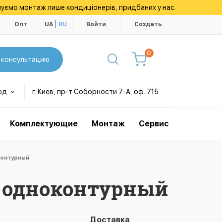
уємо монтаж лише кондиціонерів, придбаних у нас.
ы
Опт
UA
RU
Войти
Создать
0
 консультацию
од
г. Киев, пр-т Соборности 7-А, оф. 715
Комплектующие
Монтаж
Сервис
оконтурный
0V одноконтурный
Доставка