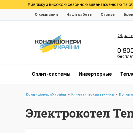
У зв’язку з високою сезонною завантаженістю та 
О компании
Наши работы
Отзывы
Бре
Обратн
0 80
беспла
Cплит-системы
Инверторные
Тепл
Кондиціонери України
Климатическая техника
Котлы 
Электрокотел Ten