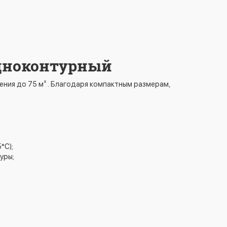
 одноконтурный
ния до 75 м² . Благодаря компактным размерам,
°C);
уры;