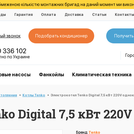
обмеженою кількістю монтажних бригад на даний момент ми викон
нды
Гарантия
Оплата
Доставка
Статьи
Контакт
ый звонок
Подобрать кондиционер
Получить
0 336 102
Гор
тно по Украине
овые насосы
Фанкойлы
Климатическая техника
отопления
Котлы Tenko
Электрокотел Tenko Digital 7,5 кВт 220V одн
ko Digital 7,5 кВт 22
Бренд:
Tenko