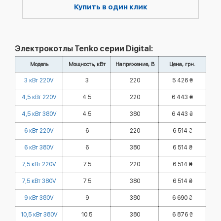
Купить в один клик
Электрокотлы Tenko серии Digital:
Модель
Мощность, кВт
Напряжение, В
Цена, грн.
3 кВт 220V
3
220
5 426 ₴
4,5 кВт 220V
4.5
220
6 443 ₴
4,5 кВт 380V
4.5
380
6 443 ₴
6 кВт 220V
6
220
6 514 ₴
6 кВт 380V
6
380
6 514 ₴
7,5 кВт 220V
7.5
220
6 514 ₴
7,5 кВт 380V
7.5
380
6 514 ₴
9 кВт 380V
9
380
6 690 ₴
10,5 кВт 380V
10.5
380
6 876 ₴