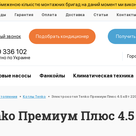
обмеженою кількістю монтажних бригад на даний момент ми викон
нды
Гарантия
Оплата
Доставка
Статьи
Контакт
ый звонок
Подобрать кондиционер
Получить
0 336 102
Гор
тно по Украине
овые насосы
Фанкойлы
Климатическая техника
отопления
Котлы Tenko
Электрокотел Tenko Премиум Плюс 4.5 кВт 2
nko Премиум Плюс 4.5