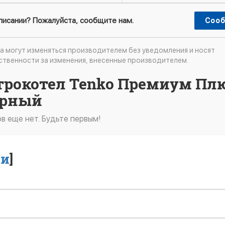
описании? Пожалуйста, сообщите нам.
Сооб
а могут изменяться производителем без уведомления и носят
ственности за изменения, внесенные производителем.
ктрокотел Tenko Премиум Пл
урный
в еще нет. Будьте первым!
ти
]