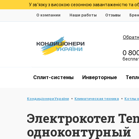
У зв’язку з високою сезонною завантаженістю та 
О компании
Наши работы
Отзывы
Бре
Обратн
0 80
беспла
Cплит-системы
Инверторные
Тепл
Кондиціонери України
Климатическая техника
Котлы 
Электрокотел Te
одноконтурный