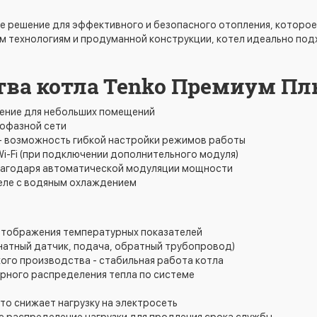
ое решение для эффективного и безопасного отопления, которо
 технологиям и продуманной конструкции, котел идеально подх
а котла Tenko Премиум Плюс
шение для небольших помещений
нофазной сети
- возможность гибкой настройки режимов работы
i-Fi (при подключении дополнительного модуля)
лагодаря автоматической модуляции мощности
еле с водяным охлаждением
отображения температурных показателей
мнатный датчик, подача, обратный трубопровод)
ого производства - стабильная работа котла
рного распределения тепла по системе
то снижает нагрузку на электросеть