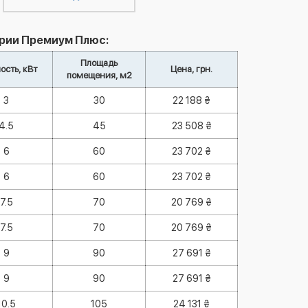
ерии Премиум Плюс:
Площадь
сть, кВт
Цена, грн.
помещения, м2
3
30
22 188 ₴
4.5
45
23 508 ₴
6
60
23 702 ₴
6
60
23 702 ₴
7.5
70
20 769 ₴
7.5
70
20 769 ₴
9
90
27 691 ₴
9
90
27 691 ₴
10.5
105
24 131 ₴