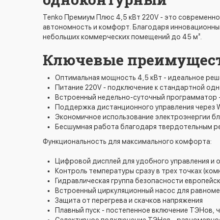
Tenko Премиум Плюс 4,5 кВт 220V - это современн
автономность и комфорт. Благодаря инновационным
небольших коммерческих помещений до 45 м².
Ключевые преимуществ
Оптимальная мощность 4,5 кВт - идеальное ре
Питание 220V - подключение к стандартной од
Встроенный недельно-суточный программатор 
Поддержка дистанционного управления через W
Экономичное использование электроэнергии б
Бесшумная работа благодаря твердотельным р
Функциональность для максимального комфорта:
Цифровой дисплей для удобного управления и 
Контроль температуры сразу в трех точках (ко
Гидравлическая группа безопасности европейск
Встроенный циркуляционный насос для равноме
Защита от перегрева и скачков напряжения
Плавный пуск - постепенное включение ТЭНов, ч