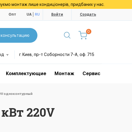
уємо монтаж лише кондиціонерів, придбаних у нас.
ы
Опт
UA
RU
Войти
Создать
0
 консультацию
од
г. Киев, пр-т Соборности 7-А, оф. 715
Комплектующие
Монтаж
Сервис
20V одноконтурный
 кВт 220V