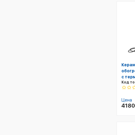
Керам
обогр
с тер
Код то
Цена
418