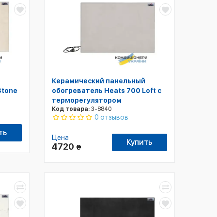
Керамический панельный
Stone
обогреватель Heats 700 Loft с
терморегулятором
Код товара:
3-8840
0 отзывов
ть
Цена
Купить
4720
₴