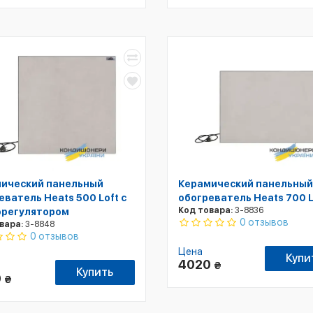
ический панельный
Керамический панельный
еватель Heats 500 Loft с
обогреватель Heats 700 L
Код товара:
3-8836
регулятором
0 отзывов
вара:
3-8848
0 отзывов
Цена
Купи
4020
₴
Купить
0
₴