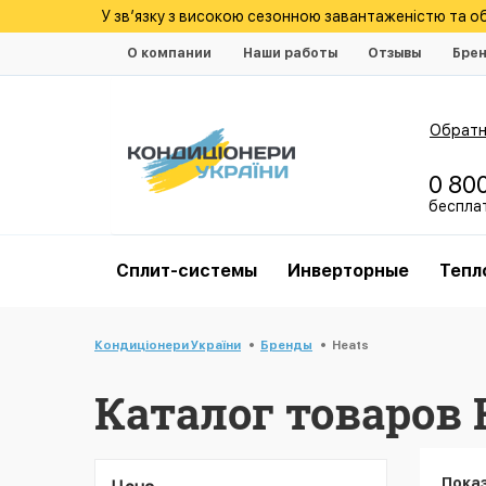
У зв’язку з високою сезонною завантаженістю та 
О компании
Наши работы
Отзывы
Бре
Обратн
0 80
беспла
Cплит-системы
Инверторные
Тепл
Кондиціонери України
Бренды
Heats
Каталог товаров 
Пока