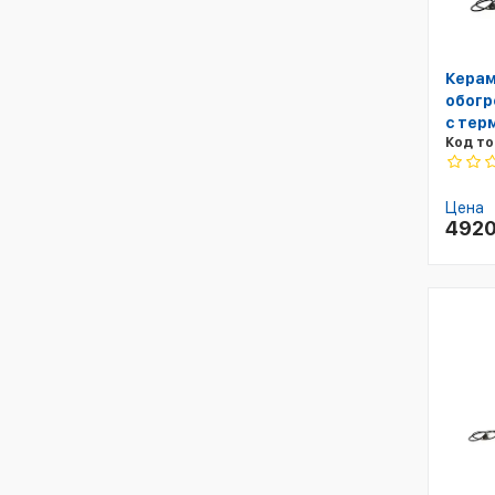
Керам
обогр
с тер
Код то
Цена
492