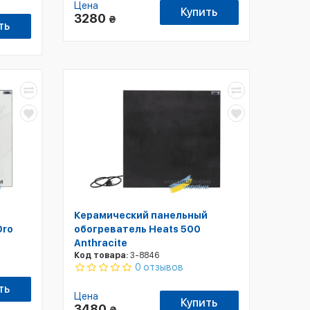
Цена
Купить
3280
₴
ть
Керамический панельный
Oro
обогреватель Heats 500
Anthracite
Код товара:
3-8846
0 отзывов
ть
Цена
Купить
3480