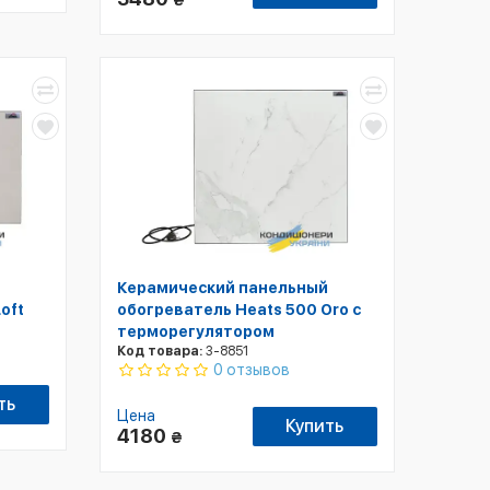
₴
Керамический панельный
oft
обогреватель Heats 500 Oro с
терморегулятором
Код товара:
3-8851
0 отзывов
ть
Цена
Купить
4180
₴