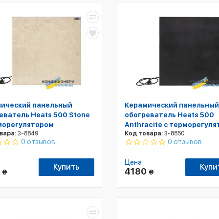
ический панельный
Керамический панельный
еватель Heats 500 Stone
обогреватель Heats 500
морегулятором
Anthracite с терморегул
вара:
3-8849
Код товара:
3-8850
0 отзывов
0 отзывов
Цена
Купить
Купи
0
4180
₴
₴