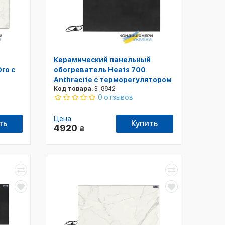
Керамический панельный
ro с
обогреватель Heats 700
Anthracite с терморегулятором
Код товара:
3-8842
0 отзывов
Цена
ть
Купить
4920
₴