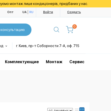
уємо монтаж лише кондиціонерів, придбаних у нас.
ы
Опт
UA
RU
Войти
Создать
0
 консультацию
од
г. Киев, пр-т Соборности 7-А, оф. 715
Комплектующие
Монтаж
Сервис