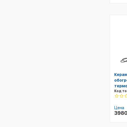
Керам
обогр
термо
Код то
Цена
398