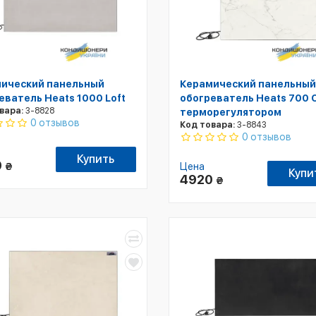
ический панельный
Керамический панельный
еватель Heats 1000 Loft
обогреватель Heats 700 O
вара:
3-8828
терморегулятором
0 отзывов
Код товара:
3-8843
0 отзывов
Купить
0
₴
Цена
Купи
4920
₴