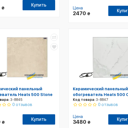
Купить
0
₴
Цена
Купи
2470
₴
ический панельный
Керамический панельный
еватель Heats 500 Stone
обогреватель Heats 500 
вара:
3-8845
Код товара:
3-8847
0 отзывов
0 отзывов
Цена
Купить
Купи
0
3480
₴
₴