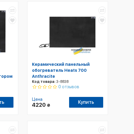
Керамический панельный
обогреватель Heats 700
ятором
Anthracite
Код товара:
3-8838
0 отзывов
Цена
ть
Купить
4220
₴