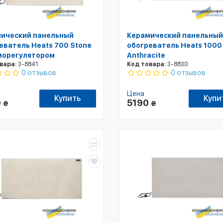
ический панельный
Керамический панельный
еватель Heats 700 Stone
обогреватель Heats 1000
морегулятором
Anthracite
вара:
3-8841
Код товара:
3-8830
0 отзывов
0 отзывов
Цена
Купить
Купи
0
5190
₴
₴