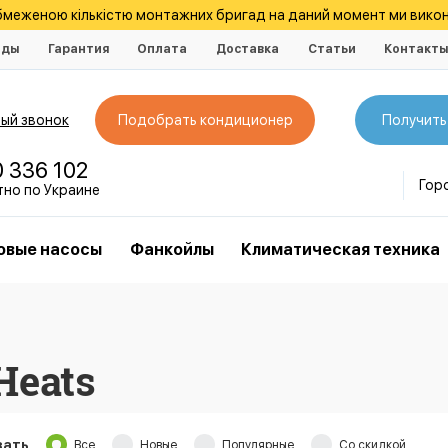
обмеженою кількістю монтажних бригад на даний момент ми викон
нды
Гарантия
Оплата
Доставка
Статьи
Контакт
ый звонок
Подобрать кондиционер
Получить
0 336 102
Гор
тно по Украине
овые насосы
Фанкойлы
Климатическая техника
Heats
зать
Все
Новые
Популярные
Со скидкой