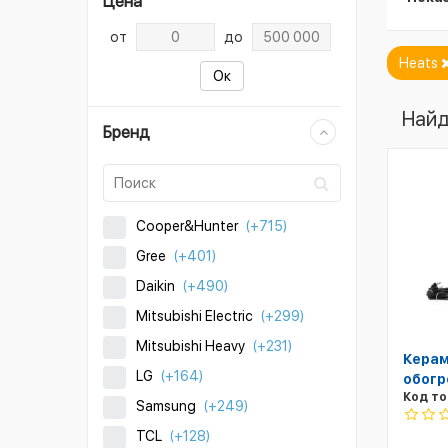
Цена
от
до
Heats
Ок
Найд
Бренд
Cooper&Hunter
(+715)
Gree
(+401)
Daikin
(+490)
Mitsubishi Electric
(+299)
Mitsubishi Heavy
(+231)
Керам
LG
(+164)
обогр
Код то
Samsung
(+249)
TCL
(+128)