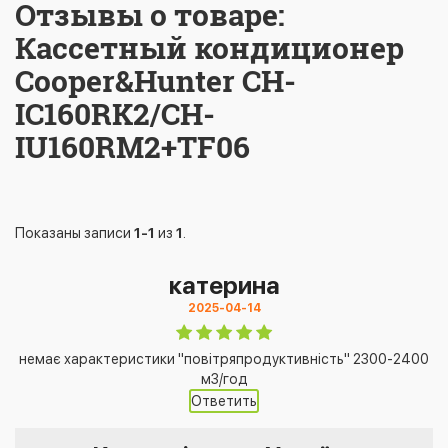
Отзывы о товаре:
Кассетный кондиционер
Cooper&Hunter CH-
IC160RK2/CH-
IU160RM2+TF06
Показаны записи
1-1
из
1
.
катерина
2025-04-14
немає характеристики "повітряпродуктивність" 2300-2400
м3/год
Ответить