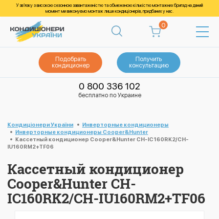
У зв’язку з високою сезонною завантаженістю та обмеженою кількістю монтажних бригад на даний
момент ми виконуємо монтаж лише кондиціонерів, придбаних у нас.
0
Подобрать
Получить
кондиционер
консультацию
0 800 336 102
бесплатно по Украине
Кондиціонери України
Инверторные кондиционеры
Инверторные кондиционеры Cooper&Hunter
Кассетный кондиционер Cooper&Hunter CH-IC160RK2/CH-
IU160RM2+TF06
Кассетный кондиционер
Cooper&Hunter CH-
IC160RK2/CH-IU160RM2+TF06