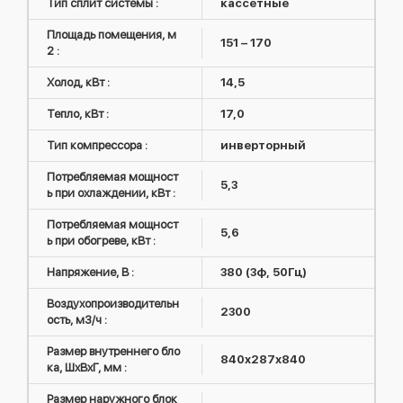
Тип сплит системы :
кассетные
Площадь помещения, м
151 – 170
2 :
Холод, кВт :
14,5
Тепло, кВт :
17,0
Тип компрессора :
инверторный
Потребляемая мощност
5,3
ь при охлаждении, кВт :
Потребляемая мощност
5,6
ь при обогреве, кВт :
Напряжение, В :
380 (3ф, 50Гц)
Воздухопроизводительн
2300
ость, м3/ч :
Размер внутреннего бло
840х287х840
ка, ШxВxГ, мм :
Размер наружного блок