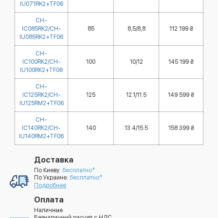
IU071RK2+TF06
CH-
IC085RK2/CH-
85
8,5/8,8
112 199 ₴
IU085RK2+TF06
CH-
IC100RK2/CH-
100
10/12
145 199 ₴
IU100RK2+TF06
CH-
IC125RK2/CH-
125
12.1/11.5
149 599 ₴
IU125RM2+TF06
CH-
IC140RK2/CH-
140
13.4/15.5
158 399 ₴
IU140RM2+TF06
Доставка
По Киеву:
бесплатно*
По Украине:
бесплатно*
Подробнее
Оплата
Наличные
Безналичный расчет с НДС