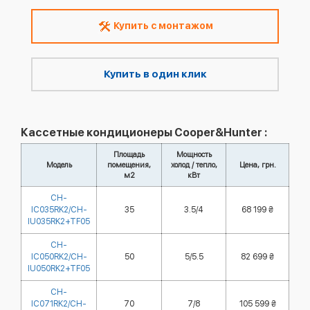
Купить с монтажом
Купить в один клик
Кассетные кондиционеры Cooper&Hunter :
Площадь
Мощность
Модель
помещения,
холод / тепло,
Цена, грн.
м2
кВт
CH-
IC035RK2/CH-
35
3.5/4
68 199 ₴
IU035RK2+TF05
CH-
IC050RK2/CH-
50
5/5.5
82 699 ₴
IU050RK2+TF05
CH-
IC071RK2/CH-
70
7/8
105 599 ₴