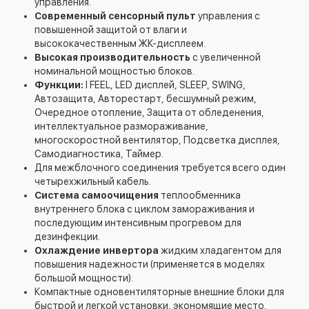
управления.
Современный сенсорный пульт
управления с
повышенной защитой от влаги и
высококачественным ЖК-дисплеем.
Высокая производительность
с увеличенной
номинальной мощностью блоков.
Функции:
I FEEL, LED дисплей, SLEEP, SWING,
Автозащита, Авторестарт, бесшумный режим,
Очередное отопление, Защита от обледенения,
интеллектуальное размораживание,
многоскоростной вентилятор, Подсветка дисплея,
Самодиагностика, Таймер.
Для межблочного соединения требуется всего один
четырехжильный кабель.
Система самоочищения
теплообменника
внутреннего блока с циклом замораживания и
последующим интенсивным прогревом для
дезинфекции.
Охлаждение инвертора
жидким хладагентом для
повышения надежности (применяется в моделях
большой мощности).
Компактные одновентиляторные внешние блоки для
быстрой и легкой установки, экономящие место.