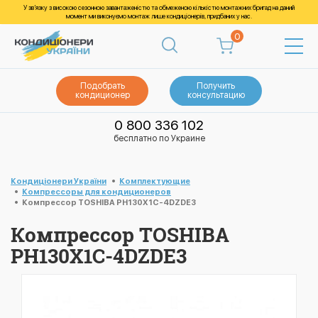
У зв’язку з високою сезонною завантаженістю та обмеженою кількістю монтажних бригад на даний
момент ми виконуємо монтаж лише кондиціонерів, придбаних у нас.
0
Подобрать
Получить
кондиционер
консультацию
0 800 336 102
бесплатно по Украине
Кондиціонери України
Комплектующие
Компрессоры для кондиционеров
Компрессор TOSHIBA PH130X1C-4DZDE3
Компрессор TOSHIBA
PH130X1C-4DZDE3