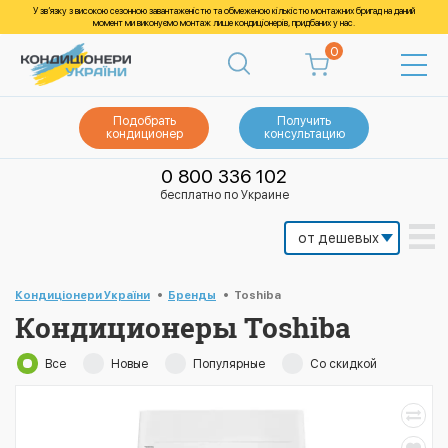
У зв’язку з високою сезонною завантаженістю та обмеженою кількістю монтажних бригад на даний
момент ми виконуємо монтаж лише кондиціонерів, придбаних у нас.
0
Подобрать
Получить
кондиционер
консультацию
0 800 336 102
бесплатно по Украине
Кондиціонери України
Бренды
Toshiba
Кондиционеры Toshiba
Все
Новые
Популярные
Со скидкой