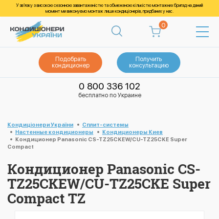
У зв’язку з високою сезонною завантаженістю та обмеженою кількістю монтажних бригад на даний
момент ми виконуємо монтаж лише кондиціонерів, придбаних у нас.
0
Подобрать
Получить
кондиционер
консультацию
0 800 336 102
бесплатно по Украине
Кондиціонери України
Cплит-системы
Настенные кондиционеры
Кондиционеры Киев
Кондиционер Panasonic CS-TZ25CKEW/CU-TZ25CKE Super
Compact
Кондиционер Panasonic CS-
TZ25CKEW/CU-TZ25CKE Super
Compact TZ