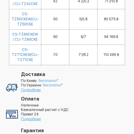
42
4.2/5.3
71 310 ₴
/ CU-TZ42CKE
CS-
TZ50CKEW/CU-
50
5/5.8
80 575 ₴
TZ50CKE
CS-TZ60CKEW
60
6/7
94 169 ₴
/ CU-TZ60CKE
CS-
TZ71CKEW/CU-
70
7.1/8.2
110 465 ₴
TZ71CKE
Доставка
По Киеву:
бесплатно*
По Украине:
бесплатно*
Подробнее
Оплата
Наличные
Безналичный расчет с НДС
Приват 24
Подробнее
Гарантия