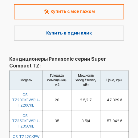
Купить с монтажом
Купить в один клик
Кондиционеры Panasonic серии Super
Compact TZ:
Площадь
Мощность
Модель
помещения,
холод / тепло,
Цена, грн.
м2
кВт
CS-
TZ20CKEW/CU-
20
2.5/2.7
47 329 ₴
TZ20CKE
CS-
TZ35CKEW/CU-
35
3.5/4
57 042 ₴
TZ35CKE
CS-TZ42CKEW