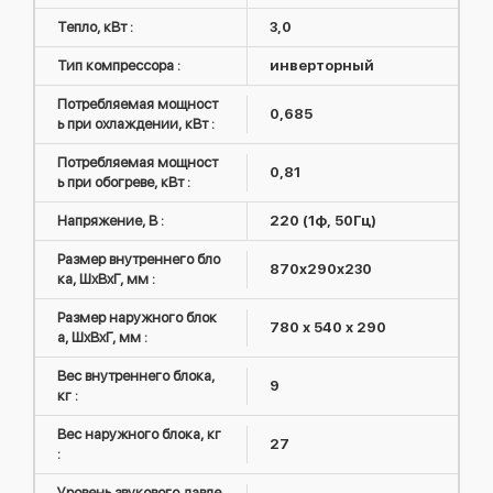
Тепло, кВт :
3,0
Тип компрессора :
инверторный
Потребляемая мощност
0,685
ь при охлаждении, кВт :
Потребляемая мощност
0,81
ь при обогреве, кВт :
Напряжение, В :
220 (1ф, 50Гц)
Размер внутреннего бло
870x290x230
ка, ШxВxГ, мм :
Размер наружного блок
780 х 540 х 290
а, ШxВxГ, мм :
Вес внутреннего блока,
9
кг :
Вес наружного блока, кг
27
:
Уровень звукового давле