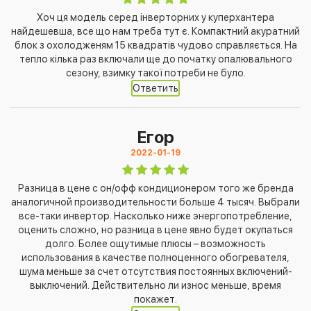
Хоч ця модель серед інверторних у куперхантера
найдешевша, все що нам треба тут є. Компактний акуратний
блок з охолодженям 15 квадратів чудово справляється. На
тепло кілька раз включали ще до початку опалювального
сезону, взимку такої потреби не було.
Ответить
Егор
2022-01-19
Разница в цене с он/офф кондиционером того же бренда
аналогичной производительности больше 4 тысяч. Выбрали
все-таки инвертор. Насколько ниже энергопотребление,
оценить сложно, но разница в цене явно будет окупаться
долго. Более ощутимые плюсы – возможность
использования в качестве полноценного обогревателя,
шума меньше за счет отсутствия постоянных включений-
выключений. Действительно ли износ меньше, время
покажет.