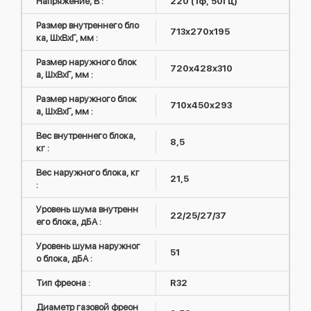
Напряжение, В :
220 (1ф, 50Гц)
Размер внутреннего бло
713х270х195
ка, ШxВxГ, мм :
Размер наружного блок
720x428x310
а, ШxВxГ, мм :
Размер наружного блок
710x450x293
а, ШxВxГ, мм :
Вес внутреннего блока,
8,5
кг :
Вес наружного блока, кг
21,5
:
Уровень шума внутренн
22/25/27/37
его блока, дБА :
Уровень шума наружног
51
о блока, дБА :
Тип фреона :
R32
Диаметр газовой фреон