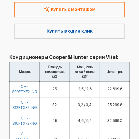
Купить с монтажом
Купить в один клик
Кондиционеры Cooper&Hunter серии Vital:
Площадь
Мощность
Модель
помещения,
холод / тепло,
Цена, грн.
м2
кВт
CH-
25
2,5 / 2,8
22 899 ₴
S09FTXF2-NG
CH-
32
3,2 / 3,4
25 299 ₴
S12FTXF2-NG
CH-
45
4,6 / 5,2
32 599 ₴
S18FTXF2-NG
CH-