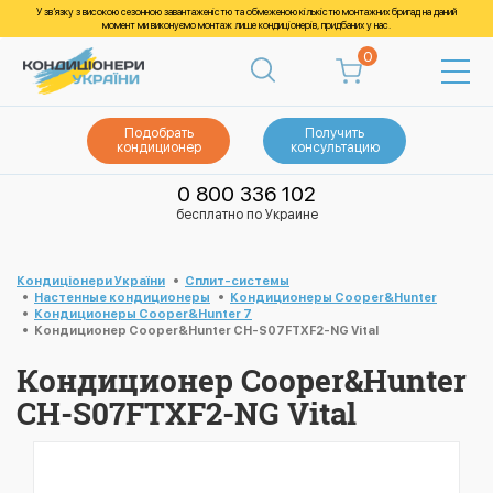
У зв’язку з високою сезонною завантаженістю та обмеженою кількістю монтажних бригад на даний
момент ми виконуємо монтаж лише кондиціонерів, придбаних у нас.
0
Подобрать
Получить
кондиционер
консультацию
0 800 336 102
бесплатно по Украине
Кондиціонери України
Cплит-системы
Настенные кондиционеры
Кондиционеры Cooper&Hunter
Кондиционеры Cooper&Hunter 7
Кондиционер Cooper&Hunter CH-S07FTXF2-NG Vital
Кондиционер Cooper&Hunter
CH-S07FTXF2-NG Vital