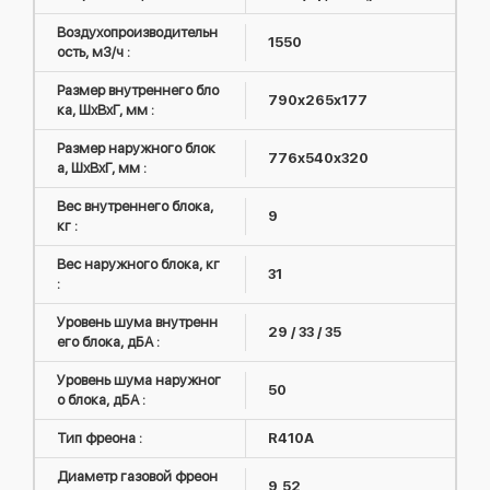
Воздухопроизводительн
1550
ость, м3/ч :
Размер внутреннего бло
790x265x177
ка, ШxВxГ, мм :
Размер наружного блок
776x540x320
а, ШxВxГ, мм :
Вес внутреннего блока,
9
кг :
Вес наружного блока, кг
31
:
Уровень шума внутренн
29 / 33 / 35
его блока, дБА :
Уровень шума наружног
50
о блока, дБА :
Тип фреона :
R410А
Диаметр газовой фреон
9,52