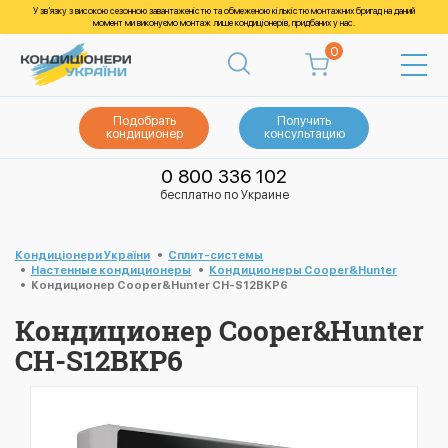
У зв’язку з високою сезонною завантаженістю та обмеженою кількістю монтажних бригад на даний
момент ми виконуємо монтаж лише кондиціонерів, придбаних у нас.
0
Подобрать
Получить
кондиционер
консультацию
0 800 336 102
бесплатно по Украине
Кондиціонери України
Cплит-системы
Настенные кондиционеры
Кондиционеры Cooper&Hunter
Кондиционер Cooper&Hunter CH-S12BKP6
Кондиционер Cooper&Hunter
CH-S12BKP6