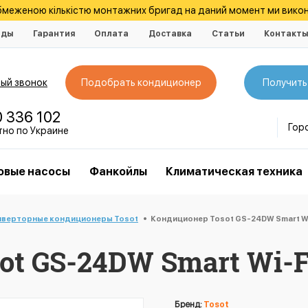
обмеженою кількістю монтажних бригад на даний момент ми викон
нды
Гарантия
Оплата
Доставка
Статьи
Контакт
ый звонок
Подобрать кондиционер
Получить
0 336 102
Гор
тно по Украине
овые насосы
Фанкойлы
Климатическая техника
нверторные кондиционеры Tosot
Кондиционер Tosot GS-24DW Smart Wi
t GS-24DW Smart Wi-F
Бренд:
Tosot