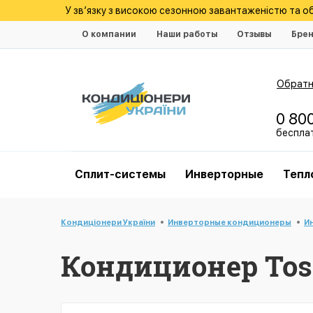
У зв’язку з високою сезонною завантаженістю та 
О компании
Наши работы
Отзывы
Бре
Обратн
0 80
беспла
Cплит-системы
Инверторные
Тепл
Кондиціонери України
Инверторные кондиционеры
И
Кондиционер Toso