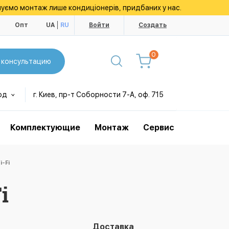
уємо монтаж лише кондиціонерів, придбаних у нас.
ы
Опт
UA
RU
Войти
Создать
0
 консультацию
од
г. Киев, пр-т Соборности 7-А, оф. 715
Комплектующие
Монтаж
Сервис
-Fi
i
Доставка