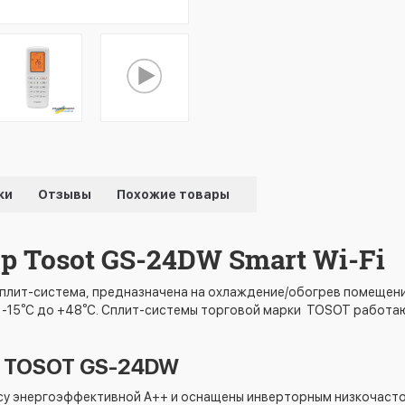
ки
Отзывы
Похожие товары
 Tosot GS-24DW Smart Wi-Fi
плит-система, предназначена на охлаждение/обогрев помещен
-15⁰С до +48⁰С. Сплит-системы торговой марки TOSOT работают
 TOSOT GS-24DW
ссу энергоэффективной А++ и оснащены инверторным низкочасто