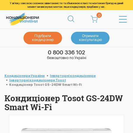
У зв’язку з високою сезонною завантаженістю та обмеженою кількістю монтажних бригад на даний
момент ми виконуємо монтаж лише кондиціонерів, придбаних у нас.
0
Підібрати
Отримати
кондиціонер
консультацію
0 800 336 102
безкоштовно по Україні
Кондиціонери України
Інверторні кондиціонери
Інверторні кондиціонери Tosot
Кондиціонер Tosot GS-24DW Smart Wi-Fi
Кондиціонер Tosot GS-24DW
Smart Wi-Fi