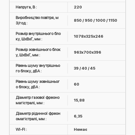
Напруга, В :
220
Виробництво повітря, м
850 / 950 / 1000 / 1150
3/год :
Розмір внутрішнього бло
1078х325х246
ку, ШxВxГ, мм :
Розмір зовнішнього блок
963х700х396
у, ШxВxГ, мм :
Рівень шуму внутрішньо
39 / 40 / 45
го блоку, дБА :
Рівень шуму зовнішньог
60
о блоку, дБА :
Діаметр газової фреоно
15,88
магістралі, мм :
Діаметр рідинної фреон
6,35
омагістралі, мм :
WI-FI :
Немає