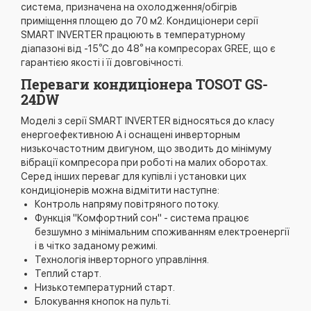
система, призначена на охолодження/обігрів
приміщення площею до 70 м2. Кондиціонери серії
SMART INVERTER працюють в температурному
діапазоні від -15⁰С до 48⁰ на компресорах GREE, що є
гарантією якості і її довговічності.
Переваги кондиціонера TOSOT GS-
24DW
Моделі з серії SMART INVERTER відносяться до класу
енергоефективною А і оснащені инверторным
низькочастотним двигуном, що зводить до мінімуму
вібрації компресора при роботі на малих оборотах.
Серед інших переваг для купівлі і установки цих
кондиціонерів можна відмітити наступне:
Контроль напряму повітряного потоку.
Функція "Комфортний сон" - система працює
безшумно з мінімальним споживанням електроенергії
і в чітко заданому режимі.
Технологія інверторного управління.
Теплий старт.
Низькотемпературний старт.
Блокування кнопок на пульті.