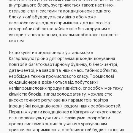
внутрішнього блоку, зустрічаються також настінно-
стельові спліт-системи та кондиціонери з одного
блоку, який вбудовується у вікно або може
переноситися з одного приміщення до іншого. На
комерційних об'єктах найчастіше більш зручним є
використання колонних, канальних або касетних спліт-
систем.
Якщо купити кондиціонер з установкою в
Кагарликупотрібно для організації кондиціонування
повітря в багатоквартирному будинку, бізнес-центрі,
дата-центрі, на заводі та інших масштабних об'єктах,
необхідна техніка промислового класу. Промислові
кондиціонери відрізняються від побутових і
напівпромислових продуктивністю, способом монтажу,
кількістю блоків, типом холодоагенту, можливістю
високоточного регулювання параметрів повітря
(прецизійні кондиціонери) і рядом інших особливостей.
Перш ніж купити кондиціонер в Кагарлику такого класу,
слід проконсультуватися з фахівцями, розробити
проект системи кондиціонування з урахуванням
призначення приміщення, особливостей будівлі та інших