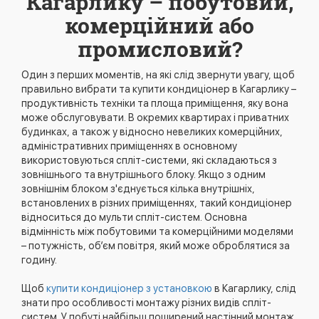
Кагарлику – побутовий,
комерційний або
промисловий?
Один з перших моментів, на які слід звернути увагу, щоб
правильно вибрати та купити кондиціонер в Кагарлику –
продуктивність техніки та площа приміщення, яку вона
може обслуговувати. В окремих квартирах і приватних
будинках, а також у відносно невеликих комерційних,
адміністративних приміщеннях в основному
використовуються спліт-системи, які складаються з
зовнішнього та внутрішнього блоку. Якщо з одним
зовнішнім блоком з'єднується кілька внутрішніх,
встановлених в різних приміщеннях, такий кондиціонер
відноситься до мульти спліт-систем. Основна
відмінність між побутовими та комерційними моделями
– потужність, об’єм повітря, який може оброблятися за
годину.
Щоб
купити кондиціонер з установкою
в Кагарлику, слід
знати про особливості монтажу різних видів спліт-
систем. У побуті найбільш поширений настінний монтаж