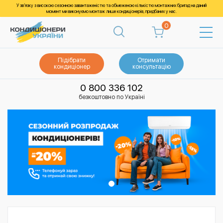
У зв’язку з високою сезонною завантаженістю та обмеженою кількістю монтажних бригад на даний
момент ми виконуємо монтаж лише кондиціонерів, придбаних у нас.
0
Підібрати
Отримати
кондиціонер
консультацію
0 800 336 102
безкоштовно по Україні