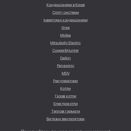
Кондиціонери в Києві
Спліт-системи
Інверторні кондиціонери
Gree
Midea
Mitsubishi Electric
Cooper&Hunter
Daikin
Panasonic
MDV
Рекуператори
Котли
Газові котли
Електрокотли
Теплові гармати
Витяжні вентилятори