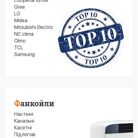
Cooper&Hunter
Gree
LG
Midea
Mitsubishi Electric
NC clima
Olmo
TCL
Samsung
Фанкойли
Настінні
Канальні
Касетні
Підлогові