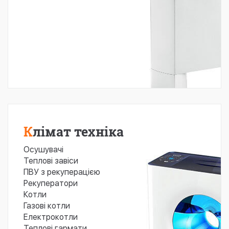
Клімат техніка
Осушувачі
Теплові завіси
ПВУ з рекуперацією
Рекуператори
Котли
Газові котли
Електрокотли
Теплові гармати