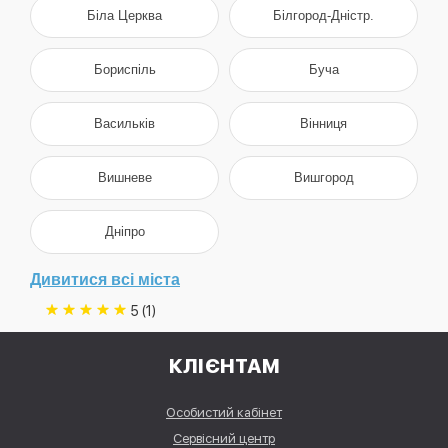
Біла Церква
Білгород-Дністр.
Бориспіль
Буча
Васильків
Вінниця
Вишневе
Вишгород
Дніпро
Дивитися всі міста
5 (1)
КЛІЄНТАМ
Особистий кабінет
Сервісний центр