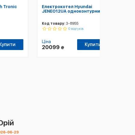
ic
Електрокотел Hyundai
Касетний
JENEO12UA одноконтурний
Cooper&H
Код товару:
3-8955
Код товару
0 відгуків
Ціна
Ціна
и
Купити
20099
24600
₴
Юрій
026-06-29