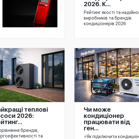
2026. К...
Рейтинг якості та надійно
виробників та брендів
кондиціонерів 2026
йкращі теплові
Чи може
соси 2026:
кондиціонер
йтинг...
працювати від
ген...
орівняння брендів,
ергоефективності та
⚡️Як підключити кондиціо