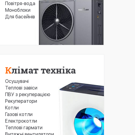
Повітря-вода
Моноблоки
Для басейнів
Клімат техніка
Осушувачі
Теплові завіси
ПВУ з рекуперацією
Рекуператори
Котли
Газові котли
Електрокотли
Теплові гармати
Витяжні вентилятори