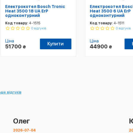
ктрокотел Bosch Tronic
Електрокотел Bosch Tron
t 3500 18 UA ErP
Heat 3500 6 UA ErP
оконтурний
одноконтурний
товару:
4-1515
Код товару:
4-1511
0 відгуків
0 відгуків
Ціна
Купити
Купит
700
44900
₴
₴
ьше відгуків
Олег
2026-07-04
2