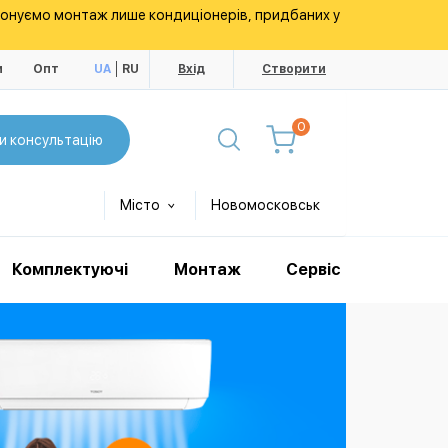
конуємо монтаж лише кондиціонерів, придбаних у
и
Опт
UA
RU
Вхід
Створити
0
и консультацію
Місто
Новомосковськ
Комплектуючі
Монтаж
Сервіс