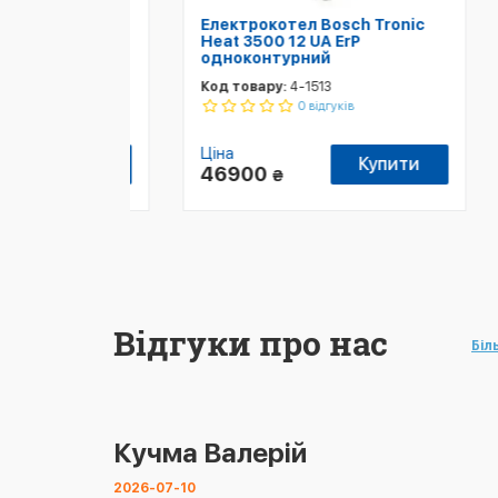
Електрокотел Bosch Tronic
Еле
FC030K2
Heat 3500 12 UA ErP
Hea
одноконтурний
одн
Код товару:
4-1513
Код 
0 відгуків
Ціна
Ціна
упити
Купити
46900
51
₴
Відгуки про нас
Біл
Кучма Валерій
2026-07-10