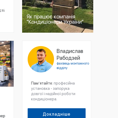
сті
Як працює компанія
"Кондиціонери України"
Владислав
Рабодзей
фахівець монтажного
відділу
Памʼятайте:
професійна
установка - запорука
довгої і надійної роботи
кондиціонера.
Докладніше
нер