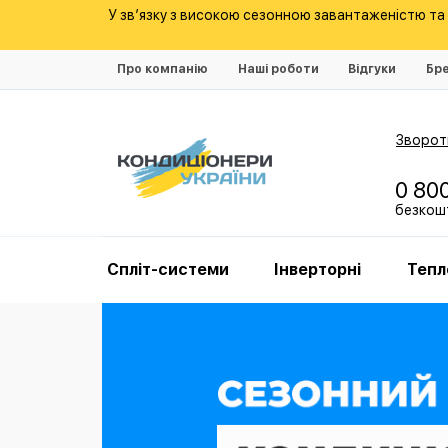
У зв’язку з високою сезонною завантаженістю т
Про компанію
Наші роботи
Відгуки
Бр
Зворотн
0 80
безкошт
Спліт-системи
Інверторні
Тепл