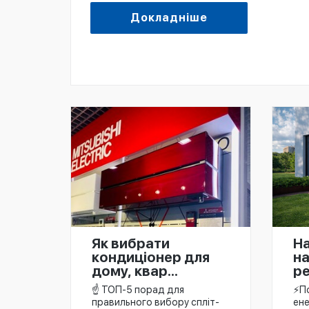
Докладніше
На
Як вибрати
на
кондиціонер для
ре
дому, квар...
⚡️П
☝️ ТОП-5 порад для
ен
правильного вибору спліт-