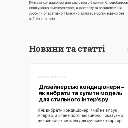
Купував кондиціонер для заміського будинку. Сподобалось
спілкування з менеджером, а доставку та встановлення
зробили оперативно. Приємно, коли все організовано без
зайвих клопотів
Новини та статті
2026-01-30 17:50:00
Дизайнерські кондиціонери –
як вибрати та купити модель
для стильного інтер’єру
☝️Як вибрати кондиціонер, який не зіпсує
інтер’єр, а стане його частиною. Показуємо
дизайнерські моделі для сучасних квартир.