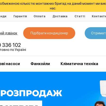
а обмеженою кількістю монтажних бригад на даний момент ми ви
нас.
енди
Гарантія
Оплата
Доставка
Статті
Контакт
ій дзвінок
Підібрати кондиціонер
Отримат
0 336 102
овно по Україні
ові насоси
Фанкойли
Кліматична техніка