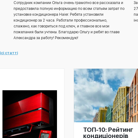
Сотрудник компании Ольга очень грамотно все рассказала и
За
предоставила полную информацию по всем статьям затрат по
27
установке кондиционера Haier. Ребята установили
па
кондиционер за 2 часа. Работали профессионально,
ін
слажено, как говориться под ключ, и главное все мои
пожелания были учтены. Благодарю Ольгу и ребят во главе
Александра за работу! Рекомендую!
Всі статті
ТОП-10: Рейтинг
кондиціонерів