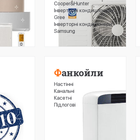
Cooper&Hunter
Інверторні кондиционери
Gree
Інверторні кондиціонери
Samsung
Фанкойли
Настінні
Канальні
Касетні
Підлогові