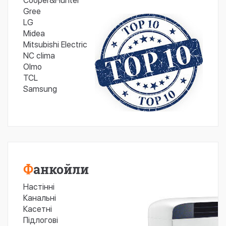
Cooper&Hunter
Gree
LG
Midea
Mitsubishi Electric
NC clima
Olmo
TCL
Samsung
Фанкойли
Настінні
Канальні
Касетні
Підлогові