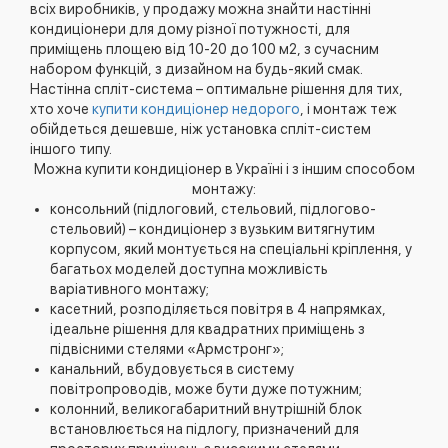
всіх виробників, у продажу можна знайти настінні
кондиціонери для дому різної потужності, для
приміщень площею від 10-20 до 100 м2, з сучасним
набором функцій, з дизайном на будь-який смак.
Настінна спліт-система – оптимальне рішення для тих,
хто хоче
купити кондиціонер недорого
, і монтаж теж
обійдеться дешевше, ніж установка спліт-систем
іншого типу.
Можна купити кондиціонер в Україні і з іншим способом
монтажу:
консольний (підлоговий, стельовий, підлогово-
стельовий) – кондиціонер з вузьким витягнутим
корпусом, який монтується на спеціальні кріплення, у
багатьох моделей доступна можливість
варіативного монтажу;
касетний, розподіляється повітря в 4 напрямках,
ідеальне рішення для квадратних приміщень з
підвісними стелями «Армстронг»;
канальний, вбудовується в систему
повітропроводів, може бути дуже потужним;
колонний, великогабаритний внутрішній блок
встановлюється на підлогу, призначений для