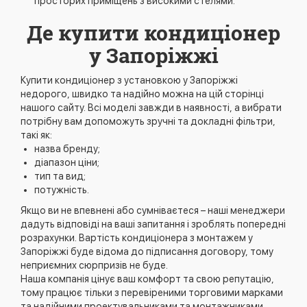
просторих приміщень з високими стелями.
Де купити кондиціонер
у Запоріжжі
Купити кондиціонер з установкою у Запоріжжі
недорого, швидко та надійно можна на цій сторінці
нашого сайту. Всі моделі завжди в наявності, а вибрати
потрібну вам допоможуть зручні та докладні фільтри,
такі як:
назва бренду;
діапазон ціни;
тип та вид;
потужність.
Якщо ви не впевнені або сумніваєтеся – наші менеджери
дадуть відповіді на ваші запитання і зроблять попередні
розрахунки. Вартість кондиціонера з монтажем у
Запоріжжі буде відома до підписання договору, тому
неприємних сюрпризів не буде.
Наша компанія цінує ваш комфорт та свою репутацію,
тому працює тільки з перевіреними торговими марками
та надійними проектувальниками та монтажниками.