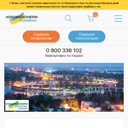
У зв’язку з високою сезонною завантаженістю та обмеженою кількістю монтажних бригад на даний
момент ми виконуємо монтаж лише кондиціонерів, придбаних у нас.
0
Підібрати
Отримати
кондиціонер
консультацію
0 800 336 102
безкоштовно по Україні
Покупайте кондиционер с установкой в
Запорожье!