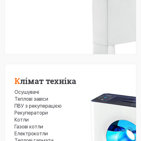
Клімат техніка
Осушувачі
Теплові завіси
ПВУ з рекуперацією
Рекуператори
Котли
Газові котли
Електрокотли
Теплові гармати