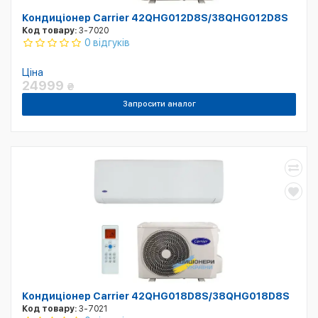
Кондиціонер Carrier 42QHG012D8S/38QHG012D8S
Код товару:
3-7020
0 відгуків
Ціна
24999
₴
Запросити аналог
Кондиціонер Carrier 42QHG018D8S/38QHG018D8S
Код товару:
3-7021