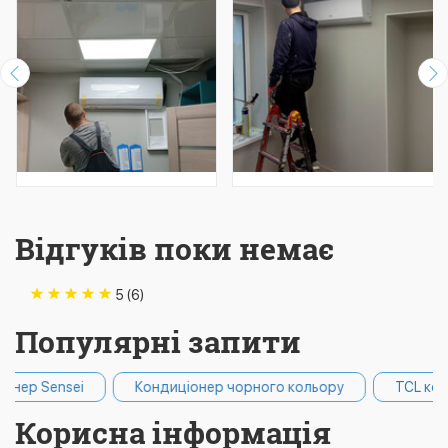
Відгуків поки немає
5 (6)
Популярні запити
nsei
Кондиціонер чорного кольору
TCL кондиціон
Корисна інформація