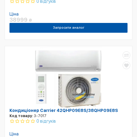
0 відгуків
Ціна
38999
₴
Запросити аналог
Кондиціонер Carrier 42QHP09E8S/38QHP09E8S
Код товару:
3-7017
0 відгуків
Ціна