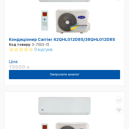
Кондиціонер Carrier 42QHL012D8S/38QHL012D8S
Код товару:
3-7023-12
0 відгуків
Ціна
19999
₴
Запросити аналог