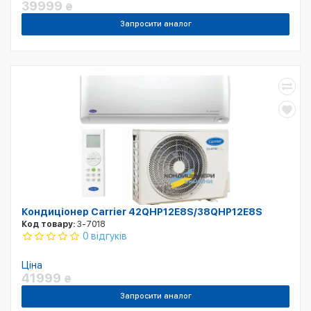
39999
₴
Запросити аналог
Кондиціонер Carrier 42QHP12E8S/38QHP12E8S
Код товару:
3-7018
0 відгуків
Ціна
41999
₴
Запросити аналог