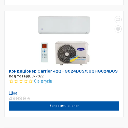
Кондиціонер Carrier 42QHG024D8S/38QHG024D8S
Код товару:
3-7022
0 відгуків
Ціна
49999
₴
Запросити аналог