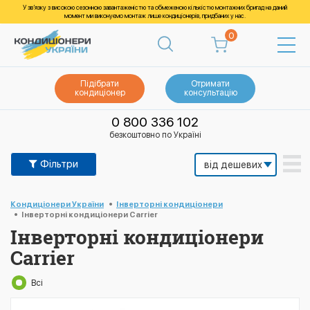
У зв’язку з високою сезонною завантаженістю та обмеженою кількістю монтажних бригад на даний
момент ми виконуємо монтаж лише кондиціонерів, придбаних у нас.
0
Підібрати
Отримати
кондиціонер
консультацію
0 800 336 102
безкоштовно по Україні
Фільтри
Кондиціонери України
Інверторні кондиціонери
Інверторні кондиціонери Carrier
Інверторні кондиціонери
Carrier
Всі