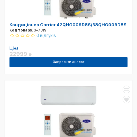
Кондиціонер Carrier 42QHG009D8S/38QHG009D8S
Код товару:
3-7019
0 відгуків
Ціна
22999
₴
Запросити аналог