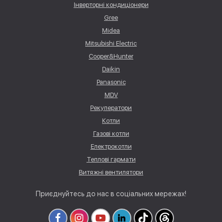
Інверторні кондиціонери
Gree
Midea
Mitsubishi Electric
Cooper&Hunter
Daikin
Panasonic
MDV
Рекуператори
Котли
Газові котли
Електрокотли
Теплові гармати
Витяжні вентилятори
Приєднуйтесь до нас в соціальних мережах!