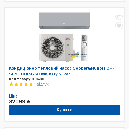
Кондиціонер тепловий насос Cooper&Hunter CH-
S09FTXAM-SC Majesty Silver
Код товару:
3-0430
1 відгук
Ціна
32099
₴
Купити