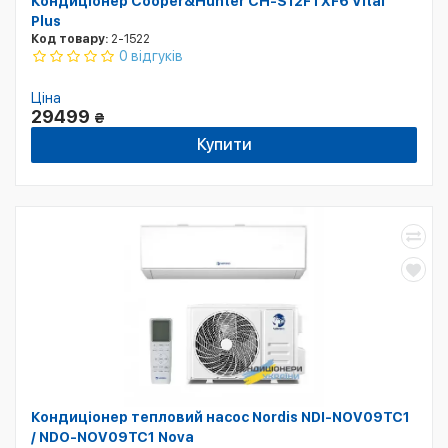
Кондиціонер Cooper&Hunter CH-S12FTXF6 Vital
Plus
Код товару:
2-1522
0 відгуків
Ціна
29499
₴
Купити
Кондиціонер тепловий насос Nordis NDI-NOV09TC1
/ NDO-NOV09TC1 Nova