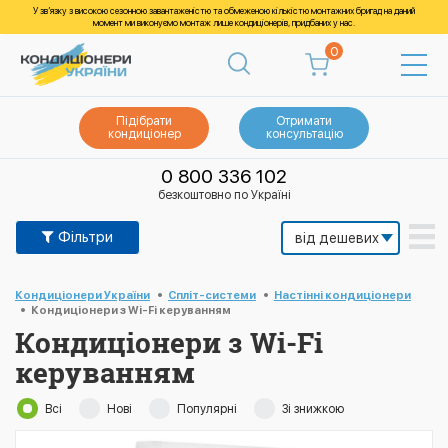
У зв’язку з високою сезонною завантаженістю та обмеженою кількістю монтажних бригад на даний
момент ми виконуємо монтаж лише кондиціонерів, придбаних у нас.
0
Підібрати
Отримати
кондиціонер
консультацію
0 800 336 102
безкоштовно по Україні
Фільтри
Кондиціонери України
Спліт-системи
Настінні кондиціонери
Кондиціонери з Wi-Fi керуванням
Кондиціонери з Wi-Fi
керуванням
Всі
Нові
Популярні
Зі знижкою