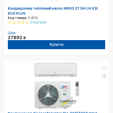
Кондиціонер тепловий насос ARGO 27 SH LH X3I
ECO PLUS
Код товару:
3-8213
0 відгуків
Ціна
27892
₴
Купити