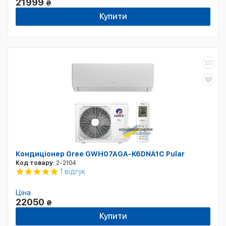
21999
₴
Купити
Кондиціонер Gree GWH07AGA-K6DNA1C Pular
Код товару:
2-2104
1 відгук
Ціна
22050
₴
Купити