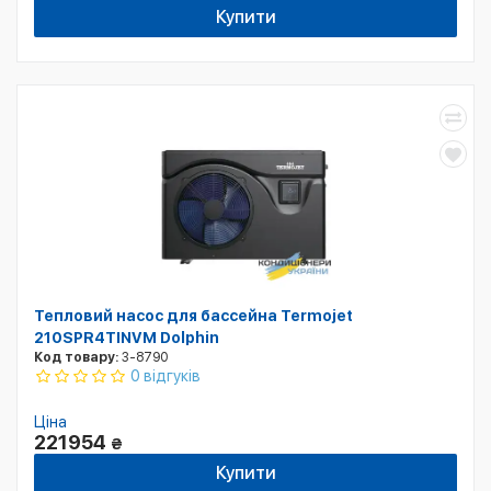
Купити
Тепловий насос для бассейна Termojet
210SPR4TINVM Dolphin
Код товару:
3-8790
0 відгуків
Ціна
221954
₴
Купити