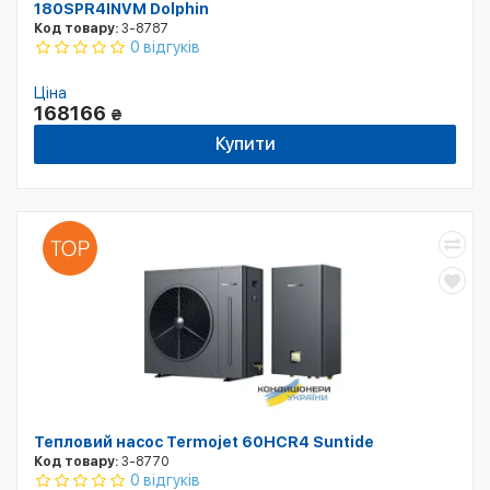
180SPR4INVM Dolphin
Код товару:
3-8787
0 відгуків
Ціна
168166
₴
Купити
Тепловий насос Termojet 60HCR4 Suntide
Код товару:
3-8770
0 відгуків