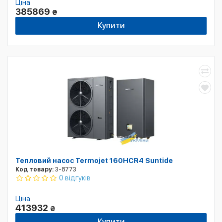
Ціна
385869
₴
Купити
Тепловий насос Termojet 160HCR4 Suntide
Код товару:
3-8773
0 відгуків
Ціна
413932
₴
Купити