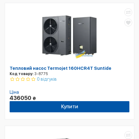
Тепловий насос Termojet 160HCR4T Suntide
Код товару:
3-8775
0 відгуків
Ціна
436050
₴
Купити