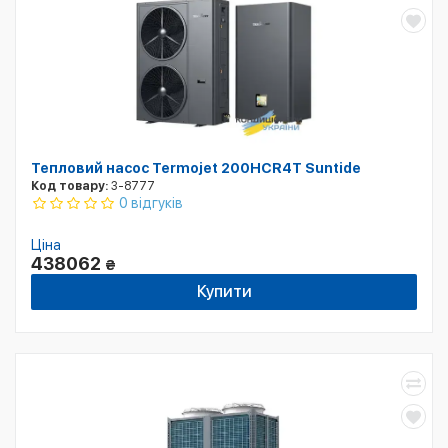
Тепловий насос Termojet 200HCR4T Suntide
Код товару:
3-8777
0 відгуків
Ціна
438062
₴
Купити