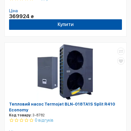
Ціна
369924
₴
Купити
Тепловий насос Termojet BLN-018TA1S Split R410
Economy
Код товару:
3-8782
0 відгуків