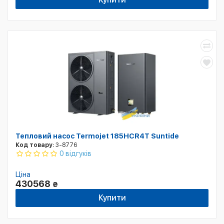
Тепловий насос Termojet 185HCR4T Suntide
Код товару:
3-8776
0 відгуків
Ціна
430568
₴
Купити