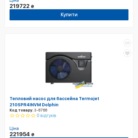
Ціна
219722
₴
Купити
Тепловий насос для бассейна Termojet
210SPR4INVM Dolphin
Код товару:
3-8788
0 відгуків
Ціна
221954
₴