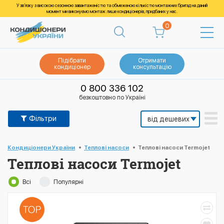
У зв’язку з високою сезонною завантаженістю та обмеженою кількістю монтажних бригад на даний
момент ми виконуємо монтаж лише кондиціонерів, придбаних у нас.
0
Підібрати
Отримати
кондиціонер
консультацію
0 800 336 102
безкоштовно по Україні
Фільтри
Кондиціонери України
Теплові насоси
Теплові насоси Termojet
Теплові насоси Termojet
Всі
Популярні