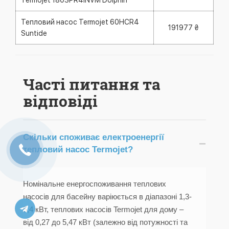
Termojet 180SPR4INVM Dolphin
Тепловий насос Termojet 60HCR4
191977 ₴
Suntide
Часті питання та
відповіді
Скільки споживає електроенергії
−
тепловий насос Termojet?
Номінальне енергоспоживання теплових
насосів для басейну варіюється в діапазоні 1,3-
5,4 кВт, теплових насосів Termojet для дому –
від 0,27 до 5,47 кВт (залежно від потужності та