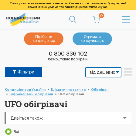
У зв’язку з високою сезонною завантаженістю та обмеженою кількістю монтажних бригад на даний
момент ми виконуємо монтаж лише кондиціонерів, придбаних у нас.
0
Підібрати
Отримати
кондиціонер
консультацію
0 800 336 102
безкоштовно по Україні
Фільтри
Кондиціонери України
Кліматична техніка
Обігрівачі
Інфрачервоні обігрівачі
UFO обігрівачі
UFO обігрівачі
Дивіться також
Всі