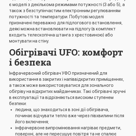
є моделі з декількома режимами потужності (3 або 5), а
також з безступінчастим електронним регулюванням
потужності та температури. Побутові моделі
призначені переважно для підлогового встановлення,
деякі можна встановлювати на підлогу (в комплект
входить телескопічна штанга з хрестовиною) або
монтувати на стіну.
Обігрівачі UFO: комфорт
і безпека
Інфрачервоний обігрівач УФО призначений для
використання в закритих і напіввідкритих приміщеннях,
а також може використовуватися для зонального
обігріву на відкритих майданчиках. Такі обігрівачі зручні
в експлуатації та відрізняються високим ступенем
безпеки:
людина, що знаходиться в зоні дії обігрівача,
починає відчувати тепло вже через півхвилини після
його включення;
інфрачервоне випромінювання нагріває предмети,
поверхні, але не пересушує повітря та не спалює