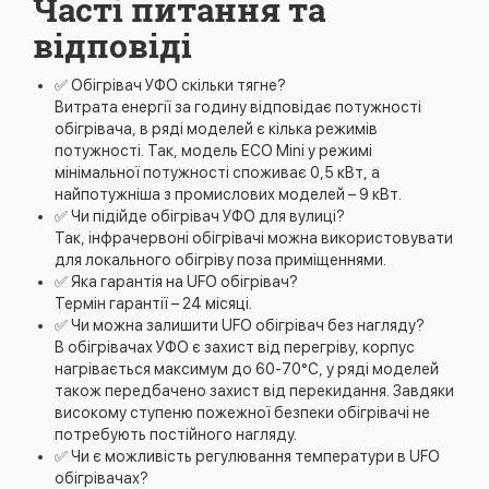
Часті питання та
відповіді
✅ Обігрівач УФО скільки тягне?
Витрата енергії за годину відповідає потужності
обігрівача, в ряді моделей є кілька режимів
потужності. Так, модель ECO Mini у режимі
мінімальної потужності споживає 0,5 кВт, а
найпотужніша з промислових моделей – 9 кВт.
✅ Чи підійде обігрівач УФО для вулиці?
Так, інфрачервоні обігрівачі можна використовувати
для локального обігріву поза приміщеннями.
✅ Яка гарантія на UFO обігрівач?
Термін гарантії – 24 місяці.
✅ Чи можна залишити UFO обігрівач без нагляду?
В обігрівачах УФО є захист від перегріву, корпус
нагрівається максимум до 60-70°С, у ряді моделей
також передбачено захист від перекидання. Завдяки
високому ступеню пожежної безпеки обігрівачі не
потребують постійного нагляду.
✅ Чи є можливість регулювання температури в UFO
обігрівачах?