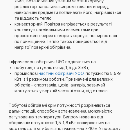
хвилі, встановлений у задній частині корпусу
рефлектор направляє випромінювання вперед,
навколишні предмети поглинають його, нагріваються
та віддають тепло;
конвекторний. Повітря нагрівається в результаті
контакту з нагрівальними елементами при
проходженні через отвори в корпусі, поширюється
по приміщенню. Тепло також поширюється від
нагрітої поверхні обігрівача.
Інфрачервоні обігрівачі UFO поділяються на:
побутові, потужністю від 1,5 до 3 кВт;
промислові
настінні обігрівачі УФО
, потужністю 5,5-9
кВт, з 1 режимом роботи. Призначені для великих
об'єктів – спортзалів, цехів, ангарів, зазвичай
монтуються у верхній частині стіни, під стелею.
Побутові обігрівачі крім потужності розрізняються
дальністю дії, способом встановлення, можливістю
регулювання температури. Випромінювання від
обігрівачів потужністю 1,5-1,8 кВт поширюється на
відстань до 5 м, у більш потужних – на 7-10 м. У продажу