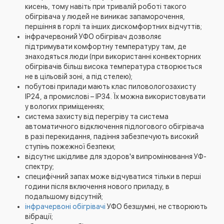
кисень, тому навіть при тривалій роботі такого
обігрівача у людей не виникає запаморочення,
першіння в горлі та інших дискомфортних відчуттів;
інфрачервоний УФО обігрівач дозволяє
підтримувати комфортну температуру там, де
знаходяться люди (при використанні конвекторних
обігрівачів більш висока температура створюється
не в цільовій зоні, а під стелею);
побутові прилади мають клас пиловологозахисту
IP24, а промислові – IP34. Їх можна використовувати
у вологих приміщеннях;
система захисту від перегріву та система
автоматичного відключення підлогового обігрівача
в разі перекидання, падіння забезпечують високий
ступінь пожежної безпеки;
відсутнє шкідливе для здоров'я випромінювання УФ-
спектру;
специфічний запах може відчуватися тільки в перші
години після включення нового приладу, в
подальшому відсутній;
інфрачервоні обігрівачі
УФО безшумні, не створюють
вібрації;