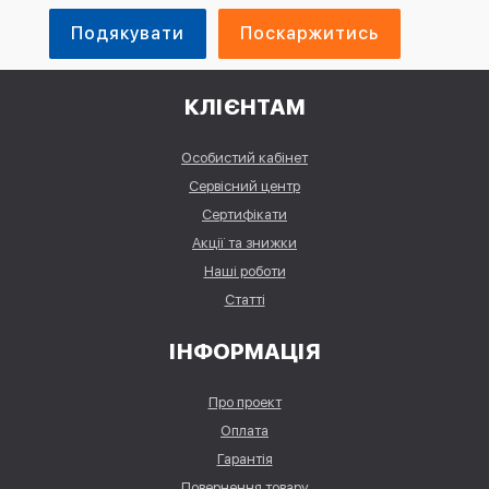
Ваш номер
Подякувати
Поскаржитись
Ваш номер
телефону
*
телефону
*
КЛІЄНТАМ
Ваш email
*
Ваш email
*
Особистий кабінет
Сервісний центр
Ваше
Ваше
Сертифікати
повідомлення
*
повідомлення
*
Акції та знижки
Наші роботи
Статті
ІНФОРМАЦІЯ
Про проект
Оплата
Гарантія
Повернення товару