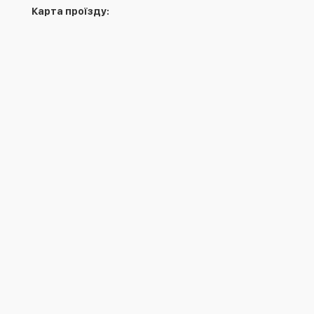
Карта проїзду:
Ваше імʼя
*
Ваше імʼя
*