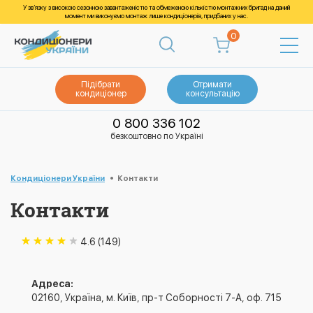
У зв’язку з високою сезонною завантаженістю та обмеженою кількістю монтажних бригад на даний
момент ми виконуємо монтаж лише кондиціонерів, придбаних у нас.
0
Підібрати
Отримати
кондиціонер
консультацію
0 800 336 102
безкоштовно по Україні
Кондиціонери України
Контакти
Контакти
4.6 (149)
Адреса:
02160, Україна, м. Київ, пр-т Соборності 7-А, оф. 715