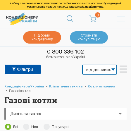
У зв’язку з високою сезонною завантаженістю та обмеженою кількістю монтажних бригад на даний
момент ми виконуємо монтаж лише кондиціонерів, придбаних у нас.
0
Підібрати
Отримати
кондиціонер
консультацію
0 800 336 102
безкоштовно по Україні
Фільтри
Кондиціонери України
Кліматична техніка
Котли опалення
Газові котли
Газові котли
Дивіться також
Всі
Нові
Популярні