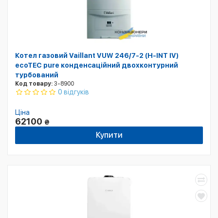
Котел газовий Vaillant VUW 246/7-2 (H-INT IV)
ecoTEC pure конденсаційний двохконтурний
турбований
Код товару:
3-8900
0 відгуків
Ціна
62100
₴
Купити