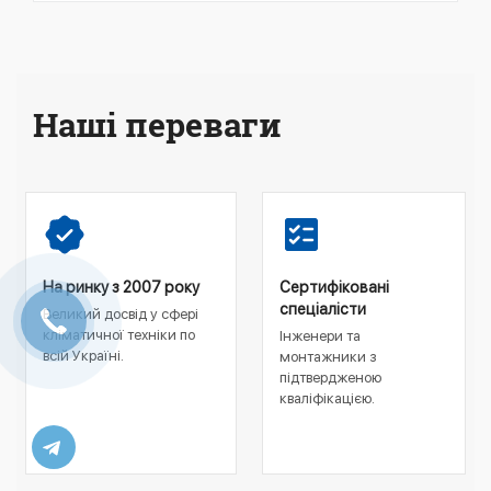
Наші переваги
На ринку з 2007 року
Сертифіковані
спеціалісти
Великий досвід у сфері
кліматичної техніки по
Інженери та
всій Україні.
монтажники з
підтвердженою
кваліфікацією.