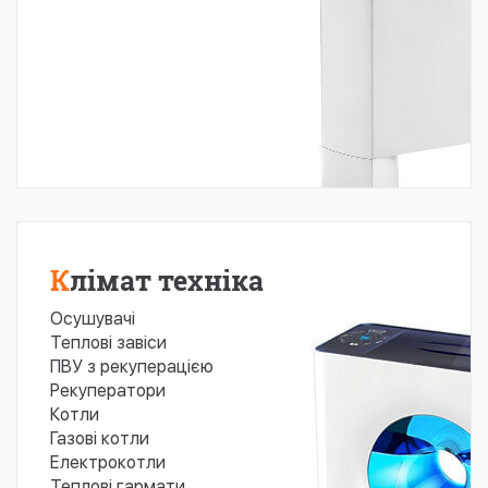
Клімат техніка
Осушувачі
Теплові завіси
ПВУ з рекуперацією
Рекуператори
Котли
Газові котли
Електрокотли
Теплові гармати