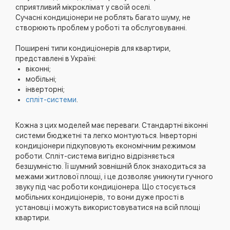
сприятливий мікроклімат у своїй оселі.
Сучасні кондиціонери не роблять багато шуму, не
створюють проблем у роботі та обслуговуванні.
Поширені типи кондиціонерів для квартири,
представлені в Україні:
віконні;
мобільні;
інверторні;
спліт-системи
.
Кожна з цих моделей має переваги. Стандартні віконні
системи бюджетні та легко монтуються. Інверторні
кондиціонери підкуповують економічним режимом
роботи. Спліт-система вигідно відрізняється
безшумністю. Її шумний зовнішній блок знаходиться за
межами житлової площі, і це дозволяє уникнути гучного
звуку під час роботи кондиціонера. Що стосується
мобільних кондиціонерів, то вони дуже прості в
установці і можуть використовуватися на всій площі
квартири.