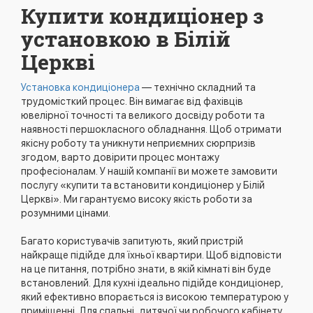
Купити кондиціонер з
установкою в Білій
Церкві
Установка кондиціонера
— технічно складний та
трудомісткий процес. Він вимагає від фахівців
ювелірної точності та великого досвіду роботи та
наявності першокласного обладнання. Щоб отримати
якісну роботу та уникнути неприємних сюрпризів
згодом, варто довірити процес монтажу
професіоналам. У нашій компанії ви можете замовити
послугу «купити та встановити кондиціонер у Білій
Церкві». Ми гарантуємо високу якість роботи за
розумними цінами.
Багато користувачів запитують, який пристрій
найкраще підійде для їхньої квартири. Щоб відповісти
на це питання, потрібно знати, в якій кімнаті він буде
встановлений. Для кухні ідеально підійде кондиціонер,
який ефективно впорається із високою температурою у
приміщенні. Для спальні, дитячої чи робочого кабінету