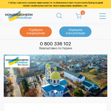
У зв’язку з високою сезонною завантаженістю та обмеженою кількістю монтажних бригад на даний
момент ми виконуємо монтаж лише кондиціонерів, придбаних у нас.
0
Підібрати
Отримати
кондиціонер
консультацію
0 800 336 102
безкоштовно по Україні