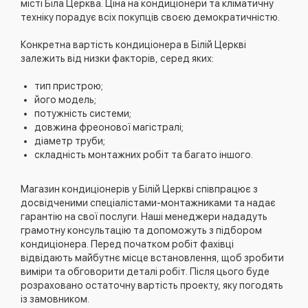
місті Біла Церква. Ціна на кондиціонери та кліматичну
техніку порадує всіх покупців своєю демократичністю.
Конкретна вартість кондиціонера в Білій Церкві
залежить від низки факторів, серед яких:
тип пристрою;
його модель;
потужність системи;
довжина фреонової магістралі;
діаметр труби;
складність монтажних робіт та багато іншого.
Магазин кондиціонерів у Білій Церкві співпрацює з
досвідченими спеціалістами-монтажниками та надає
гарантію на свої послуги. Наші менеджери нададуть
грамотну консультацію та допоможуть з підбором
кондиціонера. Перед початком робіт фахівці
відвідають майбутнє місце встановлення, щоб зробити
виміри та обговорити деталі робіт. Після цього буде
розраховано остаточну вартість проекту, яку погодять
із замовником.