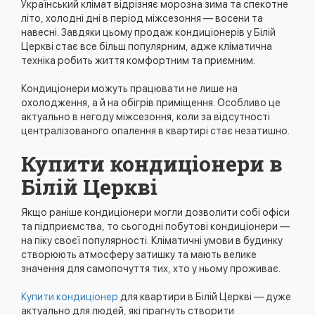
Український клімат відрізняє морозна зима та спекотне
літо, холодні дні в період міжсезоння — восени та
навесні. Завдяки цьому продаж кондиціонерів у Білій
Церкві стає все більш популярним, адже кліматична
техніка робить життя комфортним та приємним.
Кондиціонери можуть працювати не лише на
охолодження, а й на обігрів приміщення. Особливо це
актуально в негоду міжсезоння, коли за відсутності
централізованого опалення в квартирі стає незатишно.
Купити кондиціонери в
Білій Церкві
Якщо раніше кондиціонери могли дозволити собі офіси
та підприємства, то сьогодні побутові кондиціонери —
на піку своєї популярності. Кліматичні умови в будинку
створюють атмосферу затишку та мають велике
значення для самопочуття тих, хто у ньому проживає.
Купити кондиціонер
для квартири в Білій Церкві — дуже
актуально для людей, які прагнуть створити