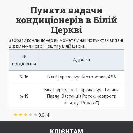
Пункти видачи
кондиціонерів в Білій
Церкві
Забрати кондиціонер ви можете у наших пунктах видачі.
Відділення Нової Пошти у Білій Церкві:
№
Адреса
відділення
№ 16
Біла Церква, вул. Матросова, 48А
Біла Церква, с. Шкарівка, вул. Тичини
№ 19
Павла, 9 (станція Роток, навпроти
заводу "Росава")
3.8 (4)
КЛІЄНТАМ