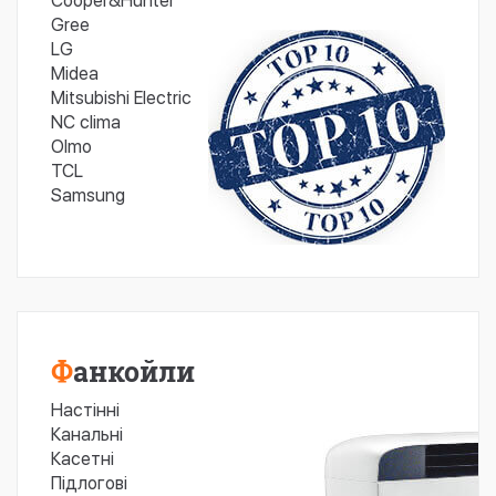
Cooper&Hunter
Gree
LG
Midea
Mitsubishi Electric
NC clima
Olmo
TCL
Samsung
Фанкойли
Настінні
Канальні
Касетні
Підлогові