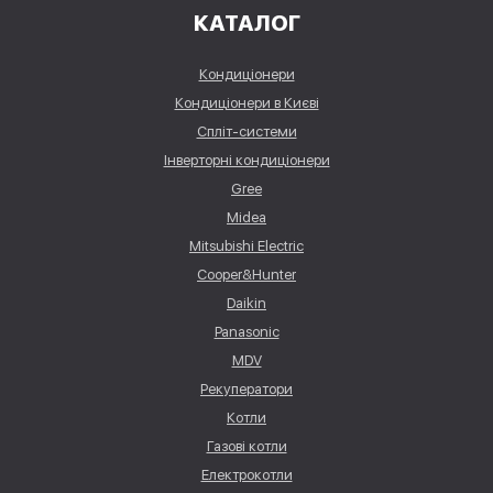
КАТАЛОГ
Кондиціонери
Кондиціонери в Києві
Спліт-системи
Інверторні кондиціонери
Gree
Midea
Mitsubishi Electric
Cooper&Hunter
Daikin
Panasonic
MDV
Рекуператори
Котли
Газові котли
Електрокотли