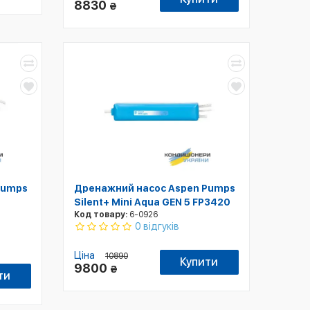
8830
₴
Pumps
Дренажний насос Aspen Pumps
Silent+ Mini Aqua GEN 5 FP3420
Код товару:
6-0926
0 відгуків
Ціна
10890
Купити
9800
₴
ти