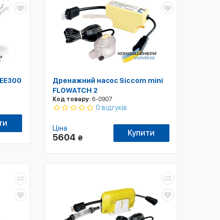
 EE300
Дренажний насос Siccom mini
FLOWATCH 2
Код товару:
6-0907
0 відгуків
ти
Ціна
Купити
5604
₴