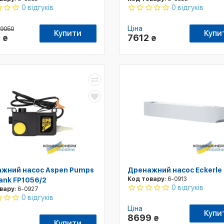
0 відгуків
0 відгуків
Ціна
9050
Купити
Купи
0
7612
₴
₴
жний насос Aspen Pumps
Дренажний насос Eckerle
Код товару:
6-0913
Tank FP1056/2
0 відгуків
вару:
6-0927
0 відгуків
Ціна
Купи
8699
₴
Купити