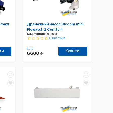
 maxi
Дренажний насос Siccom mini
Flowatch 2 Comfort
Код товару:
6-0918
0 відгуків
Ціна
ти
Купити
6600
₴