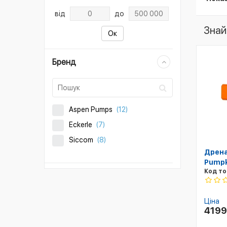
від
до
Знай
Ок
Бренд
Aspen Pumps
(12)
Eckerle
(7)
Siccom
(8)
Дрена
Pumpk
Код то
Ціна
419