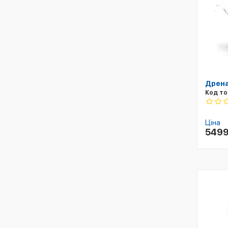
Дрена
Код то
Ціна
549