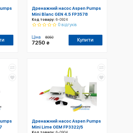
Pumps
Дренажний насос Aspen Pumps
Mini Blanc GEN 4.5 FP3578
Код товару:
6-0924
0 відгуків
Ціна
8050
ти
Купити
7250
₴
Pumps
Дренажний насос Aspen Pumps
7
Mini Lime ОЕМ FP3322/5
Код товару:
6-0904