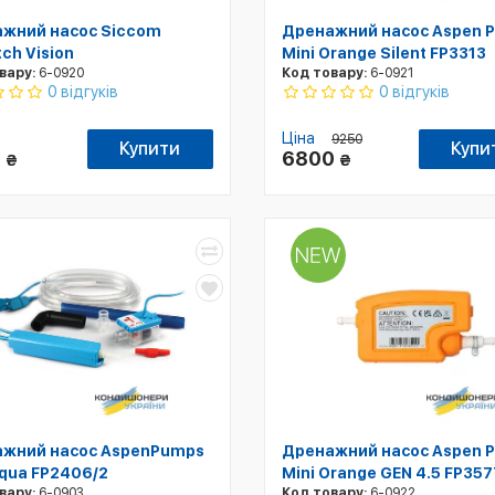
жний насос Siccom
Дренажний насос Aspen 
ch Vision
Mini Orange Silent FP3313
вару:
6-0920
Код товару:
6-0921
0 відгуків
0 відгуків
Ціна
9250
Купити
Купи
2
6800
₴
₴
жний насос AspenPumps
Дренажний насос Aspen 
Aqua FP2406/2
Mini Orange GEN 4.5 FP357
вару:
6-0903
Код товару:
6-0922