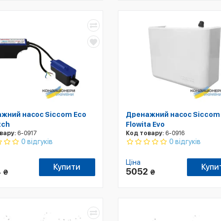
жний насос Siccom Eco
Дренажний насос Siccom
tch
Flowita Evo
вару:
6-0917
Код товару:
6-0916
0 відгуків
0 відгуків
Ціна
Купити
Купи
4
5052
₴
₴