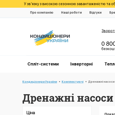
У зв’язку з високою сезонною завантаженістю та 
Про компанію
Наші роботи
Відгуки
Бр
Зворотн
0 80
безкошт
Спліт-системи
Інверторні
Тепл
Кондиціонери України
Комплектуючі
Дренажні насоси
Дренажні насоси
Ціна
Пока