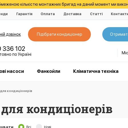
обмеженою кількістю монтажних бригад на даний момент ми викон
енди
Гарантія
Оплата
Доставка
Статті
Контакт
ій дзвінок
Підібрати кондиціонер
Отримат
0 336 102
Мі
овно по Україні
ові насоси
Фанкойли
Кліматична техніка
 для кондиціонерів
 для кондиціонерів
зувати
Всі
Нові