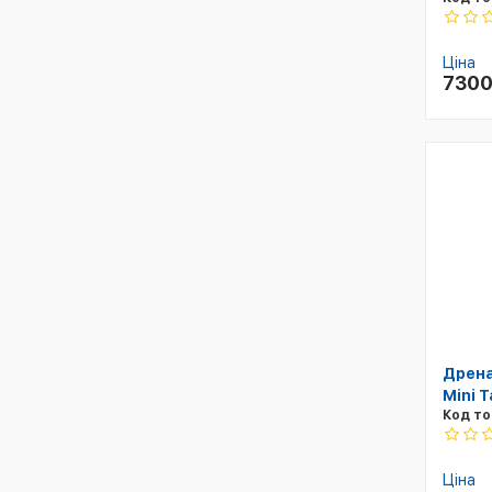
Ціна
730
Дрена
Mini 
Код то
Ціна