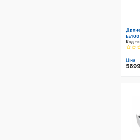
Дрена
EE100
Код то
Ціна
569