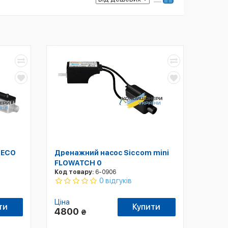
 ECO
Дренажний насос Siccom mini
FLOWATCH 0
Код товару:
6-0906
0 відгуків
Ціна
ти
Купити
4800
₴