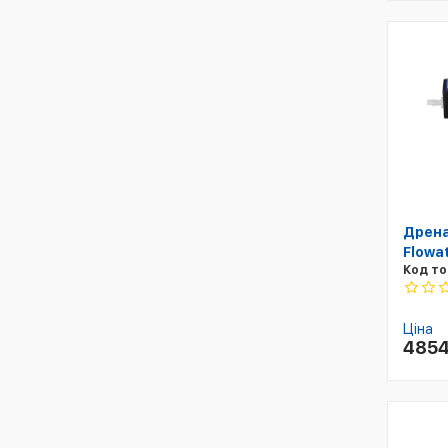
Дрена
Flowa
Код то
Ціна
485