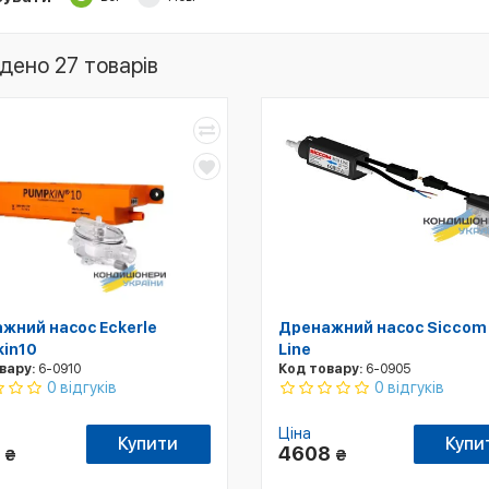
дено 27 товарів
жний насос Eckerle
Дренажний насос Siccom
in10
Line
вару:
6-0910
Код товару:
6-0905
0 відгуків
0 відгуків
Ціна
Купити
Купи
9
4608
₴
₴