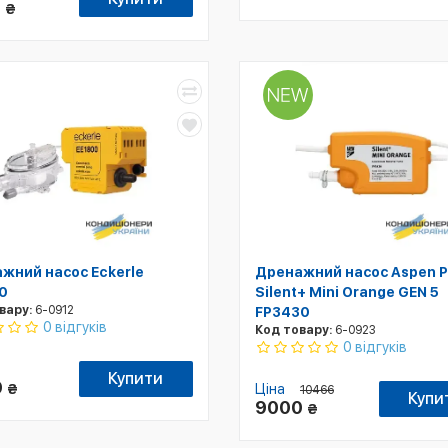
6
₴
жний насос Eckerle
Дренажний насос Aspen 
0
Silent+ Mini Orange GEN 5
вару:
6-0912
FP3430
0 відгуків
Код товару:
6-0923
0 відгуків
Купити
9
₴
Ціна
10466
Купи
9000
₴