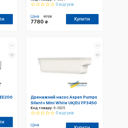
0 відгуків
Ціна
9726
ти
Купити
7780
₴
 EE200
Дренажний насос Aspen Pumps
Silent+ Mini White UK/EU FP3450
Код товару:
6-0925
0 відгуків
ти
Ціна
Купити