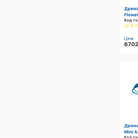
Дрена
Flowat
Код то
Ціна
670
Дрена
Mini 
Код то