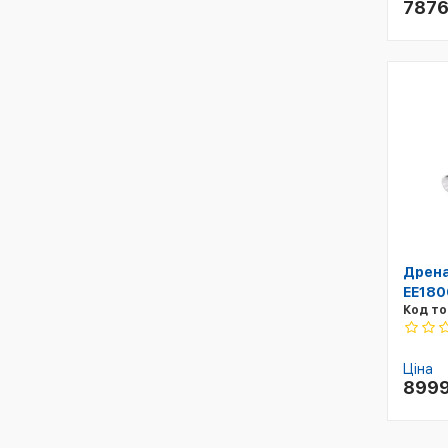
787
Дрена
EE180
Код то
Ціна
899