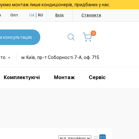
уємо монтаж лише кондиціонерів, придбаних у нас.
и
Опт
UA
RU
Вхід
Створити
0
и консультацію
сто
м. Київ, пр-т Соборності 7-А, оф. 715
Комплектуючі
Монтаж
Сервіс