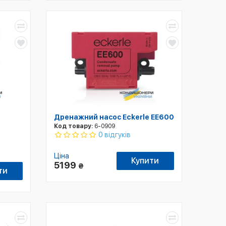
Дренажний насос Eckerle EE600
Код товару:
6-0909
0 відгуків
Ціна
Купити
5199
₴
ти