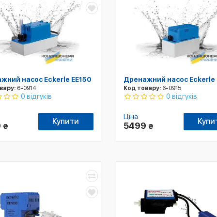
жний насос Eckerle EE150
Дренажний насос Eckerle
вару:
6-0914
Код товару:
6-0915
0 відгуків
0 відгуків
Ціна
Купити
Купи
9
5499
₴
₴