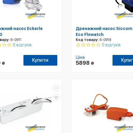
жний насос Eckerle
Дренажний насос Siccom
0
Eco Flowatch
вару:
6-0911
Код товару:
6-0919
0 відгуків
0 відгуків
Ціна
Купити
Купи
9
5898
₴
₴