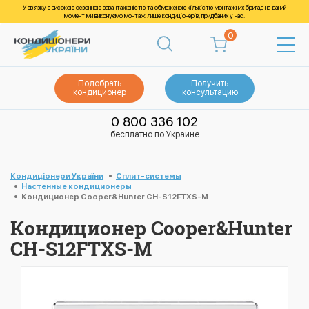
У зв’язку з високою сезонною завантаженістю та обмеженою кількістю монтажних бригад на даний
момент ми виконуємо монтаж лише кондиціонерів, придбаних у нас.
0
Подобрать
Получить
кондиционер
консультацию
0 800 336 102
бесплатно по Украине
Кондиціонери України
Cплит-системы
Настенные кондиционеры
Кондиционер Cooper&Hunter CH-S12FTXS-M
Кондиционер Cooper&Hunter
CH-S12FTXS-M