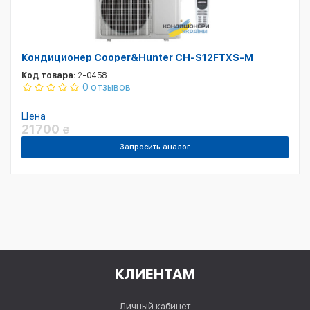
Кондиционер Cooper&Hunter CH-S12FTXS-M
Код товара:
2-0458
0 отзывов
Цена
21700
₴
Запросить аналог
КЛИЕНТАМ
Личный кабинет