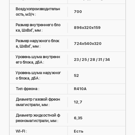
Воздухопроизводительн
700
ость, м3/ч :
Размер внутреннего бло
896х320х159
ка, ШxВxГ, мм :
Размер наружного блок
724x540x320
а, ШxВxГ, мм :
Уровень шума внутренн
23 / 25 / 28 / 31 / 34
его блока, дБА :
Уровень шума наружног
52
о блока, дБА :
Тип фреона :
R410А
Диаметр газовой фреон
12,7
омагистрали, мм :
Диаметр жидкостной ф
6,35
реономагистрали, мм :
WI-FI :
Есть