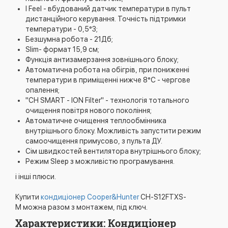
I Feel - вбудований датчик температури в пульт
дистанційного керування. Точність підтримки
температури - 0,5°З;
Безшумна робота - 21Дб;
Slim- формат 15,9 см;
Функція антизамерзання зовнішнього блоку;
Автоматична робота на обігрів, при пониженні
температури в приміщенні нижче 8°C - чергове
опалення;
"CH SMART - ION Filter" - технологія тотального
очищення повітря нового покоління;
Автоматичне очищення теплообмінника
внутрішнього блоку. Можливість запустити режим
самоочищення примусово, з пульта ДУ.
Сім швидкостей вентилятора внутрішнього блоку;
Режим Sleep з можливістю програмування.
і інші плюси.
Купити
кондиціонер Cooper&Hunter
CH-S12FTXS-
M можна разом з монтажем, під ключ.
Характеристики: Кондиціонер