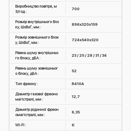
Виробництво повітря, м
700
3/год :
Розмір внутрішнього бло
896х320х159
ку, ШxВxГ, мм :
Розмір зовнішнього блок
724x540x320
у, ШxВxГ, мм :
Рівень шуму внутрішньо
23 / 25 / 28 / 31 / 34
го блоку, дБА :
Рівень шуму зовнішньог
52
о блоку, дБА :
Тип фреону :
R410А
Діаметр газової фреоно
12,7
магістралі, мм :
Діаметр рідинної фреон
6,35
омагістралі, мм :
WI-FI :
Є