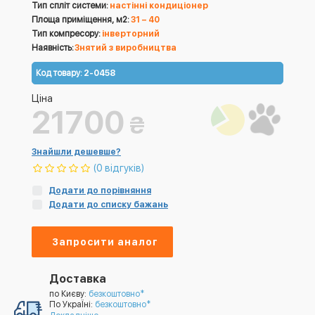
Тип спліт системи:
настінні кондиціонер
Площа приміщення, м2:
31 – 40
Тип компресору:
інверторний
Наявність:
Знятий з виробництва
Код товару:
2-0458
Ціна
21700
₴
Знайшли дешевше?
(0 відгуків)
Додати до порівняння
Додати до списку бажань
Запросити аналог
Доставка
по Києву:
безкоштовно*
По УкраЇні:
безкоштовно*