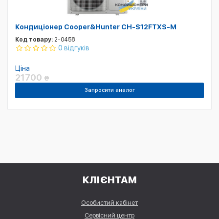
Кондиціонер Cooper&Hunter CH-S12FTXS-M
Код товару:
2-0458
0 відгуків
Ціна
21700
₴
Запросити аналог
КЛІЄНТАМ
Особистий кабінет
Сервісний центр