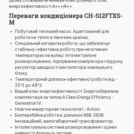
цьому споживаючи мінімум електроенергії. клас
енергоефективності А+++/А++
Переваги кондиціонера CH-S12FTXS-
M
Побутовий тепловий насос. Адаптований для
роботи на тепло в північних країнах;
Спеціальний алгоритм роботи, що забезпечує
стабільну і ефективну роботу при негативних
температурах на вулиці. Інтелектуальне
розморожування, підігрівання компресора і піддону,
регулятор швидкості вентилятора зовнішнього
блоку;
Температурний діапазон ефективної роботи від -
25°З до 48°З;
Вищий клас енергоефективності. Енергозбережна
комплектація за типом A Class Energy Efficiency -
Generation IV;
Новітня инверторная технологія I - Action;
Безперебійна робота в діапазоні 96В-260В.
Інноваційний, малогабаритний трансформатор;
Інтелектуальна система розморожування і оцінки
наявності фреону в системі;