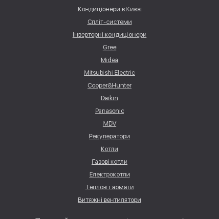
Кондиціонери в Києві
Спліт-системи
Інверторні кондиціонери
Gree
Midea
Mitsubishi Electric
Cooper&Hunter
Daikin
Panasonic
MDV
Рекуператори
Котли
Газові котли
Електрокотли
Теплові гармати
Витяжні вентилятори