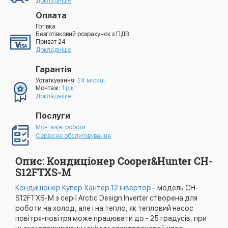
Докладніше
Оплата
Готівка
Безготівковий розрахунок з ПДВ
Приват 24
Докладніше
Гарантія
Устаткування:
24 місяці
Монтаж:
1 рік
Докладніше
Послуги
Монтажні роботи
Сервісне обслуговування
Опис: Кондиціонер Cooper&Hunter CH-
S12FTXS-M
Кондиціонер Купер Хантер 12 інвертор
- модель CH-
S12FTXS-M з серії Arctic Design Inverter створена для
роботи на холод, але і на тепло, як тепловий насос
повітря-повітря може працювати до - 25 градусів, при