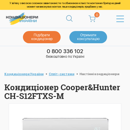
У зв’язку з високою сезонною завантаженістю та обмеженою кількістю монтажних бригад на даний
момент ми виконуємо монтаж лише кондиціонерів, придбаних у нас.
0
Підібрати
Отримати
кондиціонер
консультацію
0 800 336 102
безкоштовно по Україні
Кондиціонери України
Спліт-системи
Настінні кондиціонери
Кондиціонер Cooper&Hunter
CH-S12FTXS-M