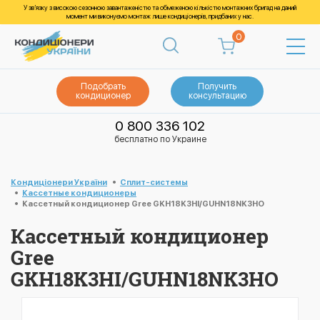
У зв’язку з високою сезонною завантаженістю та обмеженою кількістю монтажних бригад на даний
момент ми виконуємо монтаж лише кондиціонерів, придбаних у нас.
0
Подобрать
Получить
кондиционер
консультацию
0 800 336 102
бесплатно по Украине
Кондиціонери України
Cплит-системы
Кассетные кондиционеры
Кассетный кондиционер Gree GKH18K3HI/GUHN18NK3HO
Кассетный кондиционер
Gree
GKH18K3HI/GUHN18NK3HO