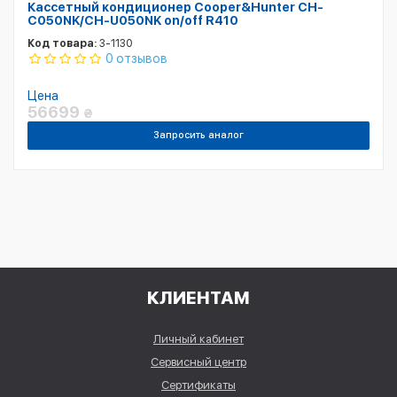
Кассетный кондиционер Cooper&Hunter CH-
C050NK/CH-U050NK on/off R410
Код товара:
3-1130
0 отзывов
Цена
56699
₴
Запросить аналог
КЛИЕНТАМ
Личный кабинет
Сервисный центр
Сертификаты