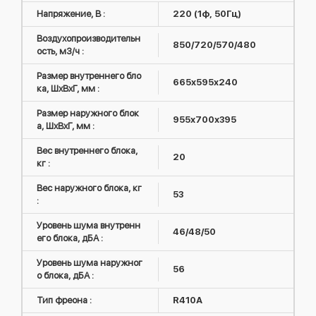
Напряжение, В :
220 (1ф, 50Гц)
Воздухопроизводительн
850/720/570/480
ость, м3/ч :
Размер внутреннего бло
665x595x240
ка, ШxВxГ, мм :
Размер наружного блок
955х700х395
а, ШxВxГ, мм :
Вес внутреннего блока,
20
кг :
Вес наружного блока, кг
53
:
Уровень шума внутренн
46/48/50
его блока, дБА :
Уровень шума наружног
56
о блока, дБА :
Тип фреона :
R410А