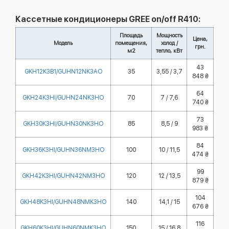
Кассетные кондиционеры GREE on/off R410:
Площадь
Мощность
Цена,
Модель
помещения,
холод /
грн.
м2
тепло, кВт
43
GKH12K3B1/GUHN12NK3AO
35
3,55 / 3,7
848 ₴
64
GKH24K3HI/GUHN24NK3HO
70
7 / 7,6
740 ₴
73
GKH30K3HI/GUHN30NK3HO
85
8,5 / 9
983 ₴
84
GKH36K3HI/GUHN36NM3HO
100
10 / 11,5
474 ₴
99
GKH42K3HI/GUHN42NM3HO
120
12 / 13,5
879 ₴
104
GKH48K3HI/GUHN48NMK3HO
140
14,1 / 15
676 ₴
116
GKH60K3HI/GUHN60NMK3HO
150
15 / 16,8