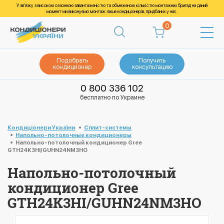
У зв’язку з високою сезонною завантаженістю та обмеженою кількістю монтажних бригад на даний
момент ми виконуємо монтаж лише кондиціонерів, придбаних у нас.
0
Подобрать
Получить
кондиционер
консультацию
0 800 336 102
бесплатно по Украине
Кондиціонери України
Cплит-системы
Напольно-потолочные кондиционеры
Напольно-потолочный кондиционер Gree
GTH24K3HI/GUHN24NM3HO
Напольно-потолочный
кондиционер Gree
GTH24K3HI/GUHN24NM3HO