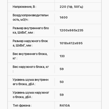
Напряжение, В :
220 (1ф, 50Гц)
Воздухопроизводительн
1400
ость, м3/ч :
Размер внутреннего бло
1200x665x235
ка, ШxВxГ, мм :
Размер наружного блок
1018х412х695
а, ШxВxГ, мм :
Вес внутреннего блока,
133
кг :
Вес наружного блока, кг
59
:
Уровень шума внутренн
50
его блока, дБА :
Уровень шума наружног
59
о блока, дБА :
Тип фреона :
R410А