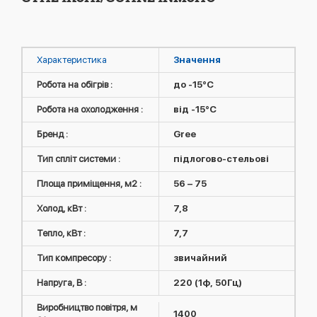
Характеристика
Значення
Робота на обігрів :
до -15°C
Робота на охолодження :
від -15°C
Бренд :
Gree
Тип спліт системи :
підлогово-стельові
Площа приміщення, м2 :
56 – 75
Холод, кВт :
7,8
Тепло, кВт :
7,7
Тип компресору :
звичайний
Напруга, В :
220 (1ф, 50Гц)
Виробництво повітря, м
1400