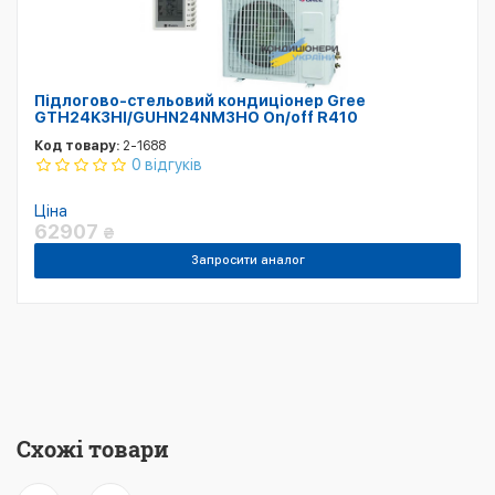
Підлогово-стельовий кондиціонер Gree
GTH24K3HI/GUHN24NM3HO On/off R410
Код товару:
2-1688
0 відгуків
Ціна
62907
₴
Запросити аналог
Схожі товари