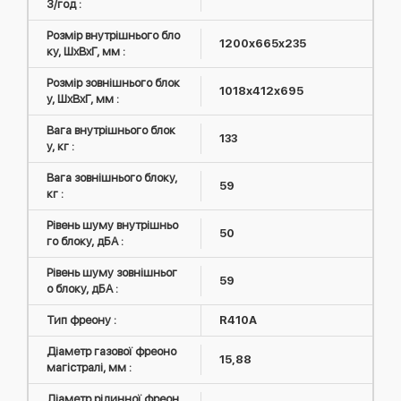
3/год :
Розмір внутрішнього бло
1200x665x235
ку, ШxВxГ, мм :
Розмір зовнішнього блок
1018х412х695
у, ШxВxГ, мм :
Вага внутрішнього блок
133
у, кг :
Вага зовнішнього блоку,
59
кг :
Рівень шуму внутрішньо
50
го блоку, дБА :
Рівень шуму зовнішньог
59
о блоку, дБА :
Тип фреону :
R410А
Діаметр газової фреоно
15,88
магістралі, мм :
Діаметр рідинної фреон