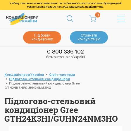
У зв’язку з високою сезонною завантаженістю та обмеженою кількістю монтажних бригад на даний
момент ми виконуємо монтаж лише кондиціонерів, придбаних у нас.
0
Підібрати
Отримати
кондиціонер
консультацію
0 800 336 102
безкоштовно по Україні
Кондиціонери України
Спліт-системи
Підлогово-стельові кондиціонери
Підлогово-стельовий кондиціонер Gree
GTH24K3HI/GUHN24NM3HO
Підлогово-стельовий
кондиціонер Gree
GTH24K3HI/GUHN24NM3HO