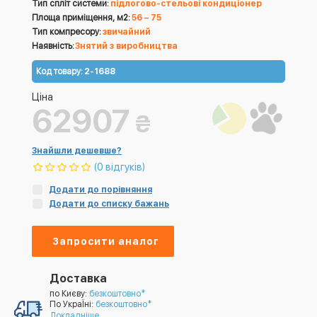
Тип спліт системи:
підлогово-стельові кондиціонер
Площа приміщення, м2:
56 – 75
Тип компресору:
звичайний
Наявність:
Знятий з виробництва
Код товару:
2-1688
Ціна
62907
₴
Знайшли дешевше?
(0 відгуків)
Додати до порівняння
Додати до списку бажань
Запросити аналог
Доставка
по Києву:
безкоштовно*
По УкраЇні:
безкоштовно*
Докладніше