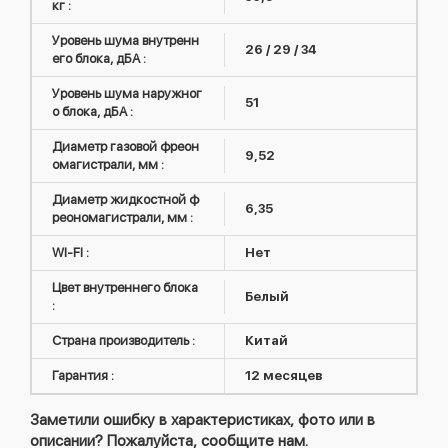
кг :
Уровень шума внутренн
26 / 29 / 34
его блока, дБА :
Уровень шума наружног
51
о блока, дБА :
Диаметр газовой фреон
9,52
омагистрали, мм :
Диаметр жидкостной ф
6,35
реономагистрали, мм :
WI-FI :
Нет
Цвет внутреннего блока
Белый
:
Страна производитель :
Китай
Гарантия :
12 месяцев
Заметили ошибку в характеристиках, фото или в
описании? Пожалуйста, сообщите нам.