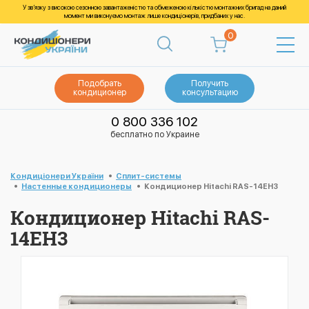
У зв’язку з високою сезонною завантаженістю та обмеженою кількістю монтажних бригад на даний
момент ми виконуємо монтаж лише кондиціонерів, придбаних у нас.
0
Подобрать
Получить
кондиционер
консультацию
0 800 336 102
бесплатно по Украине
Кондиціонери України
Cплит-системы
Настенные кондиционеры
Кондиционер Hitachi RAS-14EH3
Кондиционер Hitachi RAS-
14EH3