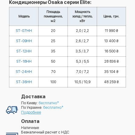
Кондиционеры Osaka серии Elite:
Площадь
Мощность
Модель
помещения,
холод / тепло,
Цена, грн.
м2
кВт
ST-07HH
20
2,0 / 2,2
11 990 ₴
ST-09HH
25
2,6 / 2,7
13 400 ₴
ST-12HH
35
3,5 / 3,7
16 500 ₴
ST-18HH
50
5,3 / 5,5
28 836 ₴
ST-24HH
70
7,0 / 7,2
35 104 ₴
ST-36HH
100
10,5 / 10,9
48 259 ₴
Доставка
По Киеву:
бесплатно*
По Украине:
бесплатно*
Подробнее
Оплата
Наличные
Безналичный расчет с НДС