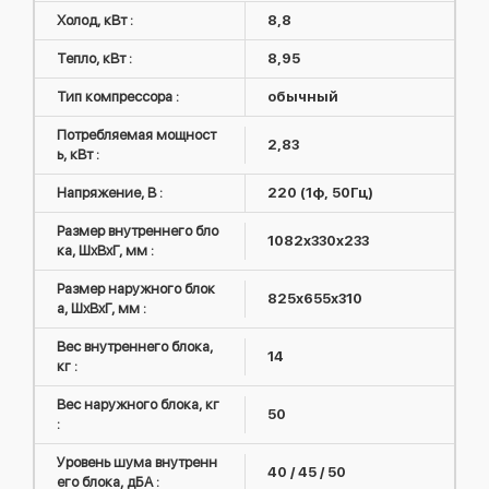
Холод, кВт :
8,8
Тепло, кВт :
8,95
Тип компрессора :
обычный
Потребляемая мощност
2,83
ь, кВт :
Напряжение, В :
220 (1ф, 50Гц)
Размер внутреннего бло
1082x330x233
ка, ШxВxГ, мм :
Размер наружного блок
825х655х310
а, ШxВxГ, мм :
Вес внутреннего блока,
14
кг :
Вес наружного блока, кг
50
:
Уровень шума внутренн
40 / 45 / 50
его блока, дБА :