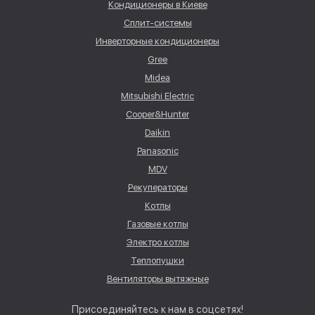
Кондиционеры в Киеве
Сплит-системы
Инверторные кондиционеры
Gree
Midea
Mitsubishi Electric
Cooper&Hunter
Daikin
Panasonic
MDV
Рекуператоры
Котлы
Газовые котлы
Электро котлы
Теплопушки
Вентиляторы вытяжные
Присоединяйтесь к нам в соцсетях!