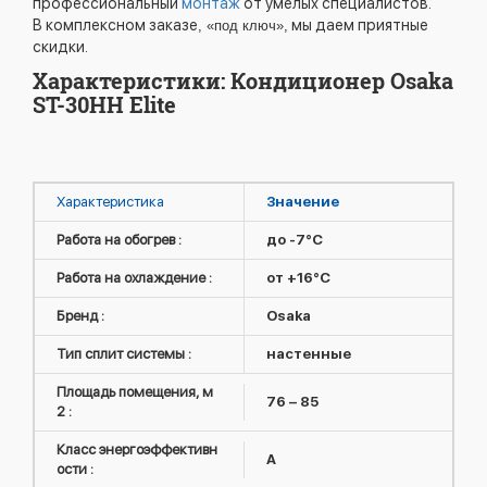
профессиональный
монтаж
от умелых специалистов.
В комплексном заказе
мы даем приятные
, «под ключ»,
скидки.
Характеристики: Кондиционер Osaka
ST-30HH Elite
Характеристика
Значение
Работа на обогрев :
до -7°C
Работа на охлаждение :
от +16°C
Бренд :
Osaka
Тип сплит системы :
настенные
Площадь помещения, м
76 – 85
2 :
Класс энергоэффективн
A
ости :