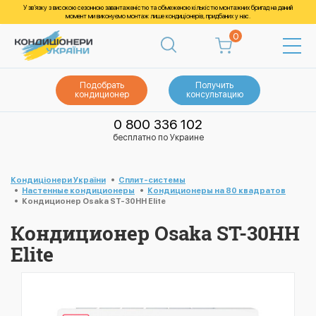
У зв’язку з високою сезонною завантаженістю та обмеженою кількістю монтажних бригад на даний
момент ми виконуємо монтаж лише кондиціонерів, придбаних у нас.
0
Подобрать
Получить
кондиционер
консультацию
0 800 336 102
бесплатно по Украине
Кондиціонери України
Cплит-системы
Настенные кондиционеры
Кондиционеры на 80 квадратов
Кондиционер Osaka ST-30HH Elite
Кондиционер Osaka ST-30HH
Elite