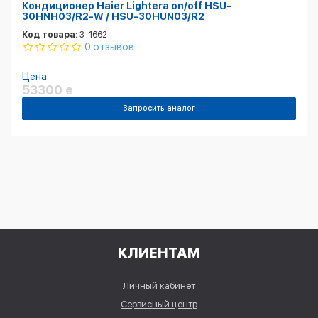
Кондиционер Haier Lightera on/off HSU-
30HNH03/R2-W / HSU-30HUN03/R2
Код товара:
3-1662
0 отзывов
Цена
53300
₴
Запросить аналог
КЛИЕНТАМ
Личный кабинет
Сервисный центр