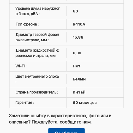
Уровень шума наружног
60
о блока, дБА :
Тип фреона :
R410А
Диаметр газовой фреон
15,88
омагистрали, мм :
Диаметр жидкостной ф
6,38
реономагистрали, мм :
WI-FI :
Нет
Цвет внутреннего блока
Белый
:
Страна производитель :
Китай
Гарантия :
60 месяцев
Заметили ошибку в характеристиках, фото или в
описании? Пожалуйста, сообщите нам.