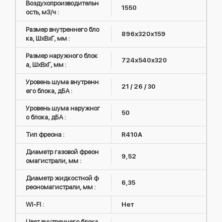
Воздухопроизводительн
1550
ость, м3/ч :
Размер внутреннего бло
896х320х159
ка, ШxВxГ, мм :
Размер наружного блок
724х540х320
а, ШxВxГ, мм :
Уровень шума внутренн
21 / 26 / 30
его блока, дБА :
Уровень шума наружног
50
о блока, дБА :
Тип фреона :
R410А
Диаметр газовой фреон
9,52
омагистрали, мм :
Диаметр жидкостной ф
6,35
реономагистрали, мм :
WI-FI :
Нет
Цвет внутреннего блока