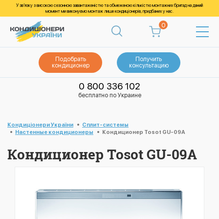
У зв’язку з високою сезонною завантаженістю та обмеженою кількістю монтажних бригад на даний
момент ми виконуємо монтаж лише кондиціонерів, придбаних у нас.
0
Подобрать
Получить
кондиционер
консультацию
0 800 336 102
бесплатно по Украине
Кондиціонери України
Cплит-системы
Настенные кондиционеры
Кондиционер Tosot GU-09A
Кондиционер Tosot GU-09A