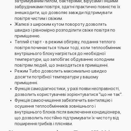
затримуваним пилом, бактеріями, вірусами і іншими
забрудниками повітря, здатні практично повністю їх
знешкодити, що дозволяє завжди підтримувати
повітря чистим і свіжим.
Жалюзі з широким кутом повороту дозволять
швидко і рівномірно розподілити свіже повітря по
приміщенню.
Теплий старт - в режимі обігріву, подання теплого
повітря починається тільки тоді, коли теплообмінник
внутрішнього блоку нагріється до необхідної
температури, що запобігає обдуванню холодним
повітрям людей, що знаходяться в приміщенні.
Режим Turbo дозволить максимально швидко
досягти потрібної температури у вашому
приміщенні.
Функція самодіагностики, у разі появи несправності,
дозволить користувачеві зорієнтуватися "що не так".
Функція самоочищення забезпечить вентиляцію і
осушення теплообмінників зовнішнього і
внутрішнього блоків після виключення кондиціонера,
що дозволить постійно підтримувати їх чистоту від
поширення грибків і плісняви.