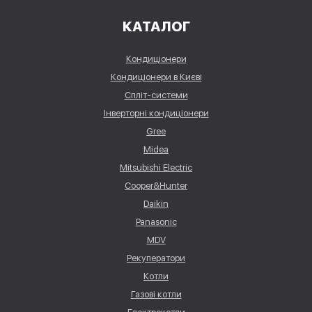
КАТАЛОГ
Кондиціонери
Кондиціонери в Києві
Спліт-системи
Інверторні кондиціонери
Gree
Midea
Mitsubishi Electric
Cooper&Hunter
Daikin
Panasonic
MDV
Рекуператори
Котли
Газові котли