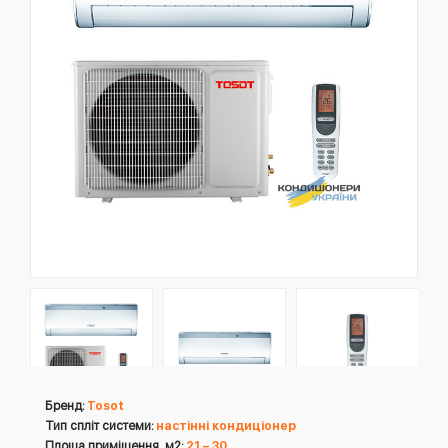
Бренд:
Tosot
Тип спліт системи:
настінні кондиціонер
Площа приміщення, м2:
21 – 30