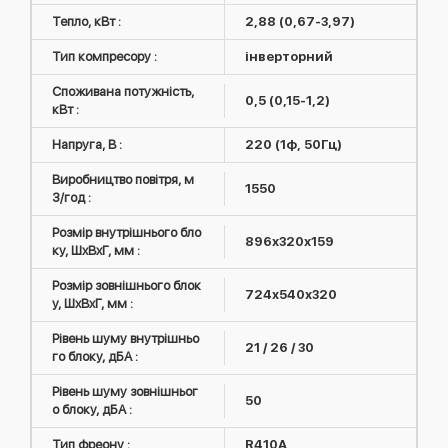
Тепло, кВт :
2,88 (0,67-3,97)
Тип компресору :
інверторний
Споживана потужність,
0,5 (0,15-1,2)
кВт :
Напруга, В :
220 (1ф, 50Гц)
Виробництво повітря, м
1550
3/год :
Розмір внутрішнього бло
896х320х159
ку, ШxВxГ, мм :
Розмір зовнішнього блок
724х540х320
у, ШxВxГ, мм :
Рівень шуму внутрішньо
21 / 26 / 30
го блоку, дБА :
Рівень шуму зовнішньог
50
о блоку, дБА :
Тип фреону :
R410А