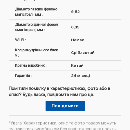
Діаметр газової фреоно
9,52
магістралі, мм :
Діаметр рідинної фреон
6,35
омагістралі, мм :
WI-FI :
Немає
Колір внутрішнього блок
Сріблястий
у :
Країна виробник :
Китай
Гарантія :
24 місяці
Помітили помилку в характеристиках, фото або в
описі? Будь ласка, повідомте нам про це.
Повідомити
*Увага! Характеристики, опис та фото товару можуть
змінюватися виробником без повідомлення та носять