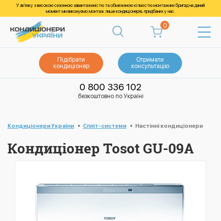
У зв’язку з високою сезонною завантаженістю та обмеженою кількістю монтажних бригад на даний
момент ми виконуємо монтаж лише кондиціонерів, придбаних у нас.
0
Підібрати
Отримати
кондиціонер
консультацію
0 800 336 102
безкоштовно по Україні
Кондиціонери України
Спліт-системи
Настінні кондиціонери
Кондиціонер Tosot GU-09A