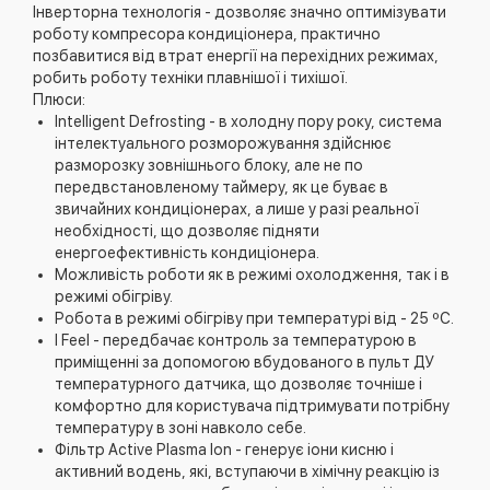
Інверторна технологія - дозволяє значно оптимізувати
роботу компресора кондиціонера, практично
позбавитися від втрат енергії на перехідних режимах,
робить роботу техніки плавнішої і тихішої.
Плюси:
Intelligent Defrosting - в холодну пору року, система
інтелектуального розморожування здійснює
разморозку зовнішнього блоку, але не по
передвстановленому таймеру, як це буває в
звичайних кондиціонерах, а лише у разі реальної
необхідності, що дозволяє підняти
енергоефективність кондиціонера.
Можливість роботи як в режимі охолодження, так і в
режимі обігріву.
Робота в режимі обігріву при температурі від - 25 ºС.
I Feel - передбачає контроль за температурою в
приміщенні за допомогою вбудованого в пульт ДУ
температурного датчика, що дозволяє точніше і
комфортно для користувача підтримувати потрібну
температуру в зоні навколо себе.
Фільтр Active Plasma Ion - генерує іони кисню і
активний водень, які, вступаючи в хімічну реакцію із