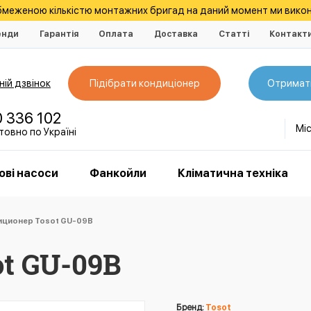
обмеженою кількістю монтажних бригад на даний момент ми викон
енди
Гарантія
Оплата
Доставка
Статті
Контакт
ій дзвінок
Підібрати кондиціонер
Отримат
0 336 102
Мі
овно по Україні
ові насоси
Фанкойли
Кліматична техніка
ционер Tosot GU-09B
t GU-09B
Бренд:
Tosot