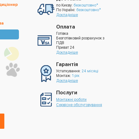
ндиціонер
по Києву:
безкоштовно*
По УкраЇні:
безкоштовно*
Докладніше
ва
Оплата
Готівка
Безготівковий розрахунок з
ПДВ
Приват 24
Докладніше
Гарантія
Устаткування:
24 місяці
Монтаж:
1 рік
Докладніше
Послуги
Монтажні роботи
Сервісне обслуговування