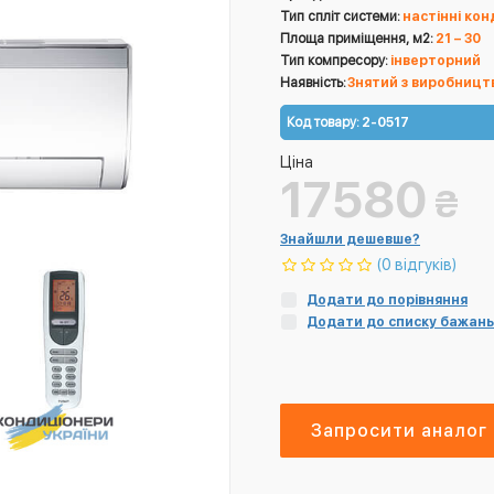
Тип спліт системи:
настінні ко
Площа приміщення, м2:
21 – 30
Тип компресору:
інверторний
Наявність:
Знятий з виробницт
Код товару:
2-0517
Ціна
17580
₴
Знайшли дешевше?
(0 відгуків)
Додати до порівняння
Додати до списку бажань
Запросити аналог