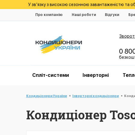
У зв’язку з високою сезонною завантаженістю та 
Про компанію
Наші роботи
Відгуки
Бр
Зворотн
0 80
безкошт
Спліт-системи
Інверторні
Тепл
Кондиціонери України
Інверторні кондиціонери
Конди
Кондиціонер Toso