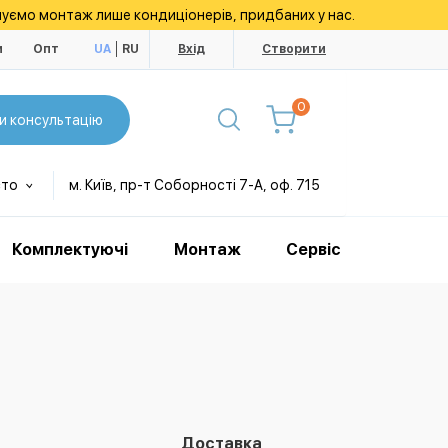
уємо монтаж лише кондиціонерів, придбаних у нас.
и
Опт
UA
RU
Вхід
Створити
0
и консультацію
сто
м. Київ, пр-т Соборності 7-А, оф. 715
Комплектуючі
Монтаж
Сервіс
Доставка