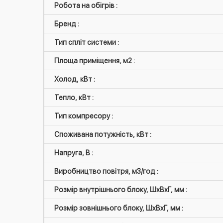
Робота на обігрів :
Бренд :
Тип спліт системи :
Площа приміщення, м2 :
Холод, кВт :
Тепло, кВт :
Тип компресору :
Споживана потужність, кВт :
Напруга, В :
Виробництво повітря, м3/год :
Розмір внутрішнього блоку, ШxВxГ, мм :
Розмір зовнішнього блоку, ШxВxГ, мм :