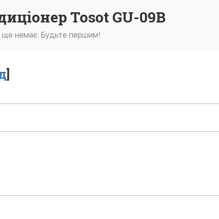
диціонер Tosot GU-09B
в ще немає. Будьте першим!
д
]