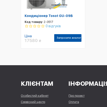
Кондиціонер Tosot GU-09B
Код товару:
2-0517
0 відгуків
Ціна
Запросити аналог
17580
₴
КЛІЄНТАМ
ІНФОРМАЦІ
Особистий кабінет
Про проект
Сервісний центр
Оплата