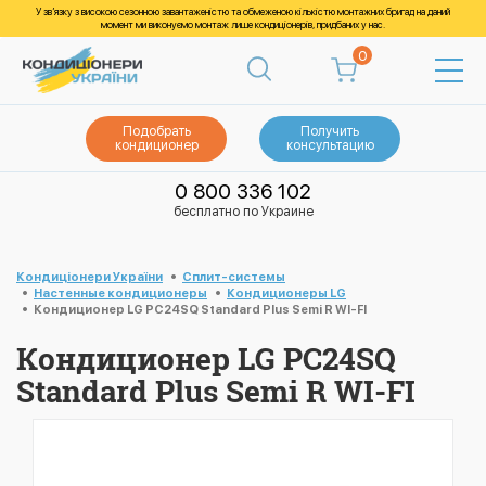
У зв’язку з високою сезонною завантаженістю та обмеженою кількістю монтажних бригад на даний
момент ми виконуємо монтаж лише кондиціонерів, придбаних у нас.
0
Подобрать
Получить
кондиционер
консультацию
0 800 336 102
бесплатно по Украине
Кондиціонери України
Cплит-системы
Настенные кондиционеры
Кондиционеры LG
Кондиционер LG PC24SQ Standard Plus Semi R WI-FI
Кондиционер LG PC24SQ
Standard Plus Semi R WI-FI