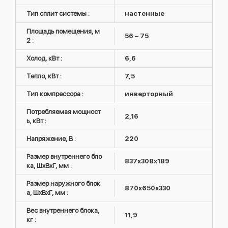
Тип сплит системы :
настенные
Площадь помещения, м
56 – 75
2 :
Холод, кВт :
6,6
Тепло, кВт :
7,5
Тип компрессора :
инверторный
Потребляемая мощност
2,16
ь, кВт :
Напряжение, В :
220
Размер внутреннего бло
837х308х189
ка, ШxВxГ, мм :
Размер наружного блок
870х650х330
а, ШxВxГ, мм :
Вес внутреннего блока,
11,9
кг :