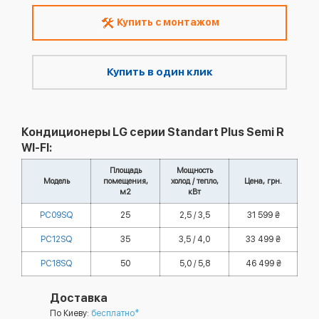
Купить с монтажом
Купить в один клик
Кондиционеры LG серии Standart Plus Semi R
WI-FI:
Площадь
Мощность
Модель
помещения,
холод / тепло,
Цена, грн.
м2
кВт
PC09SQ
25
2,5 / 3,5
31 599 ₴
PC12SQ
35
3,5 / 4,0
33 499 ₴
PC18SQ
50
5,0 / 5,8
46 499 ₴
Доставка
По Киеву:
бесплатно*