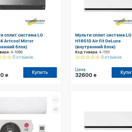
и сплит система LG
Мульти сплит система LG
K Artcool Mirror
H18S1D Air Fit DeLuxe
ренний блок)
(внутренний блок)
вара:
4-1086
Код товара:
4-1101
0 отзывов
0 отзывов
Цена
Купить
Купи
00
32600
₴
₴