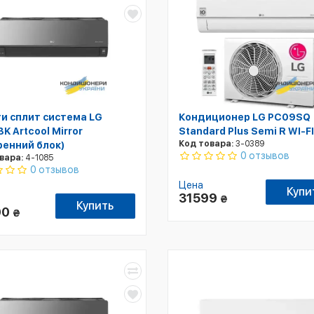
и сплит система LG
Кондиционер LG PC09SQ
K Artcool Mirror
Standard Plus Semi R WI-FI
Код товара:
3-0389
ренний блок)
0 отзывов
вара:
4-1085
0 отзывов
Цена
Купи
31599
₴
Купить
00
₴