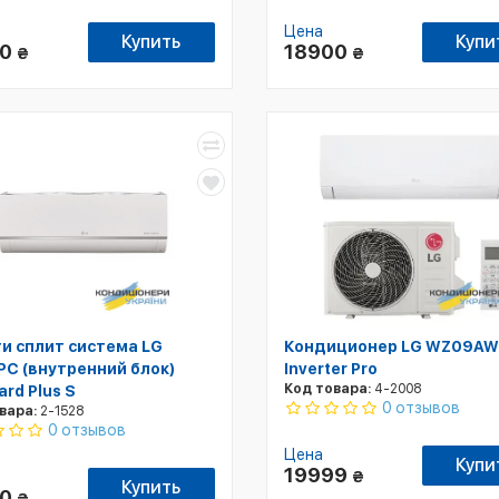
Цена
Купить
Купи
00
18900
₴
₴
и сплит система LG
Кондиционер LG WZ09A
C (внутренний блок)
Inverter Pro
Код товара:
4-2008
ard Plus S
0 отзывов
вара:
2-1528
0 отзывов
Цена
Купи
19999
₴
Купить
00