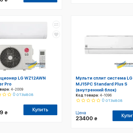
₴
иционер LG WZ12AWN
Мульти сплит система LG
er Pro
MJ15PC Standard Plus S
вара:
4-2009
(внутренний блок)
0 отзывов
Код товара:
4-1096
0 отзывов
Купить
99
₴
Цена
Купи
23400
₴