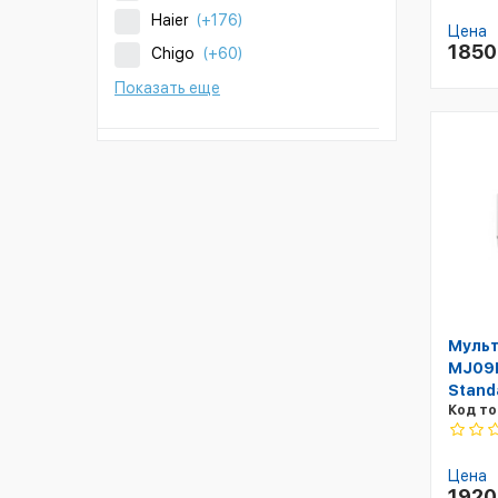
Haier
(+176)
Цена
185
Chigo
(+60)
Показать еще
Мульт
MJ09P
Stand
Код то
Цена
192