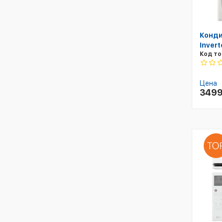
Конд
Invert
Код то
Цена
349