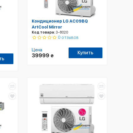
Кондиционер LG AC09BQ
ArtCool Mirror
Код товара:
3-8020
0 отзывов
Цена
Купить
39999
₴
ть