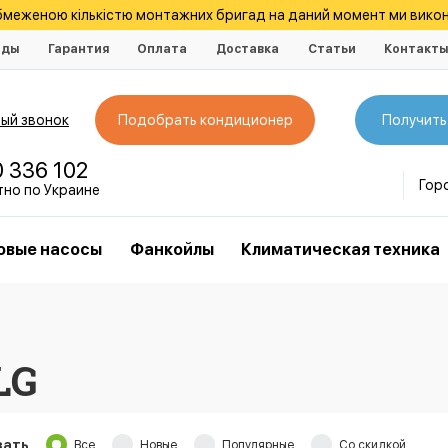
обмеженою кількістю монтажних бригад на даний момент ми викон
нды
Гарантия
Оплата
Доставка
Статьи
Контакт
ый звонок
Подобрать кондиционер
Получить
0 336 102
Гор
тно по Украине
овые насосы
Фанкойлы
Климатическая техника
LG
зать
Все
Новые
Популярные
Со скидкой