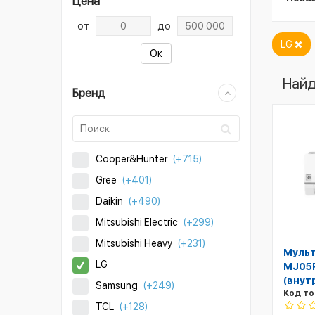
Цена
от
до
LG
Ок
Найд
Бренд
Cooper&Hunter
(+715)
Gree
(+401)
Daikin
(+490)
Mitsubishi Electric
(+299)
Mitsubishi Heavy
(+231)
Мульт
LG
MJ05P
(внут
Samsung
(+249)
Код то
TCL
(+128)