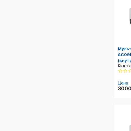
Мульт
AC09B
(внут
Код то
Цена
300