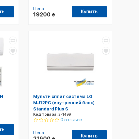
Цена
ть
Купить
19200
₴
WN
Мульти сплит система LG
MJ12PC (внутренний блок)
Standard Plus S
Код товара:
2-1499
0 отзывов
ть
Цена
Купить
21600