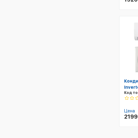
Конд
Invert
Код то
Цена
219