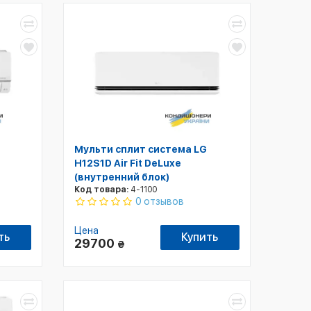
Мульти сплит система LG
H12S1D Air Fit DeLuxe
(внутренний блок)
Код товара:
4-1100
0 отзывов
Цена
ть
Купить
29700
₴