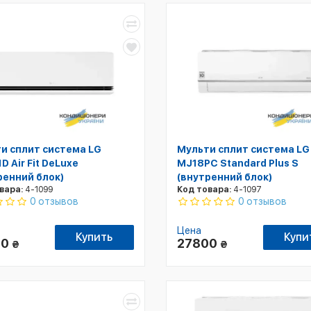
и сплит система LG
Мульти сплит система LG
D Air Fit DeLuxe
MJ18PC Standard Plus S
ренний блок)
(внутренний блок)
вара:
4-1099
Код товара:
4-1097
0 отзывов
0 отзывов
Цена
Купить
Купи
00
27800
₴
₴