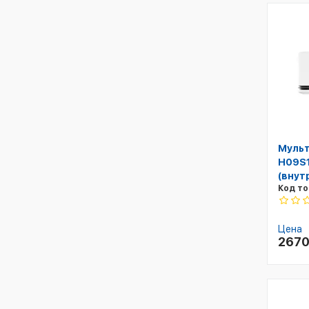
Мульт
H09S1
(внут
Код то
Цена
267