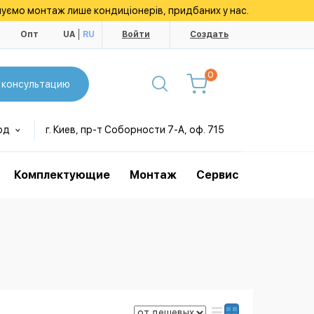
уємо монтаж лише кондиціонерів, придбаних у нас.
ы
Опт
UA
RU
Войти
Создать
0
 консультацию
од
г. Киев, пр-т Соборности 7-А, оф. 715
Комплектующие
Монтаж
Сервис