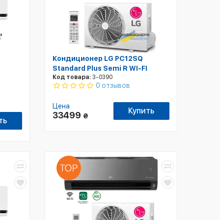
Кондиционер LG PC12SQ
Standard Plus Semi R WI-FI
Код товара:
3-0390
0 отзывов
Цена
Купить
33499
₴
ть