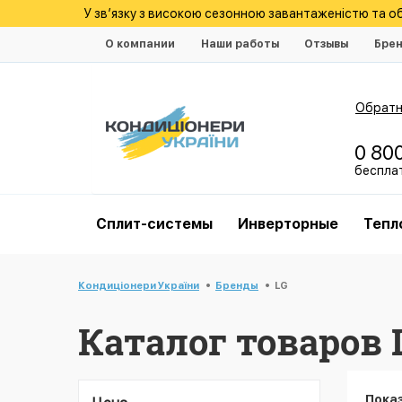
У зв’язку з високою сезонною завантаженістю та 
О компании
Наши работы
Отзывы
Бре
Обратн
0 80
беспла
Cплит-системы
Инверторные
Тепл
Кондиціонери України
Бренды
LG
Каталог товаров 
Пока