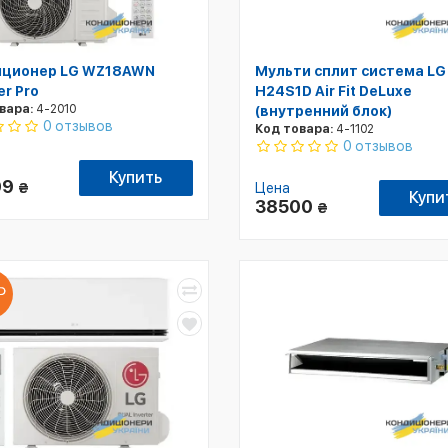
иционер LG WZ18AWN
Мульти сплит система LG
er Pro
H24S1D Air Fit DeLuxe
вара:
4-2010
(внутренний блок)
0 отзывов
Код товара:
4-1102
0 отзывов
Купить
99
₴
Цена
Купи
38500
₴