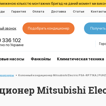
обмеженою кількістю монтажних бригад на даний момент ми викон
нды
Гарантия
Оплата
Доставка
Статьи
Контакт
ый звонок
Подобрать кондиционер
Получить
0 336 102
Гор
тно по Украине
овые насосы
Фанкойлы
Климатическая техника
диционеры
Колонный кондиционер Mitsubishi Electric PSA-RP71KA / PU
онер Mitsubishi Elec