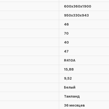
600х360х1900
950х330х943
46
70
40
47
R410А
15,88
9,52
Белый
Таиланд
36 месяцев