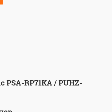
c PSA-RP71KA / PUHZ-
нер