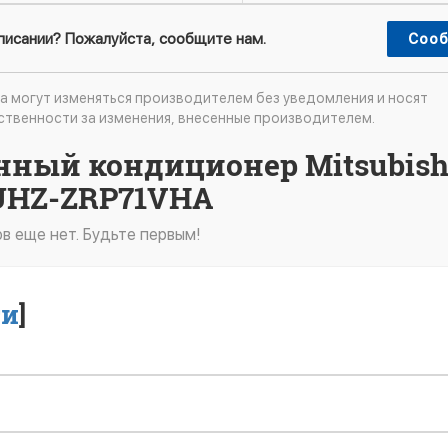
описании? Пожалуйста, сообщите нам.
Сооб
а могут изменяться производителем без уведомления и носят
ственности за изменения, внесенные производителем.
нный кондиционер Mitsubish
 PUHZ-ZRP71VHA
в еще нет. Будьте первым!
ти
]