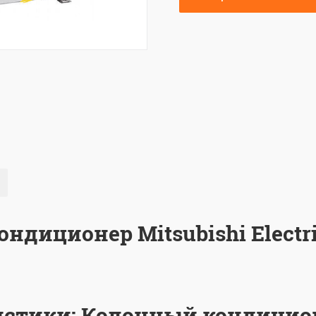
ндиционер Mitsubishi Electri
истики: Колонный кондицио