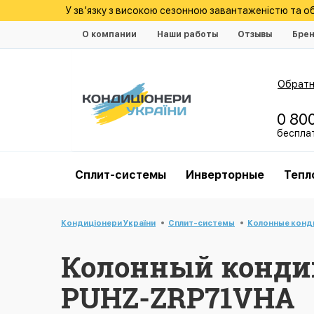
У зв’язку з високою сезонною завантаженістю та 
О компании
Наши работы
Отзывы
Бре
Обратн
0 80
беспла
Cплит-системы
Инверторные
Тепл
Кондиціонери України
Cплит-системы
Колонные кон
Колонный кондици
PUHZ-ZRP71VHA