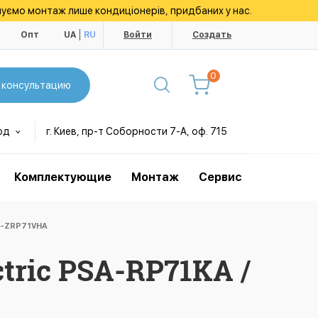
уємо монтаж лише кондиціонерів, придбаних у нас.
ы
Опт
UA
RU
Войти
Создать
0
 консультацию
од
г. Киев, пр-т Соборности 7-А, оф. 715
Комплектующие
Монтаж
Сервис
HZ-ZRP71VHA
tric PSA-RP71KA /