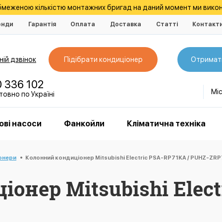
обмеженою кількістю монтажних бригад на даний момент ми викон
енди
Гарантія
Оплата
Доставка
Статті
Контакт
ій дзвінок
Підібрати кондиціонер
Отримат
0 336 102
Мі
овно по Україні
ові насоси
Фанкойли
Кліматична техніка
онери
Колонний кондиціонер Mitsubishi Electric PSA-RP71KA / PUHZ-ZR
онер Mitsubishi Elect