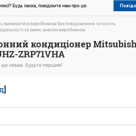
писі? Будь ласка, повідомте нам про це.
Повід
ть змінюватися виробником без повідомлення та носять
ідальності за зміни, внесені виробником.
лонний кондиціонер Mitsubish
 PUHZ-ZRP71VHA
в ще немає. Будьте першим!
д
]