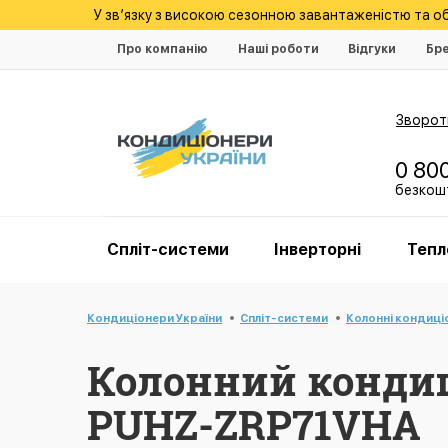
У зв’язку з високою сезонною завантаженістю та 
Про компанію
Наші роботи
Відгуки
Бр
Зворотн
0 80
безкошт
Спліт-системи
Інверторні
Тепл
Кондиціонери України
Спліт-системи
Колонні кондиці
Колонний кондиці
PUHZ-ZRP71VHA