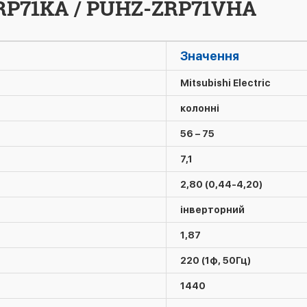
A-RP71KA / PUHZ-ZRP71VHA
Значення
Mitsubishi Electric
колонні
56 – 75
7,1
2,80 (0,44-4,20)
інверторний
1,87
220 (1ф, 50Гц)
1440