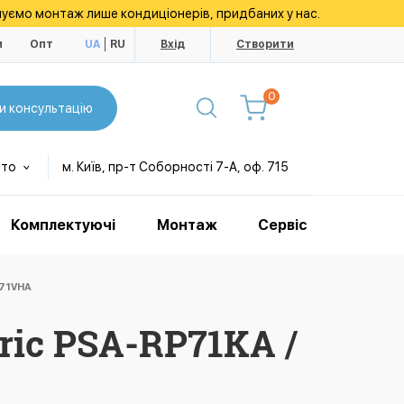
уємо монтаж лише кондиціонерів, придбаних у нас.
и
Опт
UA
RU
Вхід
Створити
0
и консультацію
сто
м. Київ, пр-т Соборності 7-А, оф. 715
Комплектуючі
Монтаж
Сервіс
P71VHA
ric PSA-RP71KA /