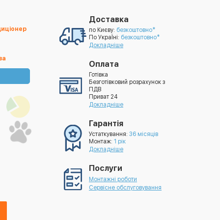
Доставка
диціонер
по Києву:
безкоштовно*
По УкраЇні:
безкоштовно*
Докладніше
ва
Оплата
Готівка
Безготівковий розрахунок з
ПДВ
Приват 24
Докладніше
Гарантія
Устаткування:
36 місяців
Монтаж:
1 рік
Докладніше
Послуги
Монтажні роботи
Сервісне обслуговування