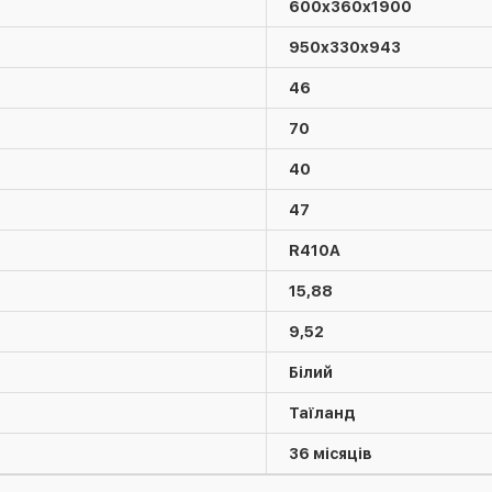
600х360х1900
950х330х943
46
70
40
47
R410А
15,88
9,52
Білий
Таїланд
36 місяців