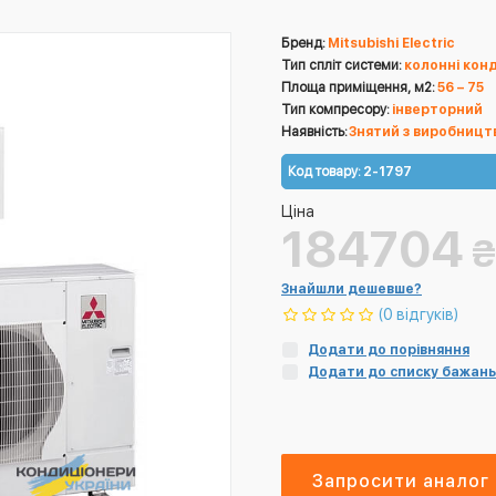
Бренд:
Mitsubishi Electric
Тип спліт системи:
колонні кон
Площа приміщення, м2:
56 – 75
Тип компресору:
інверторний
Наявність:
Знятий з виробницт
Код товару:
2-1797
Ціна
184704
₴
Знайшли дешевше?
(0 відгуків)
Додати до порівняння
Додати до списку бажань
Запросити аналог