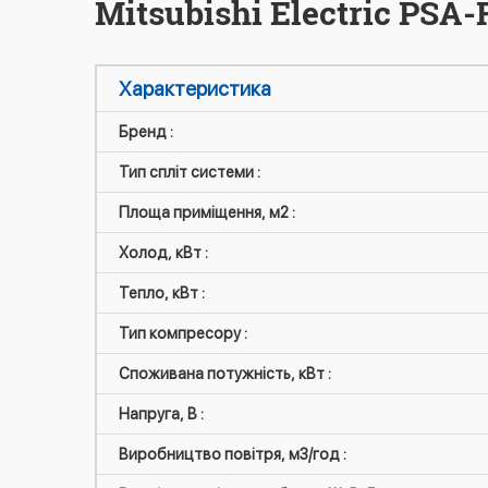
Mitsubishi Electric PS
Характеристика
Бренд :
Тип спліт системи :
Площа приміщення, м2 :
Холод, кВт :
Тепло, кВт :
Тип компресору :
Споживана потужність, кВт :
Напруга, В :
Виробництво повітря, м3/год :