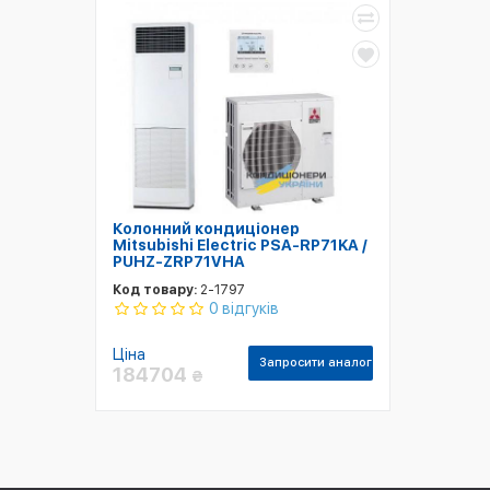
Колонний кондиціонер
Mitsubishi Electric PSA-RP71KA /
PUHZ-ZRP71VHA
Код товару:
2-1797
0 відгуків
Ціна
Запросити аналог
184704
₴