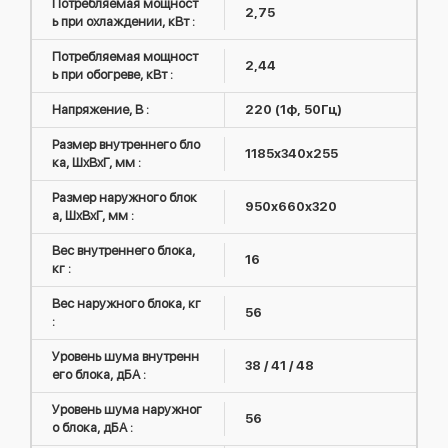
Потребляемая мощност
2,75
ь при охлаждении, кВт :
Потребляемая мощност
2,44
ь при обогреве, кВт :
Напряжение, В :
220 (1ф, 50Гц)
Размер внутреннего бло
1185x340x255
ка, ШxВxГ, мм :
Размер наружного блок
950x660x320
а, ШxВxГ, мм :
Вес внутреннего блока,
16
кг :
Вес наружного блока, кг
56
:
Уровень шума внутренн
38 / 41 / 48
его блока, дБА :
Уровень шума наружног
56
о блока, дБА :