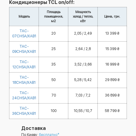
Кондиционеры TCL on/off:
Площадь
Мощность
Модель
помещения,
холод / тепло,
Цена, грн.
м2
кВт
TAC-
20
2,05 / 2,49
13 399 ₴
07CHSA/XAB1
TAC-
25
2,64 / 2,8
15 399 ₴
09CHSA/XAB1
TAC-
35
3,52 / 3,66
16 999 ₴
12CHSA/XAB1
TAC-
50
5,28 / 5,42
29 899 ₴
18CHSA/XAB1
TAC-
70
7,03 / 7,2
36 899 ₴
24CHSA/XAB1
TAC-
100
10,55 / 10,7
58 799 ₴
36CHSA/XAB1
Доставка
По Киеву:
бесплатно*