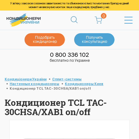
У зв’язку з високою сезонною завантаженістю та обмеженою кількістю монтажних бригад на даний
момент ми виконуємо монтаж лише кондиціонерів, придбаних у нас.
0
Подобрать
Получить
кондиционер
консультацию
0 800 336 102
бесплатно по Украине
Кондиціонери України
Cплит-системы
Настенные кондиционеры
Кондиционеры Киев
Кондиционер TCL TAC-30CHSA/XAB1 on/off
Кондиционер TCL TAC-
30CHSA/XAB1 on/off