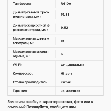
Тип фреона :
R410А
Диаметр газовой фреон
15,88
омагистрали, мм :
Диаметр жидкостной ф
9,52
реономагистрали, мм :
Максимальная длина м
15
агистрали, м :
Максимальная высота п
5
одъема, м :
WI-FI :
Опционально
Компрессор :
Hitachi
Страна производитель :
Китай
Гарантия :
36 месяцев
Заметили ошибку в характеристиках, фото или в
описании? Пожалуйста, сообщите нам.