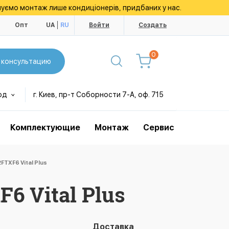
уємо монтаж лише кондиціонерів, придбаних у нас.
ы
Опт
UA
RU
Войти
Создать
0
 консультацию
од
г. Киев, пр-т Соборности 7-А, оф. 715
Комплектующие
Монтаж
Сервис
TXF6 Vital Plus
6 Vital Plus
Доставка