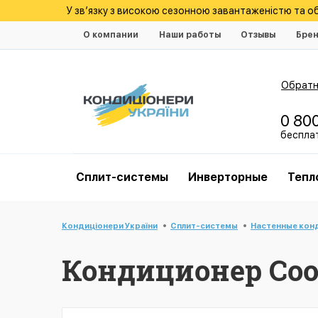
У зв’язку з високою сезонною завантаженістю та 
О компании
Наши работы
Отзывы
Бре
Обратн
0 80
беспла
Cплит-системы
Инверторные
Тепл
Кондиціонери України
Cплит-системы
Настенные кон
Кондиционер Coop