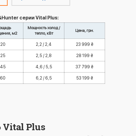
nter серии Vital Plus:
ощадь
Мощность холод /
Цена, грн.
ения, м2
тепло, кВт
20
2,2 / 2,4
23 999 ₴
25
2,5 / 2,8
28 199 ₴
45
4,6 / 5,5
37 799 ₴
60
6,2 / 6,5
53 199 ₴
Vital Plus