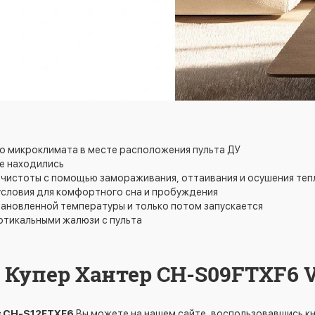
го микроклимата в месте расположения пульта ДУ
не находились
ия чистоты с помощью замораживания, оттаивания и осушения те
условия для комфортного сна и пробуждения
тановленной температуры и только потом запускается
ртикальными жалюзи с пульта
Купер Хантер CH-S09FTXF6 Vi
s
CH-S12FTXF6
Вы можете на нашем сайте, воспользовавшись кно