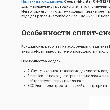
Настенный кондиционер
Cooper&Hunter CH-S12FTX
дом, управление с проводного пульта, улучшенная 
Инверторная сплит-система охладит или нагреет п
года для работы на тепло от -15°C до +24°C. В нов
Особенности сплит-си
Кондиционер работает на экофрендли хладагенте 
энергоэффективности, теплопроводности и эколо
Преимущества модели:
7-Sky – уникальная технология для чистоты воз
Smart-Ion – с помощью отрицательно заряженных
нейтрализует неприятные запахи
ECO Fresh – электростатический фильтр притяги