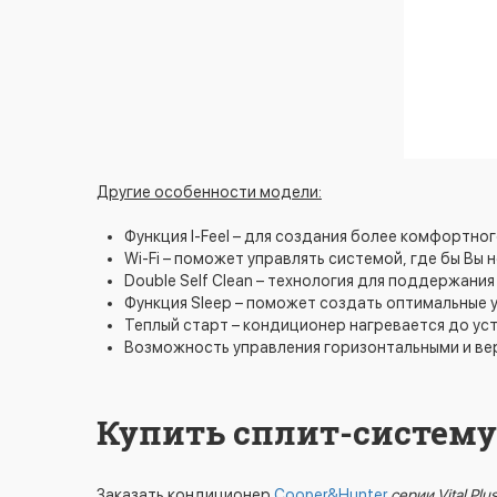
Другие особенности модели:
Функция I-Feel – для создания более комфортно
Wi-Fi – поможет управлять системой, где бы Вы 
Double Self Clean – технология для поддержан
Функция Slеер – поможет создать оптимальные 
Теплый старт – кондиционер нагревается до ус
Возможность управления горизонтальными и ве
Купить сплит-систему 
Заказать кондиционер
Cooper&Hunter
серии Vital Plu