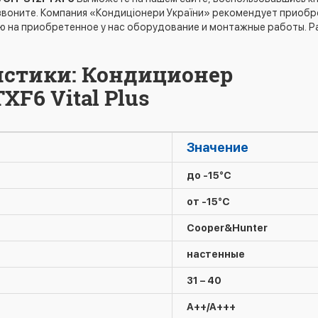
звоните. Компания «Кондиціонери України» рекомендует приоб
ю на приобретенное у нас оборудование и монтажные работы. Р
истики: Кондиционер
XF6 Vital Plus
Значение
до -15°C
от -15°C
Cooper&Hunter
настенные
31 – 40
A++/A+++