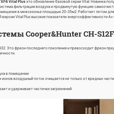
F6 Vital Plus
это обновление базовой серии Vital. Новинка по
система фильтрации воздуха и продвинутую функцию самоочистки
омещение в межсезонье площадью 20-35м2. Работает летом для 
ой версии Vital Plus высокие показатели энергоэффективности А+
стемы Cooper&Hunter CH-S12
R32. Это фреон последнего поколения и превосходит фреон пре
гичности.
духа в помещении
 ионов воздушный поток очищается не только от вредных частиче
вает и удерживает частички загрязнений