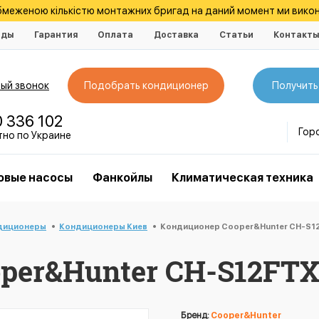
обмеженою кількістю монтажних бригад на даний момент ми викон
нды
Гарантия
Оплата
Доставка
Статьи
Контакт
ый звонок
Подобрать кондиционер
Получить
0 336 102
Гор
тно по Украине
овые насосы
Фанкойлы
Климатическая техника
диционеры
Кондиционеры Киев
Кондиционер Cooper&Hunter CH-S12F
er&Hunter CH-S12FTXF
Бренд:
Cooper&Hunter