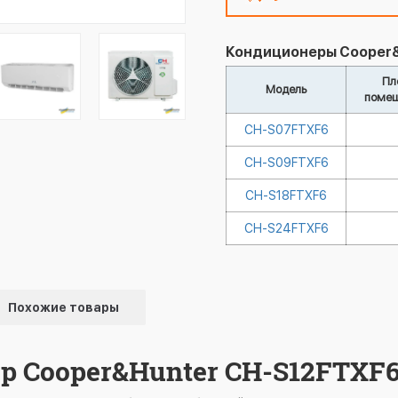
Кондиционеры Cooper&Hu
Пл
Модель
помещ
CH-S07FTXF6
CH-S09FTXF6
CH-S18FTXF6
CH-S24FTXF6
Похожие товары
 Cooper&Hunter CH-S12FTXF6 