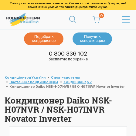
У зв’язку з високою сезонною завантаженістю та обмеженою кількістю монтажних бригад на даний
момент ми виконуємо монтаж лише кондиціонерів, придбаних у нас.
0
Подобрать
Получить
кондиционер
консультацию
0 800 336 102
бесплатно по Украине
Кондиціонери України
Cплит-системы
Настенные кондиционеры
Кондиционер 7
Кондиционер Daiko NSK-H07NVR / NSK-H07INVR Novator Inverter
Кондиционер Daiko NSK-
H07NVR / NSK-H07INVR
Novator Inverter