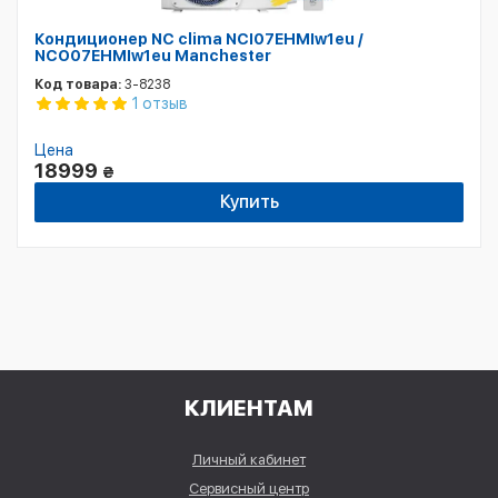
Кондиционер NC clima NCI07EHMIw1eu /
NCO07EHMIw1eu Manchester
Код товара:
3-8238
1 отзыв
Цена
18999
₴
Купить
КЛИЕНТАМ
Личный кабинет
Сервисный центр