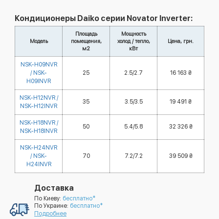
Кондиционеры Daiko серии Novator Inverter:
Площадь
Мощность
Модель
помещения,
холод / тепло,
Цена, грн.
м2
кВт
NSK-H09NVR
/ NSK-
25
2.5/2.7
16 163 ₴
H09INVR
NSK-H12NVR /
35
3.5/3.5
19 491 ₴
NSK-H12INVR
NSK-H18NVR /
50
5.4/5.8
32 326 ₴
NSK-H18INVR
NSK-H24NVR
/ NSK-
70
7.2/7.2
39 509 ₴
H24INVR
Доставка
По Киеву:
бесплатно*
По Украине:
бесплатно*
Подробнее