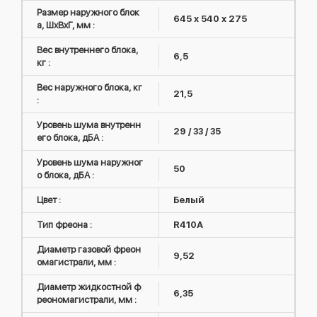
Размер наружного блок
645 х 540 х 275
а, ШxВxГ, мм :
Вес внутреннего блока,
6,5
кг :
Вес наружного блока, кг
21,5
:
Уровень шума внутренн
29 / 33 / 35
его блока, дБА :
Уровень шума наружног
50
о блока, дБА :
Цвет :
Белый
Тип фреона :
R410А
Диаметр газовой фреон
9,52
омагистрали, мм :
Диаметр жидкостной ф
6,35
реономагистрали, мм :