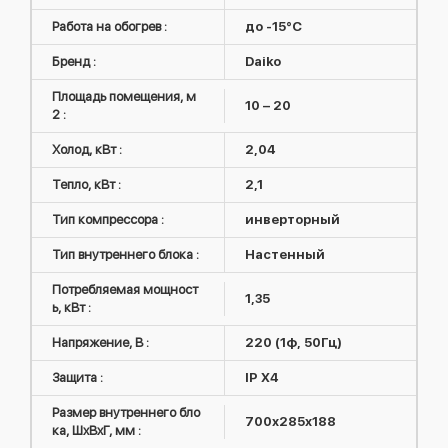
Работа на обогрев :
до -15°C
Бренд :
Daiko
Площадь помещения, м
10 – 20
2 :
Холод, кВт :
2,04
Тепло, кВт :
2,1
Тип компрессора :
инверторный
Тип внутреннего блока :
Настенный
Потребляемая мощност
1,35
ь, кВт :
Напряжение, В :
220 (1ф, 50Гц)
Защита :
IP X4
Размер внутреннего бло
700х285х188
ка, ШxВxГ, мм :