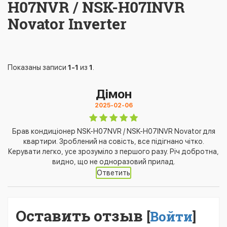
H07NVR / NSK-H07INVR
Novator Inverter
Показаны записи
1-1
из
1
.
Дімон
2025-02-06
Брав кондиціонер NSK-H07NVR / NSK-H07INVR Novator для
квартири. Зроблений на совість, все підігнано чітко.
Керувати легко, усе зрозуміло з першого разу. Річ добротна,
видно, що не одноразовий прилад.
Ответить
Оставить отзыв
[
Войти
]