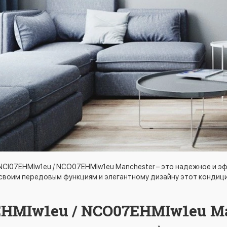
 NCI07EHMIw1eu / NCO07EHMIw1eu Manchester – это надежное и 
 своим передовым функциям и элегантному дизайну этот конди
EHMIw1eu / NCO07EHMIw1eu M