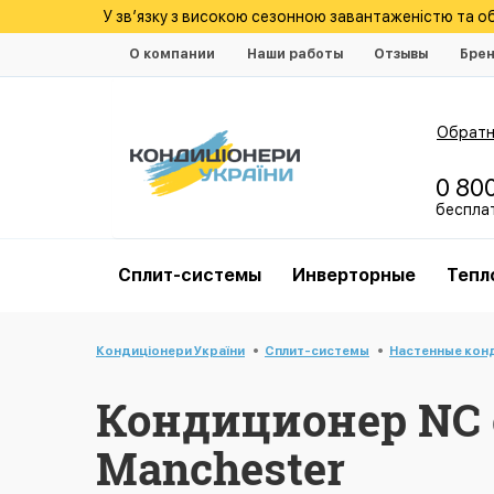
У зв’язку з високою сезонною завантаженістю та 
О компании
Наши работы
Отзывы
Бре
Обратн
0 80
беспла
Cплит-системы
Инверторные
Тепл
Кондиціонери України
Cплит-системы
Настенные кон
Кондиционер NC 
Manchester