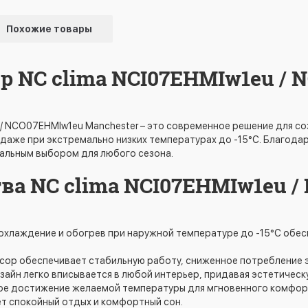
Похожие товары
р NC clima NCI07EHMIw1eu /
 / NCO07EHMIw1eu Manchester – это современное решение для 
аже при экстремально низких температурах до -15°C. Благодар
альным выбором для любого сезона.
а NC clima NCI07EHMIw1eu /
охлаждение и обогрев при наружной температуре до -15°C обес
сор обеспечивает стабильную работу, сниженное потребление э
зайн легко вписывается в любой интерьер, придавая эстетичес
ое достижение желаемой температуры для мгновенного комфорт
ет спокойный отдых и комфортный сон.