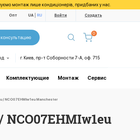
уємо монтаж лише кондиціонерів, придбаних у нас.
ы
Опт
UA
RU
Войти
Создать
0
 консультацию
од
г. Киев, пр-т Соборности 7-А, оф. 715
Комплектующие
Монтаж
Сервис
u / NCO07EHMIw1eu Manchester
 / NCO07EHMIw1eu