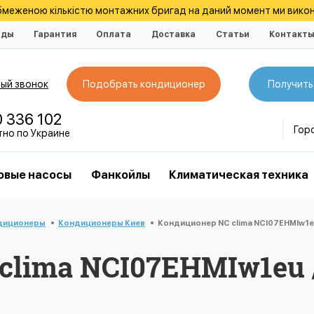
обмеженою кількістю монтажних бригад на даний момент ми викон
нды
Гарантия
Оплата
Доставка
Статьи
Контакт
ый звонок
Подобрать кондиционер
Получить
0 336 102
Гор
тно по Украине
овые насосы
Фанкойлы
Климатическая техника
диционеры
Кондиционеры Киев
Кондиционер NC clima NCI07EHMIw1e
clima NCI07EHMIw1eu