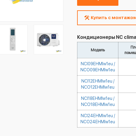
Купить с монтажо
Кондиционеры NC clima
Пл
Модель
помещ
NCI09EHMIw1eu /
NCO09EHMIw1eu
NCI12EHMIw1eu /
NCO12EHMIw1eu
NCI18EHMIw1eu /
NCO18EHMIw1eu
NCI24EHMIw1eu /
NCO24EHMIw1eu