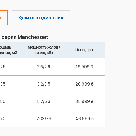
м
Купить в один клик
 серии Manchester:
ощадь
Мощность холод /
Цена, грн.
ения, м2
тепло, кВт
25
2.6/2.9
19 999 ₴
35
3.2/3.5
20 999 ₴
50
5.2/5.3
35 999 ₴
70
7.03/7.3
46 999 ₴