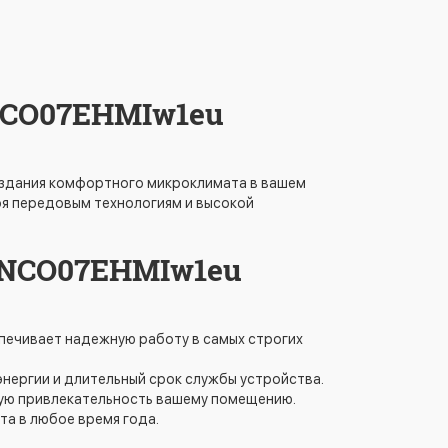
 NCO07EHMIw1eu
создания комфортного микроклимата в вашем
я передовым технологиям и высокой
 NCO07EHMIw1eu
печивает надежную работу в самых строгих
нергии и длительный срок службы устройства.
кую привлекательность вашему помещению.
а в любое время года.