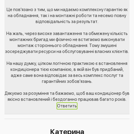
Це пов'язано з тим, що ми надаємо комплексну гарантію як
на обладнання, так і на монтажні роботи та несемо повну
відповідальність за результат.
На жаль, через високе завантаження та обмежену кількість
монтажних бригад ми фізично не встигаємо виконувати
монтаж стороннього обладнання. Тому змушені
зосереджувати ресурси на обслуговуванні власних клієнтів.
На нашу думку, цілком логічною практикою є встановлення
кондиціонера тією компанією, в якій він був придбаний,
адже саме вона відповідає за весь комплекс послуг та
гарантійних зобов'язань.
Дякуємо за розуміння та бажаємо, щоб ваш кондиціонер був
якісно встановлений і бездоганно працював багато років.
Ответить
Катерина