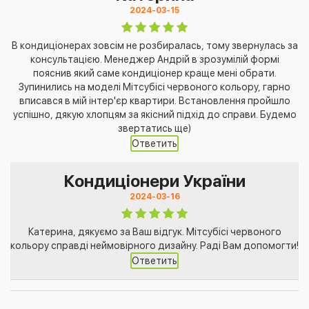
2024-03-15
В кондиціонерах зовсім не розбиралась, тому звернулась за
консультацією. Менеджер Андрій в зрозумілій формі
пояснив який саме кондиціонер краще мені обрати.
Зупинились на моделі Мітсубісі червоного кольору, гарно
вписався в мій інтер'єр квартири. Встановлення пройшло
успішно, дякую хлопцям за якісний підхід до справи. Будемо
звертатись ще)
Ответить
Кондиціонери України
2024-03-16
Катерина, дякуємо за Ваш відгук. Мітсубісі червоного
кольору справді неймовірного дизайну. Раді Вам допомогти!
Ответить