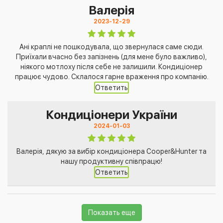
Валерія
2023-12-29
Ані краплі не пошкодувала, що звернулася саме сюди.
Приїхали вчасно без запізнень (для мене було важливо),
ніякого мотлоху після себе не залишили. Кондиціонер
працює чудово. Склалося гарне враження про компанію.
Ответить
Кондиціонери України
2024-01-03
Валерія, дякую за вибір кондиціонера Cooper&Hunter та
нашу продуктивну співпрацю!
Ответить
Показать еще