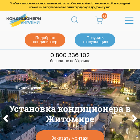
У зв’язку з високою сезонною завантаженістю та обмеженою кількістю монтажних бригад на даний
момент ми виконуємо монтаж лише кондиціонерів, придбаних у нас.
0
Подобрать
Получить
кондиционер
консультацию
0 800 336 102
бесплатно по Украине
Кондиціонери
Установка кондиционера в
України
Житомире
Установка кондиционера в
Житомире
Заказать монтаж