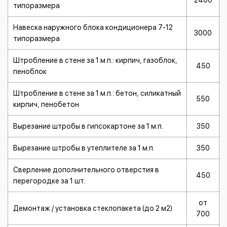
2400
типоразмера
Навеска наружного блока кондиционера 7-12
3000
типоразмера
Штробление в стене за 1 м.п.: кирпич, газоблок,
450
пеноблок
Штробление в стене за 1 м.п.: бетон, силикатный
550
кирпич, пенобетон
Вырезание штробы в гипсокартоне за 1 м.п.
350
Вырезание штробы в утеплителе за 1 м.п.
350
Сверление дополнительного отверстия в
450
перегородке за 1 шт.
от
Демонтаж / установка стеклопакета (до 2 м2)
700