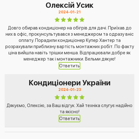
Олексій Усик
2024-01-21
Довго обирав кондиціонер на обігрів для дачі. Приїхав до
них в офіс, прокунсультувався з менеджером та одразу вніс
оплату. Порадили кондиціонер Купер Хантер та
розрахували приблизну вартість монтажних робіт. По факту
ціна вийшла навіть трішки менша. Відпрацювали добре як
менеджер так і монтажники. Вельми дякую!
Ответить
Кондиціонери України
2024-01-23
Дякуємо, Олексію, за Ваш відгук. Хай техніка слугує надійно
та якісно!
Ответить