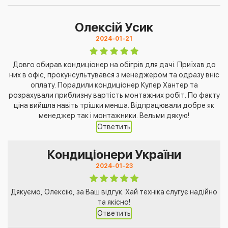
Олексій Усик
2024-01-21
Довго обирав кондиціонер на обігрів для дачі. Приїхав до
них в офіс, прокунсультувався з менеджером та одразу вніс
оплату. Порадили кондиціонер Купер Хантер та
розрахували приблизну вартість монтажних робіт. По факту
ціна вийшла навіть трішки менша. Відпрацювали добре як
менеджер так і монтажники. Вельми дякую!
Ответить
Кондиціонери України
2024-01-23
Дякуємо, Олексію, за Ваш відгук. Хай техніка слугує надійно
та якісно!
Ответить