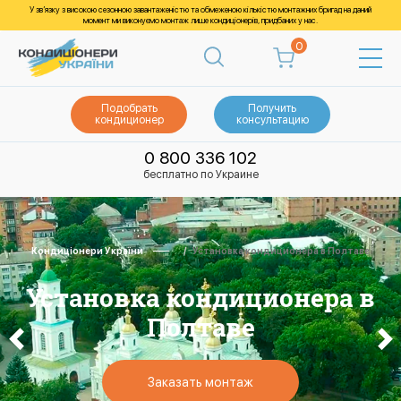
У зв’язку з високою сезонною завантаженістю та обмеженою кількістю монтажних бригад на даний
момент ми виконуємо монтаж лише кондиціонерів, придбаних у нас.
0
Подобрать
Получить
кондиционер
консультацию
0 800 336 102
бесплатно по Украине
Кондиціонери України
Установка кондиционера в Полтаве
Установка кондиционера в
Полтаве
Заказать монтаж