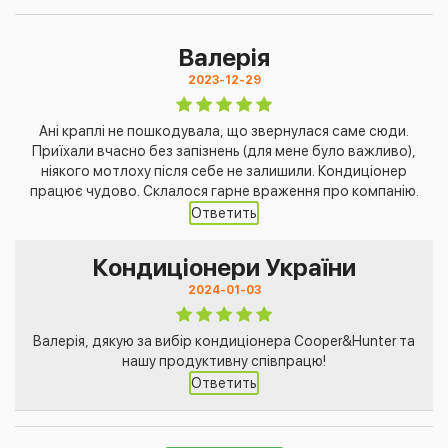
Валерія
2023-12-29
Ані краплі не пошкодувала, що звернулася саме сюди.
Приїхали вчасно без запізнень (для мене було важливо),
ніякого мотлоху після себе не залишили. Кондиціонер
працює чудово. Склалося гарне враження про компанію.
Ответить
Кондиціонери України
2024-01-03
Валерія, дякую за вибір кондиціонера Cooper&Hunter та
нашу продуктивну співпрацю!
Ответить