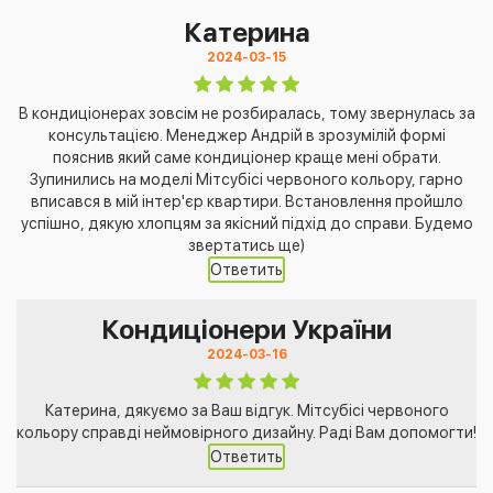
Катерина
2024-03-15
В кондиціонерах зовсім не розбиралась, тому звернулась за
консультацією. Менеджер Андрій в зрозумілій формі
пояснив який саме кондиціонер краще мені обрати.
Зупинились на моделі Мітсубісі червоного кольору, гарно
вписався в мій інтер'єр квартири. Встановлення пройшло
успішно, дякую хлопцям за якісний підхід до справи. Будемо
звертатись ще)
Ответить
Кондиціонери України
2024-03-16
Катерина, дякуємо за Ваш відгук. Мітсубісі червоного
кольору справді неймовірного дизайну. Раді Вам допомогти!
Ответить