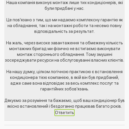
Наша компанія виконує монтаж лише тих кондиціонерів, які
були придбані у нас.
Це пов'язано з тим, що ми надаємо комплексну гарантію як
на обладнання, так і на монтажні роботи та несемо повну
відповідальність за результат.
На жаль, через високе завантаження та обмежену кількість
монтажних бригад ми фізично не встигаємо виконувати
монтаж стороннього обладнання. Тому змушені
зосереджувати ресурси на обслуговуванні власних клієнтів.
На нашу думку, цілком логічною практикою є встановлення
кондиціонера тією компанією, в якій він був придбаний,
адже саме вона відповідає за весь комплекс послуг та
гарантійних зобов'язань.
Дякуємо за розуміння та бажаємо, щоб ваш кондиціонер був
якісно встановлений і бездоганно працював багато років.
Ответить