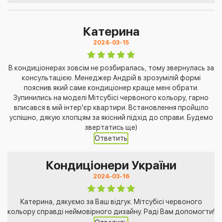
Катерина
2024-03-15
В кондиціонерах зовсім не розбиралась, тому звернулась за
консультацією. Менеджер Андрій в зрозумілій формі
пояснив який саме кондиціонер краще мені обрати.
Зупинились на моделі Мітсубісі червоного кольору, гарно
вписався в мій інтер'єр квартири. Встановлення пройшло
успішно, дякую хлопцям за якісний підхід до справи. Будемо
звертатись ще)
Ответить
Кондиціонери України
2024-03-16
Катерина, дякуємо за Ваш відгук. Мітсубісі червоного
кольору справді неймовірного дизайну. Раді Вам допомогти!