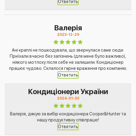
Ответить
Валерія
2023-12-29
Ані краплі не пошкодувала, що звернулася саме сюди.
Приїхали вчасно без запізнень (для мене було важливо),
ніякого мотлоху після себе не залишили. Кондиціонер
працює чудово. Склалося гарне враження про компанію.
Ответить
Кондиціонери України
2024-01-03
Валерія, дякую за вибір кондиціонера Cooper&Hunter та
нашу продуктивну співпрацю!
Ответить