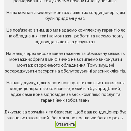
розчарування, тому хочемо пояснити нашу позицію.
Наша компанія виконує монтаж лише тих кондиціонерів, які
були придбані у нас.
Це пов'язано з тим, що ми надаємо комплексну гарантію як
на обладнання, так і на монтажні роботи та несемо повну
відповідальність за результат.
На жаль, через високе завантаження та обмежену кількість
монтажних бригад ми фізично не встигаємо виконувати
монтаж стороннього обладнання. Тому змушені
зосереджувати ресурси на обслуговуванні власних клієнтів.
На нашу думку, цілком логічною практикою є встановлення
кондиціонера тією компанією, в якій він був придбаний,
адже саме вона відповідає за весь комплекс послуг та
гарантійних зобов'язань.
Дякуємо за розуміння та бажаємо, щоб ваш кондиціонер був
якісно встановлений і бездоганно працював багато років.
Ответить