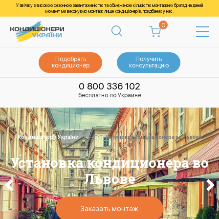
У зв’язку з високою сезонною завантаженістю та обмеженою кількістю монтажних бригад на даний
момент ми виконуємо монтаж лише кондиціонерів, придбаних у нас.
0
Подобрать
Получить
кондиционер
консультацию
0 800 336 102
бесплатно по Украине
Кондиціонери України
Установка кондиционера во Львове
Установка кондиционера во
Львове
Заказать монтаж