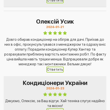
Ответить
Олексій Усик
2024-01-21
Довго обирав кондиціонер на обігрів для дачі. Приїхав до
них в офіс, прокунсультувався з менеджером та одразу вніс
оплату. Порадили кондиціонер Купер Хантер та
розрахували приблизну вартість монтажних робіт. По факту
ціна вийшла навіть трішки менша. Відпрацювали добре як
менеджер так і монтажники. Вельми дякую!
Ответить
Кондиціонери України
2024-01-23
Дякуємо, Олексію, за Ваш відгук. Хай техніка слугує надійно
та якісно!