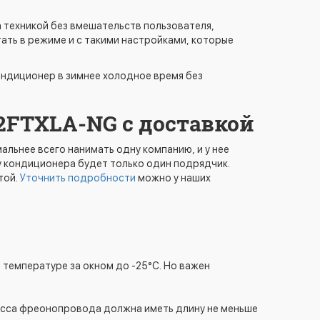
 техникой без вмешательств пользователя,
ать в режиме и с такими настройками, которые
ондиционер в зимнее холодное время без
2FTXLA-NG с доставкой
альнее всего нанимать одну компанию, и у нее
ту кондиционера будет только один подрядчик.
той.
Уточнить подробности
можно у наших
температуре за окном до -25°С. Но важен
расса фреонопровода должна иметь длину не меньше