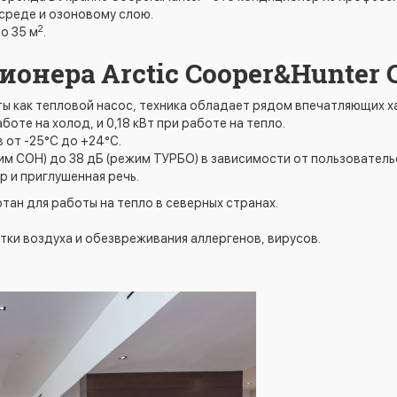
среде и озоновому слою.
2
о 35 м
.
онера Arctic Cooper&Hunter
ы как тепловой насос, техника обладает рядом впечатляющих х
боте на холод, и 0,18 кВт при работе на тепло.
в от -25°С до +24°С.
им СОН) до 38 дБ (режим ТУРБО) в зависимости от пользователь
р и приглушенная речь.
тан для работы на тепло в северных странах.
тки воздуха и обезвреживания аллергенов, вирусов.