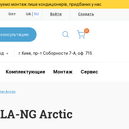
уємо монтаж лише кондиціонерів, придбаних у нас.
ы
Опт
UA
RU
Войти
Создать
0
 консультацию
од
г. Киев, пр-т Соборности 7-А, оф. 715
Комплектующие
Монтаж
Сервис
r Arctic
LA-NG Arctic