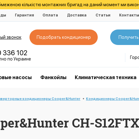
обмеженою кількістю монтажних бригад на даний момент ми викон
нды
Гарантия
Оплата
Доставка
Статьи
Контакт
ый звонок
Подобрать кондиционер
Получить
0 336 102
Гор
тно по Украине
овые насосы
Фанкойлы
Климатическая техника
нверторные кондиционеры Cooper&Hunter
Кондиционеры Cooper&Hunte
per&Hunter CH-S12FTX