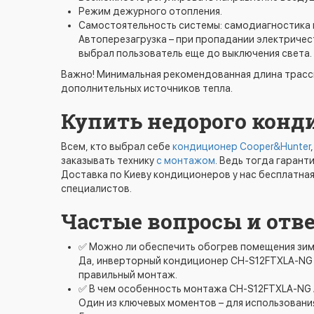
Режим дежурного отопления.
Самостоятельность системы: самодиагностика и
Автоперезагрузка – при пропадании электричес
выбрал пользователь еще до выключения света.
Важно! Минимальная рекомендованная длина трассы
дополнительных источников тепла.
Купить недорого конди
Всем, кто выбрал себе
кондиционер Cooper&Hunter
заказывать технику
с монтажом
. Ведь тогда гаран
Доставка по Киеву кондиционеров у нас бесплатна
специалистов.
Частые вопросы и отв
✅ Можно ли обеспечить обогрев помещения зим
Да, инверторный кондиционер CH-S12FTXLA-NG A
правильный монтаж.
✅ В чем особенность монтажа CH-S12FTXLA-NG A
Один из ключевых моментов – для использовани