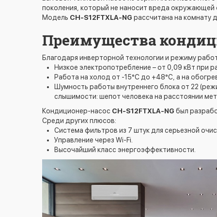
поколения, который не наносит вреда окружающей 
Модель
CH-S12FTXLA-NG
рассчитана на комнату д
Преимущества кондици
Благодаря инверторной технологии и режиму работ
Низкое электропотребление – от 0,09 кВт при ра
Работа на холод от -15°С до +48°С, а на обогре
Шумность работы внутреннего блока от 22 (реж
слышимости: шепот человека на расстоянии мет
Кондиционер-насос
CH-S12FTXLA-NG
был разрабо
Среди других плюсов:
Система фильтров из 7 штук для серьезной очис
Управление через Wi-Fi.
Высочайший класс энергоэффективности.