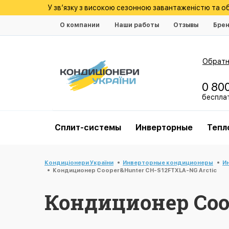
У зв’язку з високою сезонною завантаженістю та 
О компании
Наши работы
Отзывы
Бре
Обратн
0 80
беспла
Cплит-системы
Инверторные
Тепл
Кондиціонери України
Инверторные кондиционеры
И
Кондиционер Cooper&Hunter CH-S12FTXLA-NG Arctic
Кондиционер Coo