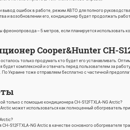
 вывод ошибок в работе, режим АВТО для полного руководства
тва и возобновлении его, кондиционер будет продолжать работ
 фреонопровода – 5 метров, если планируется использовать к
ционер Cooper&Hunter CH-S1
, осталось только продумать кто будет его устанавливать. Оптим
тия будет комплексной и отвечать перед пользователем за рабо
я. По Украине тоже отправляем бесплатно с частичной предопла
еты
ой только с помощью кондиционера CH-S12FTXLA-NG Arctic?
rctic может использоваться как полноценный обогреватель при 
rctic?
я CH-S12FTXLA-NG Arctic в качестве основного обогревателя т