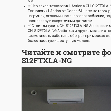
5 м.
✅ Что такое технология I-Action в CH-S12FTXLA-N
Технология I-Action от Cooper&Hunter, которая
нагрузках, экономичное энергопотребление, п
процессору и сверхточным датчикам.
✅ Стоит ли купить CH-S12FTXLA-NG Arctic, если
CH-S12FTXLA-NG Arctic, как и другие модели эт
возможность работы на обогрев при морозе до 
более простую и доступную модель.
Читайте и смотрите фо
S12FTXLA-NG