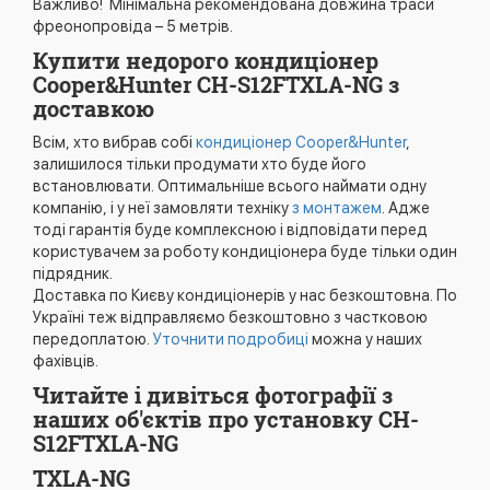
Важливо! Мінімальна рекомендована довжина траси
фреонопровіда – 5 метрів.
Купити недорого кондиціонер
Cooper&Hunter CH-S12FTXLA-NG з
доставкою
Всім, хто вибрав собі
кондиціонер Cooper&Hunter
,
залишилося тільки продумати хто буде його
встановлювати. Оптимальніше всього наймати одну
компанію, і у неї замовляти техніку
з монтажем
. Адже
тоді гарантія буде комплексною і відповідати перед
користувачем за роботу кондиціонера буде тільки один
підрядник.
Доставка по Києву кондиціонерів у нас безкоштовна. По
Україні теж відправляємо безкоштовно з частковою
передоплатою.
Уточнити подробиці
можна у наших
фахівців.
Читайте і дивіться фотографії з
наших об'єктів про установку CH-
S12FTXLA-NG
TXLA-NG