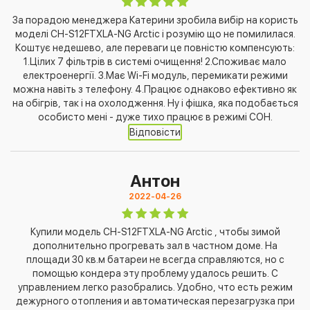
За порадою менеджера Катерини зробила вибір на користь
моделі CH-S12FTXLA-NG Arctic і розумію що не помилилася.
Коштує недешево, але переваги це повністю компенсують:
1.Цілих 7 фільтрів в системі очищення! 2.Споживає мало
електроенергії. 3.Має Wi-Fi модуль, перемикати режими
можна навіть з телефону. 4.Працює однаково ефективно як
на обігрів, так і на охолодження. Ну і фішка, яка подобається
особисто мені - дуже тихо працює в режимі СОН.
Відповісти
Антон
2022-04-26
Купили модель CH-S12FTXLA-NG Arctic , чтобы зимой
дополнительно прогревать зал в частном доме. На
площади 30 кв.м батареи не всегда справляются, но с
помощью кондера эту проблему удалось решить. С
управлением легко разобрались. Удобно, что есть режим
дежурного отопления и автоматическая перезагрузка при