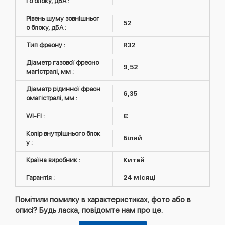
го блоку, дБА :
Рівень шуму зовнішньог
52
о блоку, дБА :
Тип фреону :
R32
Діаметр газової фреоно
9,52
магістралі, мм :
Діаметр рідинної фреон
6,35
омагістралі, мм :
WI-FI :
Є
Колір внутрішнього блок
Білий
у :
Країна виробник :
Китай
Гарантія :
24 місяці
Помітили помилку в характеристиках, фото або в
описі? Будь ласка, повідомте нам про це.