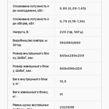
Споживана потужність п
0,80 (0,09-1,45)
ри охолодженні, кВт :
Споживана потужність п
0,79 (0,18-1,50)
ри обігріві, кВт :
Напруга, В :
220 (1ф, 50Гц)
Виробництво повітря, м
390/560/680
3/год :
Розмір внутрішнього бло
845хx289х209
ку, ШxВxГ, мм :
Розмір зовнішнього блок
848х596х320
у, ШxВxГ, мм :
Вага внутрішнього блок
10,5
у, кг :
Вага зовнішнього блоку,
31
кг :
Рівень шуму внутрішньо
22/29/38