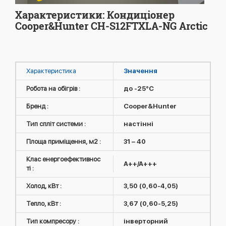
Характеристики: Кондиціонер
Cooper&Hunter CH-S12FTXLA-NG Arctic
Характеристика
Значення
Робота на обігрів :
до -25°C
Бренд :
Cooper&Hunter
Тип спліт системи :
настінні
Площа приміщення, м2 :
31 – 40
Клас енергоефективнос
A++/A+++
ті :
Холод, кВт :
3,50 (0,60-4,05)
Тепло, кВт :
3,67 (0,60-5,25)
Тип компресору :
інверторний