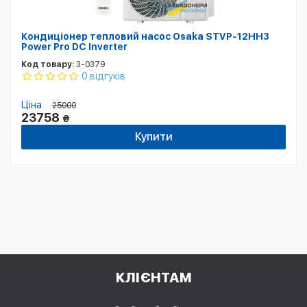
Кондиціонер тепловий насос Osaka STVP-12HH3
Power Pro DC Inverter
Код товару:
3-0379
0 відгуків
Ціна
25000
23758
₴
Купити
КЛІЄНТАМ