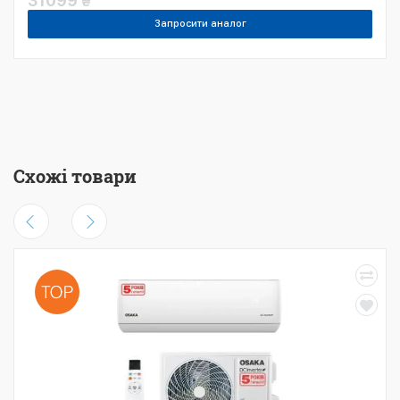
31099
₴
Запросити аналог
Схожі товари