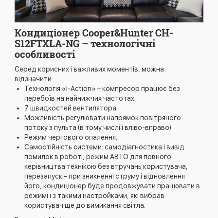
Кондиціонер Cooper&Hunter CH-
S12FTXLA-NG – технологічні
особливості
Серед корисних і важливих моментів, можна
відзначити:
Технологія «I-Action» – компресор працює без
перебоїв на найнижчих частотах.
7 швидкостей вентилятора.
Можливість регулювати напрямок повітряного
потоку з пульта (в тому числі і вліво-вправо).
Режим чергового опалення.
Самостійність системи: самодіагностика і вивід
помилок в роботі, режим АВТО для повного
керівництва технікою без втручань користувача,
перезапуск – при зникненні струму і відновлення
його, кондиціонер буде продовжувати працювати в
режимі і з такими настройками, які вибрав
користувач ще до вимикання світла.