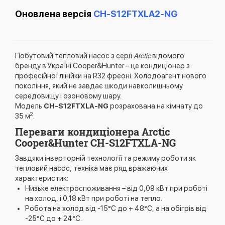
Оновлена ​​версія
CH-S12FTXLA2-NG
Побутовий тепловий насос з серії
Arctic
відомого
бренду в Україні Cooper&Hunter – це кондиціонер з
професійної лінійки на R32 фреоні. Холодоагент нового
покоління, який не завдає шкоди навколишньому
середовищу і озоновому шару.
Модель
CH-S12FTXLA-NG
розрахована на кімнату до
2
35 м
.
Переваги кондиціонера Arctic
Cooper&Hunter CH-S12FTXLA-NG
Завдяки інверторній технології та режиму роботи як
тепловий насос, техніка має ряд вражаючих
характеристик:
Низьке електроспоживання – від 0,09 кВт при роботі
на холод, і 0,18 кВт при роботі на тепло.
Робота на холод від -15°С до + 48°С, а на обігрів від
-25°С до + 24°С.