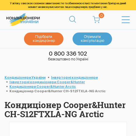
У зв’язку з високою сезонною завантаженістю та обмеженою кількістю монтажних бригад на даний
момент ми виконуємо монтаж лише кондиціонерів, придбаних у нас.
0
Підібрати
Отримати
кондиціонер
консультацію
0 800 336 102
безкоштовно по Україні
Кондиціонери України
Інверторні кондиціонери
Інверторні кондиціонери Cooper&Hunter
Кондиціонери Cooper&Hunter Arctic
Кондиціонер Cooper&Hunter CH-S12FTXLA-NG Arctic
Кондиціонер Cooper&Hunter
CH-S12FTXLA-NG Arctic