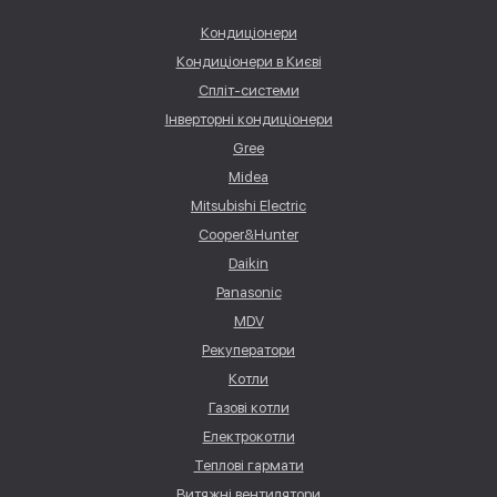
Кондиціонери
Кондиціонери в Києві
Спліт-системи
Інверторні кондиціонери
Gree
Midea
Mitsubishi Electric
Cooper&Hunter
Daikin
Panasonic
MDV
Рекуператори
Котли
Газові котли
Електрокотли
Теплові гармати
Витяжні вентилятори