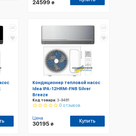
24599
₴
асос
Кондиционер тепловой насос
k
Idea IPA-12HRM-FN8 Silver
Breeze
Код товара:
3-9481
0 отзывов
Цена
ть
Купить
30195
₴