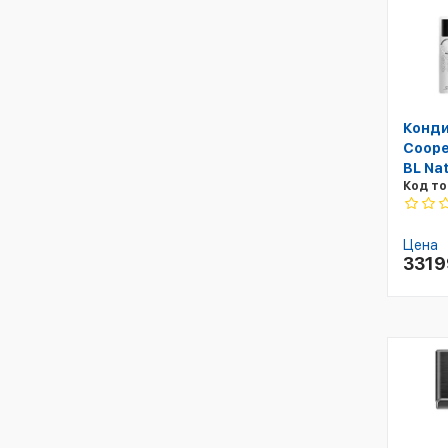
Конди
Coope
BL Na
Код то
Цена
331