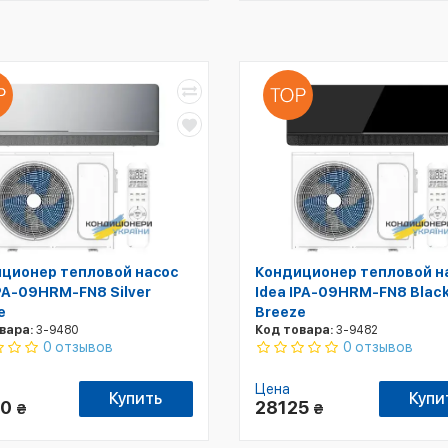
ционер тепловой насос
Кондиционер тепловой н
IPA-09HRM-FN8 Silver
Idea IPA-09HRM-FN8 Blac
e
Breeze
вара:
3-9480
Код товара:
3-9482
0 отзывов
0 отзывов
Цена
Купить
Купи
30
28125
₴
₴