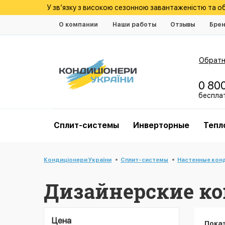
У зв’язку з високою сезонною завантаженістю та 
О компании
Наши работы
Отзывы
Бре
Обратн
0 80
беспла
Cплит-системы
Инверторные
Тепл
Кондиціонери України
Cплит-системы
Настенные кон
Дизайнерские к
Цена
Пока