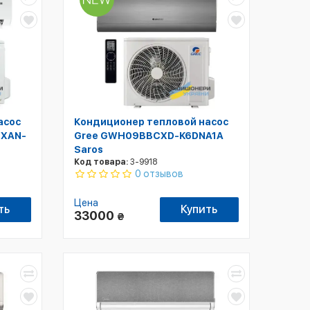
асос
Кондиционер тепловой насос
TXAN-
Gree GWH09BBCXD-K6DNA1A
Saros
Код товара:
3-9918
0 отзывов
Цена
ть
Купить
33000
₴