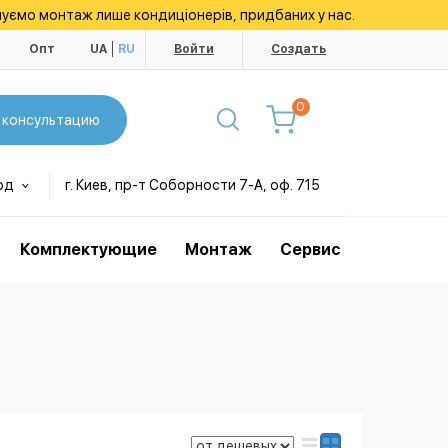
уємо монтаж лише кондиціонерів, придбаних у нас.
ы
Опт
UA
RU
Войти
Создать
0
 консультацию
од
г. Киев, пр-т Соборности 7-А, оф. 715
Комплектующие
Монтаж
Сервис