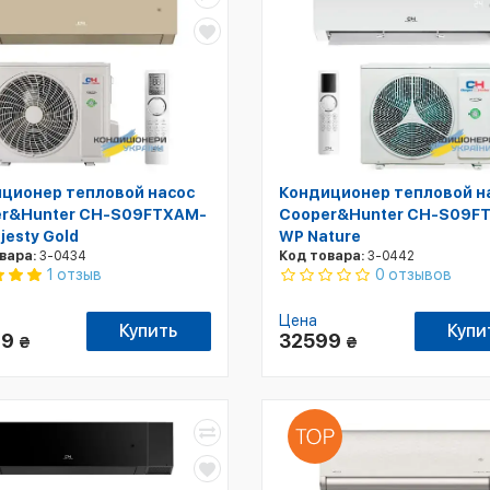
ционер тепловой насос
Кондиционер тепловой н
r&Hunter CH-S09FTXAM-
Cooper&Hunter CH-S09F
jesty Gold
WP Nature
вара:
3-0434
Код товара:
3-0442
0 отзывов
1 отзыв
Цена
Купить
Купи
99
32599
₴
₴