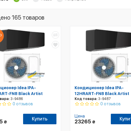
ено 165 товаров
ционер Idea IPA-
Кондиционер Idea IPA-
RT-FN8 Black Artist
12HRART-FN8 Black Artist
вара:
3-9486
Код товара:
3-9487
0 отзывов
0 отзывов
Цена
Купить
Купи
85
23265
₴
₴