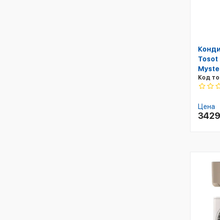
Конди
Tosot
Myste
Код то
Цена
342