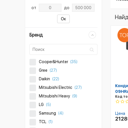
от
до
Найд
Ок
Бренд
Cooper&Hunter
(35)
Gree
(27)
Daikin
(22)
Конди
Mitsubishi Electric
(27)
09HRA
Mitsubishi Heavy
(9)
Код то
LG
(5)
Samsung
(4)
Цена
212
TCL
(1)