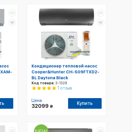
асос
Кондиционер тепловой насос
TXAM-
Cooper&Hunter CH-S09FTXD2-
BL Daytona Black
Код товара:
3-1329
1 отзыв
Цена
ть
Купить
32099
₴