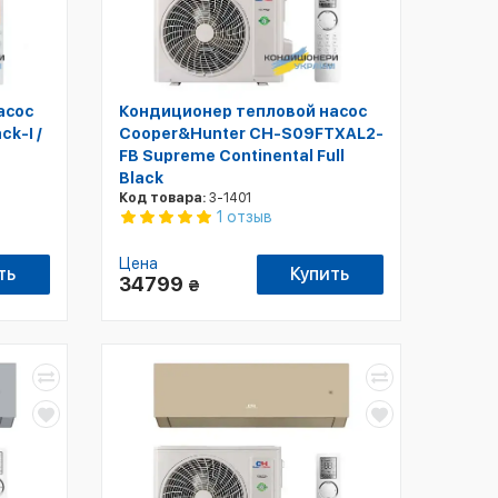
асос
Кондиционер тепловой насос
k-I /
Cooper&Hunter CH-S09FTXAL2-
FB Supreme Continental Full
Black
Код товара:
3-1401
1 отзыв
Цена
ть
Купить
34799
₴