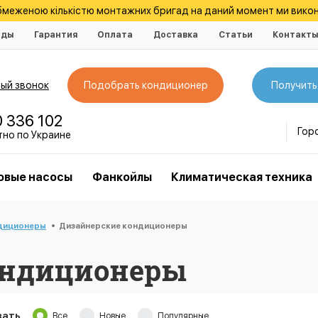
обмеженою кількістю монтажних бригад на даний момент ми викон
нды
Гарантия
Оплата
Доставка
Статьи
Контакт
ый звонок
Подобрать кондиционер
Получить
0 336 102
Гор
тно по Украине
овые насосы
Фанкойлы
Климатическая техника
диционеры
Дизайнерские кондиционеры
ондиционеры
зать
Все
Новые
Популярные