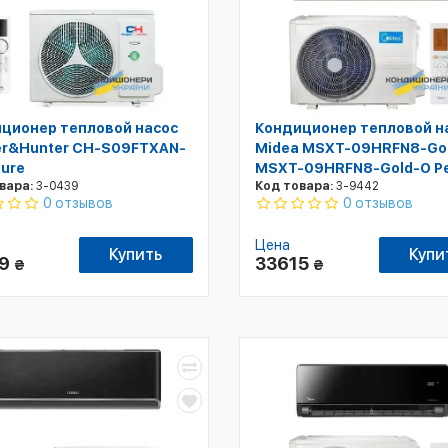
ционер тепловой насос
Кондиционер тепловой н
r&Hunter CH-S09FTXAN-
Midea MSXT-09HRFN8-Gold
ture
MSXT-09HRFN8-Gold-O P
вара:
3-0439
Код товара:
3-9442
0 отзывов
0 отзывов
Цена
Купить
Купи
99
33615
₴
₴