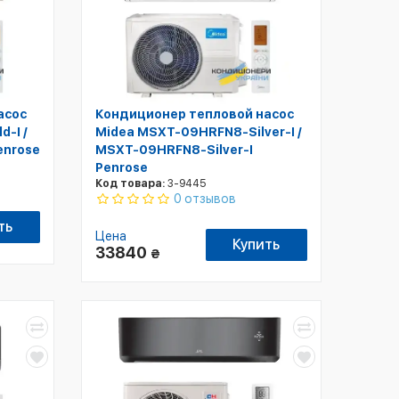
асос
Кондиционер тепловой насос
-I /
Midea MSXT-09HRFN8-Silver-I /
enrose
MSXT-09HRFN8-Silver-I
Penrose
Код товара:
3-9445
0 отзывов
ть
Цена
Купить
33840
₴