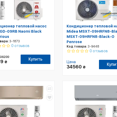
ционер тепловой насос
Кондиционер тепловой н
 GD-09RB Naomi Black
Midea MSXT-09HRFN8-Blac
rious
MSXT-09HRFN8-Black-O
вара:
3-1873
Penrose
0 отзывов
Код товара:
3-9448
0 отзывов
36299
Купить
99
₴
Цена
Купи
34560
₴