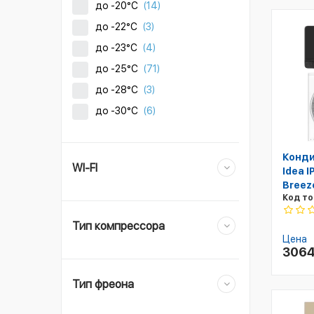
до -20°C
(14)
до -22°C
(3)
до -23°C
(4)
до -25°C
(71)
до -28°C
(3)
до -30°C
(6)
Конди
WI-FI
Idea 
Breez
Код то
Тип компрессора
Цена
306
Тип фреона