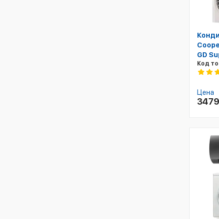
Конди
Coope
GD Su
Код то
Цена
347