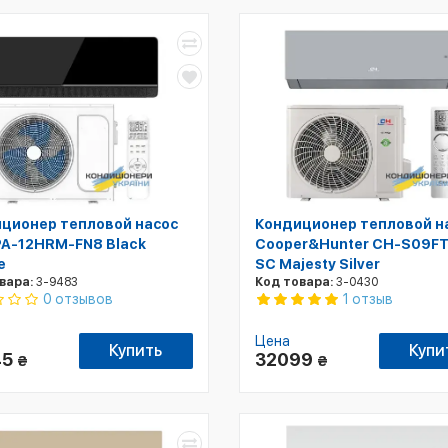
ционер тепловой насос
Кондиционер тепловой н
IPA-12HRM-FN8 Black
Cooper&Hunter CH-S09F
e
SC Majesty Silver
вара:
3-9483
Код товара:
3-0430
0 отзывов
1 отзыв
Цена
Купить
Купи
45
32099
₴
₴