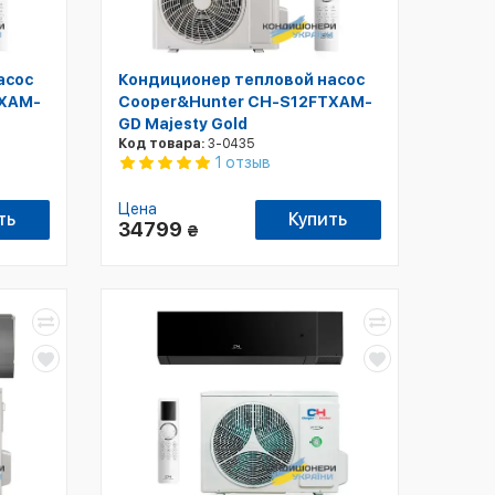
асос
Кондиционер тепловой насос
TXAM-
Cooper&Hunter CH-S12FTXAM-
GD Majesty Gold
Код товара:
3-0435
1 отзыв
Цена
ть
Купить
34799
₴