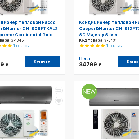
ционер тепловой насос
Кондиционер тепловой н
r&Hunter CH-S09FTXAL2-
Cooper&Hunter CH-S12F
preme Continental Gold
SC Majesty Silver
вара:
3-1345
Код товара:
3-0431
1 отзыв
1 отзыв
Цена
Купить
Купи
99
34799
₴
₴