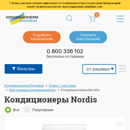
У зв’язку з високою сезонною завантаженістю та обмеженою кількістю монтажних бригад на даний
момент ми виконуємо монтаж лише кондиціонерів, придбаних у нас.
0
Подобрать
Получить
кондиционер
консультацию
0 800 336 102
бесплатно по Украине
Фильтры
Кондиціонери України
Cплит-системы
Настенные кондиционеры
Кондиционеры Nordis
Кондиционеры Nordis
Все
Популярные