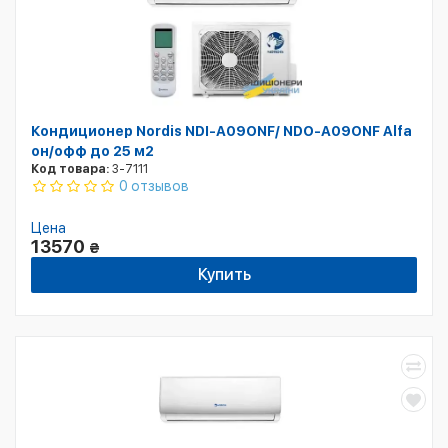
Кондиционер Nordis NDI-А09ONF/ NDO-А09ONF Alfa
он/офф до 25 м2
Код товара:
3-7111
0 отзывов
Цена
13570
₴
Купить