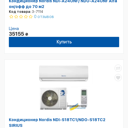
Кондиционер Nordis NDI-А24ONF/ NDO-А24ONF Alfa
он/офф до 70 м2
Код товара:
3-7114
0 отзывов
Цена
35155
₴
Купить
Кондиционер Nordis NDI-S18TC1/NDO-S18TC2
SIRIUS