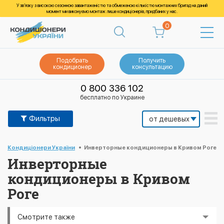
У зв’язку з високою сезонною завантаженістю та обмеженою кількістю монтажних бригад на даний
момент ми виконуємо монтаж лише кондиціонерів, придбаних у нас.
0
Подобрать
Получить
кондиционер
консультацию
0 800 336 102
бесплатно по Украине
Фильтры
Кондиціонери України
Инверторные кондиционеры в Кривом Роге
Инверторные
кондиционеры в Кривом
Роге
Смотрите также