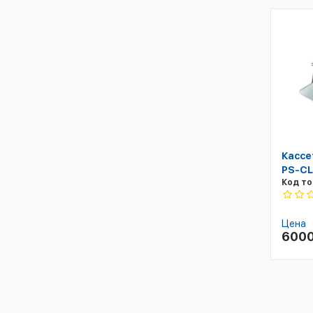
Кассе
PS-CL
Код то
Цена
600