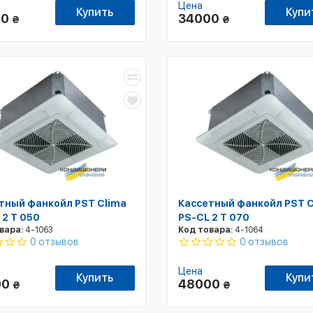
Цена
Купить
Купи
00
34000
₴
₴
тный фанкойл PST Clima
Кассетный фанкойл PST C
 2 T 050
PS-CL 2 T 070
вара:
4-1063
Код товара:
4-1064
0 отзывов
0 отзывов
Цена
Купить
Купи
00
48000
₴
₴