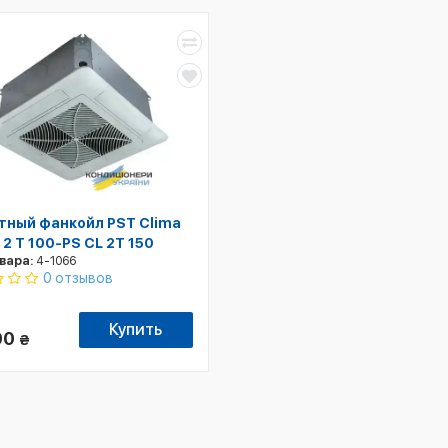
тный фанкойл PST Clima
 2 T 100-PS CL 2T 150
вара:
4-1066
0 отзывов
Купить
00
₴