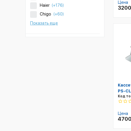
Цена
Haier
(+176)
320
Chigo
(+60)
Показать еще
Кассе
PS-CL
Код то
Цена
470