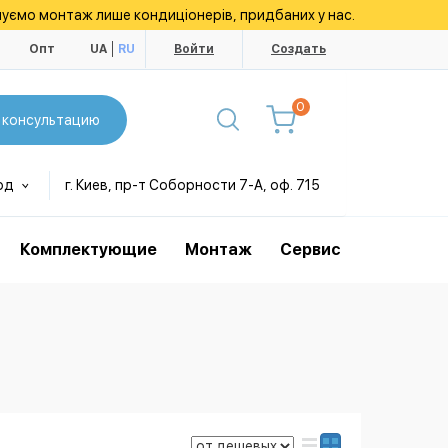
уємо монтаж лише кондиціонерів, придбаних у нас.
ы
Опт
UA
RU
Войти
Создать
0
 консультацию
од
г. Киев, пр-т Соборности 7-А, оф. 715
Комплектующие
Монтаж
Сервис