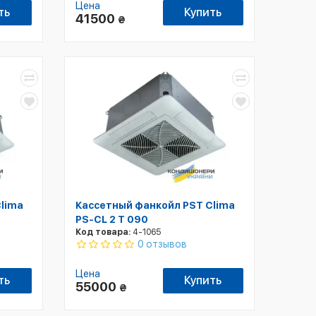
Цена
ть
Купить
41500
₴
lima
Кассетный фанкойл PST Clima
PS-CL 2 T 090
Код товара:
4-1065
0 отзывов
Цена
ть
Купить
55000
₴