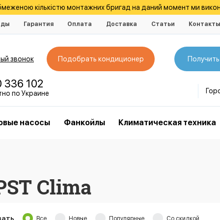
обмеженою кількістю монтажних бригад на даний момент ми викон
нды
Гарантия
Оплата
Доставка
Статьи
Контакт
ый звонок
Подобрать кондиционер
Получить
0 336 102
Гор
тно по Украине
овые насосы
Фанкойлы
Климатическая техника
PST Clima
зать
Все
Новые
Популярные
Со скидкой