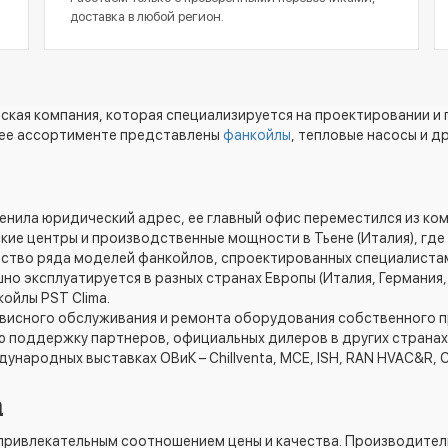
доставка в любой регион.
ская компания, которая специализируется на проектировании и
В ее ассортименте представлены
фанкойлы
, тепловые насосы и д
сменила юридический адрес, ее главный офис переместился из ко
кие центры и производственные мощности в Тьене (Италия), где
тво ряда моделей фанкойлов, спроектированных специалистами
о эксплуатируется в разных странах Европы (Италия, Германия, В
ойлы PST Clima.
висного обслуживания и ремонта оборудования собственного п
 поддержку партнеров, официальных дилеров в других странах
народных выставках ОВиК – Chillventa, MCE, ISH, RAN HVAC&R, C&R
а
 привлекательным соотношением цены и качества. Производите