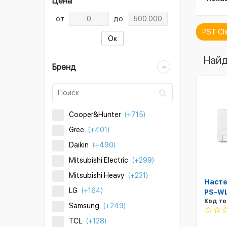
Цена
от
до
PST Cl
Ок
Найд
Бренд
Cooper&Hunter
(+715)
Gree
(+401)
Daikin
(+490)
Mitsubishi Electric
(+299)
Mitsubishi Heavy
(+231)
Насте
LG
(+164)
PS-WL
Код то
Samsung
(+249)
TCL
(+128)