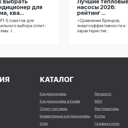
к выбрать
Лучшие тепловы
ндиционер для
насосы 2026:
а, ква...
рейтинг ...
ОП-5 советов для
⚡️Сравнение брендов,
вильного выбора сплит-
энергоэффективности и
емы. ⚡ ...
характеристик ...
ИЯ
КАТАЛОГ
Кондиционеры
Panasonic
Кондиционеры в Киеве
MDV
Сплит-системы
Рекуператоры
Инверторные кондиционеры
Котлы
Gree
Газовые котлы