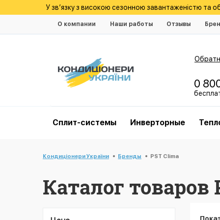
У зв’язку з високою сезонною завантаженістю та 
О компании
Наши работы
Отзывы
Бре
Обратн
0 80
беспла
Cплит-системы
Инверторные
Тепл
Кондиціонери України
Бренды
PST Clima
Каталог товаров 
Пока